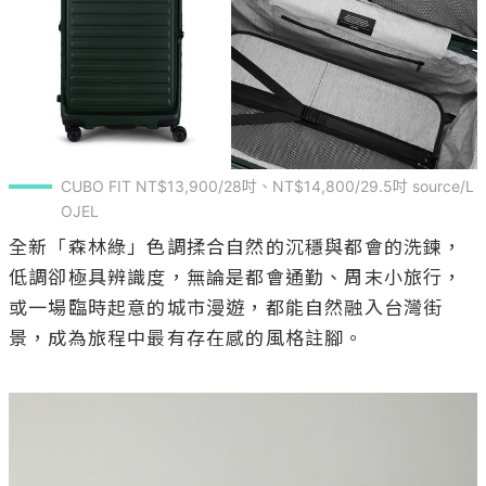
CUBO FIT NT$13,900/28吋、NT$14,800/29.5吋 source/L
OJEL
全新「森林綠」色調揉合自然的沉穩與都會的洗鍊，
低調卻極具辨識度，無論是都會通勤、周末小旅行，
或一場臨時起意的城市漫遊，都能自然融入台灣街
景，成為旅程中最有存在感的風格註腳。
