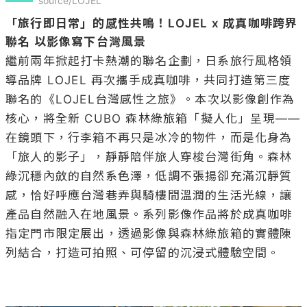
source/LOJEL
「旅行即日常」的感性共鳴！LOJEL x 成真咖啡跨界
聯名 以影像寫下台灣風景
繼前兩年掀起打卡熱潮的聯名企劃，日系旅行風格領
導品牌 LOJEL 再次攜手成真咖啡，共同打造第三度
聯名的《LOJEL台灣感性之旅》。本次以影像創作為
核心，將全新 CUBO 森林綠旅箱「擬人化」呈現——
在鏡頭下，行李箱不再只是冰冷的物件，而是化身為
「旅人的影子」，靜靜陪伴旅人穿梭台灣街角。森林
綠沉穩內斂的自然系色澤，低調不張揚卻充滿沉靜質
感，恰好呼應台灣巷弄與騎樓間溫潤的生活光線，讓
產品自然融入在地風景。系列影像作品將於成真咖啡
指定門市限定展出，透過影像與森林綠旅箱的實體陳
列結合，打造可拍照、可停留的沉浸式體驗空間。
