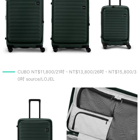
CUBO NT$11,800/21吋、NT$13,800/26吋、NT$15,800/3
0吋 source/LOJEL