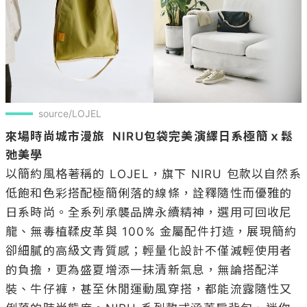
source/LOJEL
來場時尚城市漫旅  NIRU包袋完美演繹日系極簡ｘ鬆
弛美學
以簡約風格著稱的 LOJEL，旗下 NIRU 包款以自然系
低飽和色彩搭配極簡俐落的線條，詮釋隨性而優雅的
日系時尚。全系列承襲品牌永續精神，選用可回收尼
龍、無毒植鞣皮革與 100% 金屬配件打造，展現簡約
卻細膩的高級文青質感；輕量化設計不僅減輕使用者
的負擔，更為盛夏增添一抹清新氣息，無論搭配洋
裝、牛仔褲，甚至休閒運動風穿搭，都能流露隨性又