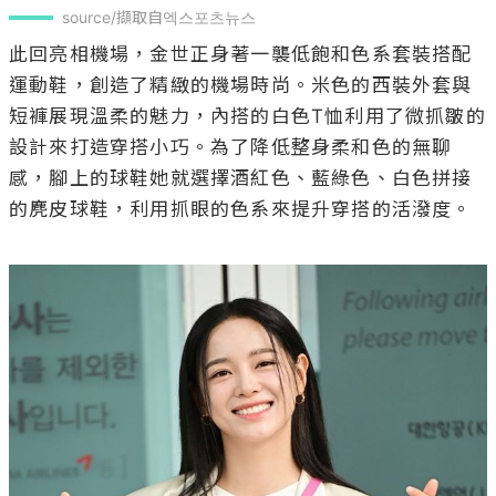
source/擷取自엑스포츠뉴스
此回亮相機場，金世正身著一襲低飽和色系套裝搭配
運動鞋，創造了精緻的機場時尚。米色的西裝外套與
短褲展現溫柔的魅力，內搭的白色T恤利用了微抓皺的
設計來打造穿搭小巧。為了降低整身柔和色的無聊
感，腳上的球鞋她就選擇酒紅色、藍綠色、白色拼接
的麂皮球鞋，利用抓眼的色系來提升穿搭的活潑度。
