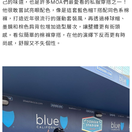
己的味道，也是許多MOA們最愛看的私服穿搭之一！
他很敢嘗試亮眼配色，像是這套藍色帽T搭配同色系棉
褲，打造近年很流行的運動套裝風，再透過棒球帽、
墨鏡和棕色肩背包增加造型層次，讓整體更有街頭
感。看似簡單的棉褲穿搭，在他的演繹下反而更有時
尚感，舒服又不失個性。
