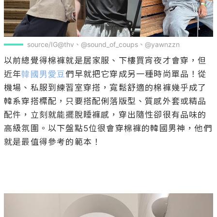
source/IG@thv、@sound_of_coups、@yawnzzn
以前總覺得棉褲就是居家服、下樓買宵夜才會穿，但
近年
韓國男愛豆
們早就把它穿成另一種時尚單品！從
機場、私服到練習室穿搭，寬鬆舒適的棉褲幾乎成了
韓系穿搭標配，只要搭配俐落版型、質感外套或精品
配件，立刻就能擺脫睡褲感，穿出隨性卻很有品味的
高級氛圍。以下盤點5位很會穿棉褲的韓國男神，他們
就是最值得參考的範本！
