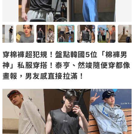
穿棉褲超犯規！盤點韓國5位「棉褲男
神」私服穿搭！泰亨、然竣隨便穿都像
畫報，男友感直接拉滿！