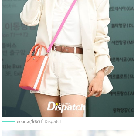
source/擷取自Dispatch