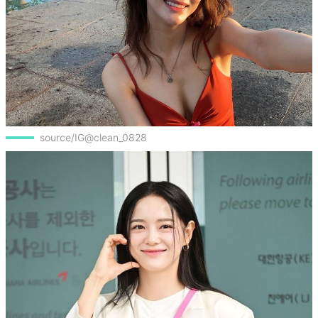
source/IG@clean_0828