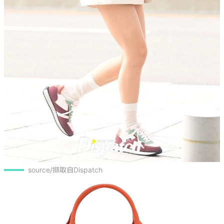
source/擷取自Dispatch