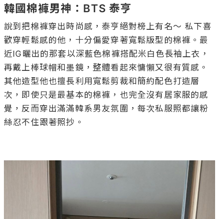
韓國棉褲男神：BTS 泰亨
說到把棉褲穿出時尚感，泰亨絕對榜上有名～ 私下喜
歡穿輕鬆感的他，十分偏愛穿著寬鬆版型的棉褲。最
近IG曬出的那套以深藍色棉褲搭配米白色長袖上衣，
再戴上棒球帽和墨鏡，整體看起來慵懶又很有質感。
其他造型他也擅長利用寬鬆剪裁和簡約配色打造層
次，即使只是最基本的棉褲，也完全沒有居家服的感
覺，反而穿出滿滿韓系男友氛圍，每次私服照都讓粉
絲忍不住跟著照抄。
