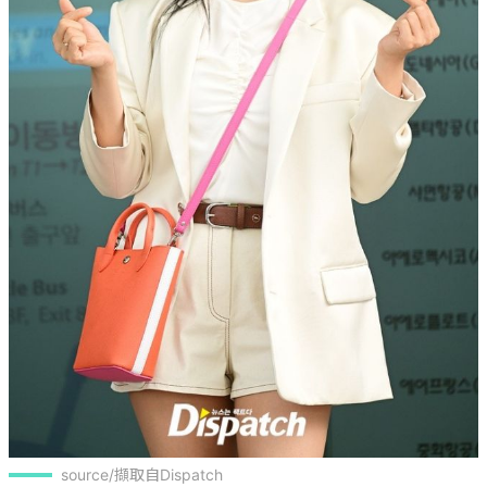
source/擷取自Dispatch