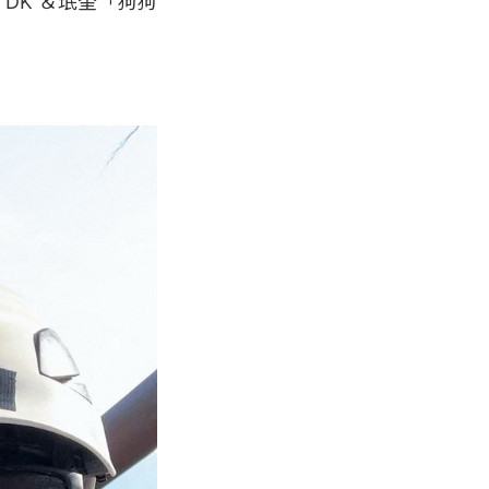
 DK ＆珉奎「狗狗