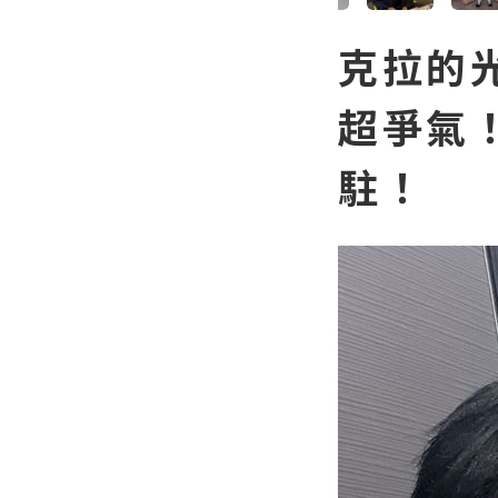
克拉的光
超爭氣
駐！