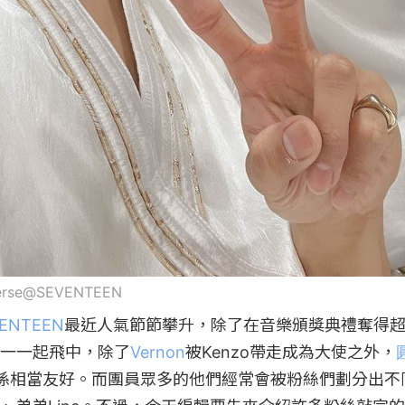
verse@SEVENTEEN
ENTEEN
最近人氣節節攀升，除了在音樂頒獎典禮奪得
一一起飛中，除了
Vernon
被Kenzo帶走成為大使之外，
係相當友好。而團員眾多的他們經常會被粉絲們劃分出不