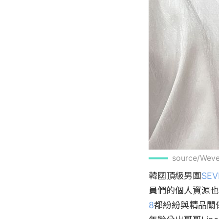
source/We
韓國頂級男團
SEV
員們的個人資源也
8
都紛紛與精品關