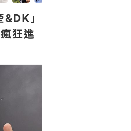
奎&DK」
牌瘋狂進