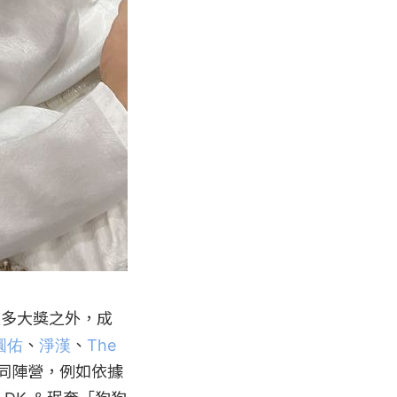
超多大獎之外，成
圓佑
、
淨漢
、
The 
同陣營，例如依據