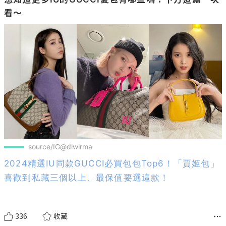
source/IG@dlwlrma
2024精選IU同款GUCCI必買包包Top6！「賈姬包」
喜歡到私藏三個以上、最保值要選這款！
336
收藏
發布於 2024-04-02，更新於 2024-08-07
#
2024明星穿搭
#
2024球鞋推薦
#
2024精品包推薦
#
4月時尚穿搭推薦2024
#
IU
#
IU演唱會
#
女生穿搭
#
顯瘦穿搭