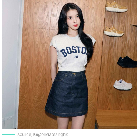
source/IG@oliviatsanghk