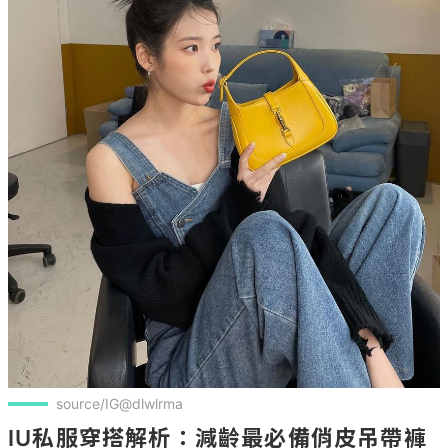
source/IG@dlwlrma
IU私服穿搭解析：減齡最必備俏皮吊帶褲
邁入30歲的IU雖然長著一張甜美的娃娃臉，但適度的
打造減齡感還是很有必要的！而最簡單的穿搭就是選
擇吊帶褲做搭配，內搭普通素T就能營造想造的俏皮