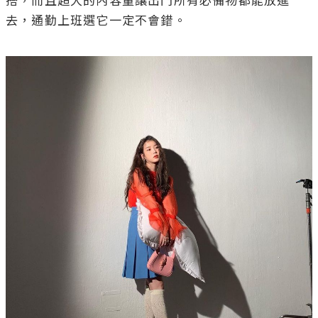
source/IG@dlwlrma