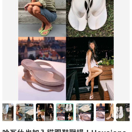
哈瓦仕也加入貓跟鞋戰場！Havaiana
s首款「夾腳貓跟鞋」曝光！單邊包趾
超好看、一亮相就爆紅！