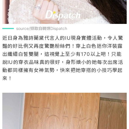
source/擷取自韓媒Dispatch
近日身為雅詩蘭黛代言人的IU現身實體活動，令人驚
豔的好比例又再度驚艷粉絲們！穿上白色迷你洋裝露
出纖細白皙雙腿，這視覺上至少有170以上吧！只能
說IU的穿衣品味真的很好，身形嬌小的她每次出席活
動都同樣擁有女神氣勢，快來把她穿搭的小技巧學起
來！
