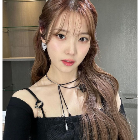
source/IG@dlwlrma