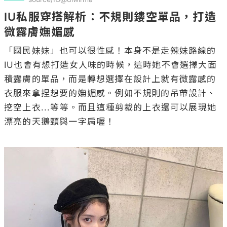
「國民妹妹」也可以很性感！本身不是走辣妹路線的
IU也會有想打造女人味的時候，這時她不會選擇大面
積露膚的單品，而是轉想選擇在設計上就有微露感的
衣服來拿捏想要的嫵媚感。例如不規則的吊帶設計、
挖空上衣...等等。而且這種剪裁的上衣還可以展現她
漂亮的天鵝頸與一字肩喔！
