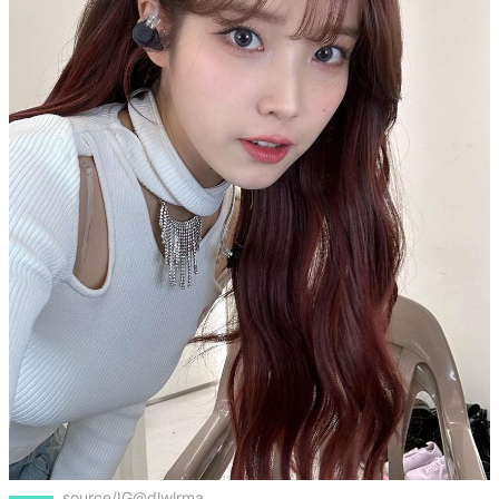
source/IG@dlwlrma
IU私服穿搭解析：不規則鏤空單品，打造
微露膚嫵媚感