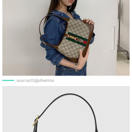
source/IG@dlwlrma