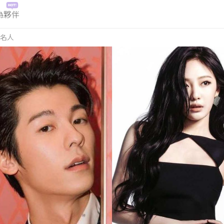
為夥伴
名人