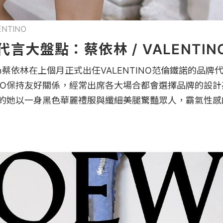
ENTINO
代言大盤點：蔡依林 / VALENTIN
in蔡依林在上個月正式出任VALENTINO范倫鐵諾的品
TINO保持友好關係，經常出席各大場合都會選擇品牌的設
O大秀的她以一身黑色華麗禮服與纖細美腿驚豔眾人，霸氣性