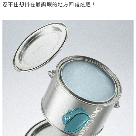
忍不住想掛在最顯眼的地方四處炫耀！
