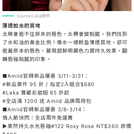
Source/Laka提供
薄透如水的質地
太稀會遮不住原來的唇色，太稠會變黏膩，我們找到
了水和油的黃金比例！像水一樣輕盈薄透質地，卻可
遮蓋原本的唇色，展現超鮮明顯色力跟持久效果，翻
轉唇釉黏膩的印象。

■Amiid官網新品優惠 3/11-3/31：

#新品單件 95 折 / 指定2入組合$680

#Laka 寶藏彩妝組 85 折起

#全店滿 1200 送 Amiid 品牌兩用包

■Amiid官網新品優惠 3/8-3/14：

情人節快閃｜全店兩件免運費

▶果然持久水光唇釉#122 Rosy Rose NT$360 原價