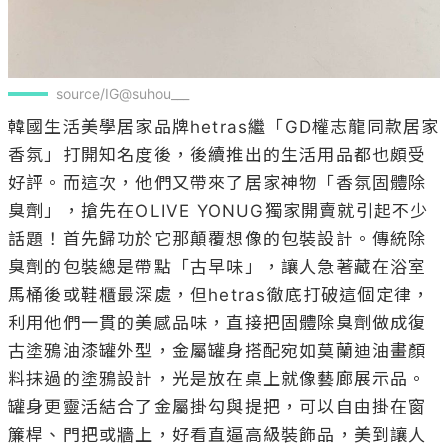
source/IG@suhou___
韓國生活美學居家品牌hetras繼「GD權志龍同款居家
香氛」打開知名度後，後續推出的生活用品都也頗受
好評。而這次，他們又帶來了居家神物「香氛固體除
臭劑」，搶先在OLIVE YONUG獨家開賣就引起不少
話題！首先歸功於它那顛覆想像的包裝設計。傳統除
臭劑的包裝總是帶點「古早味」，讓人急著藏在浴室
馬桶後或鞋櫃最深處，但hetras徹底打破這個定律，
利用他們一貫的美感品味，直接把固體除臭劑做成復
古塗鴉油漆罐外型，金屬罐身搭配宛如莫蘭迪油畫顏
料抹過的塗鴉設計，光是放在桌上就像藝廊展示品。
罐身更靈活結合了金屬掛勾與提把，可以自由掛在窗
簾桿、門把或牆上，好看直逼高級裝飾品，美到讓人