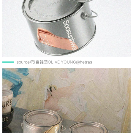
source/取自韓國OLIVE YOUNG@hetras