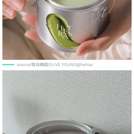
source/取自韓國OLIVE YOUNG@hetras