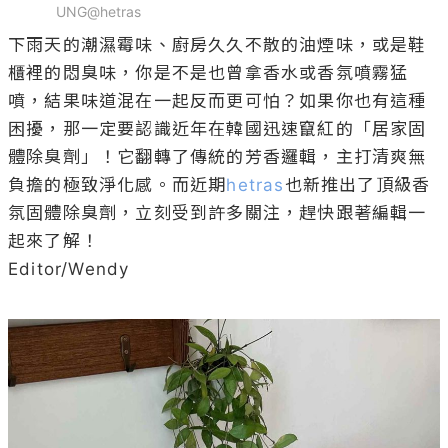
UNG@hetras
下雨天的潮濕霉味、廚房久久不散的油煙味，或是鞋
櫃裡的悶臭味，你是不是也曾拿香水或香氛噴霧猛
噴，結果味道混在一起反而更可怕？如果你也有這種
困擾，那一定要認識近年在韓國迅速竄紅的「居家固
體除臭劑」！它翻轉了傳統的芳香邏輯，主打清爽無
負擔的極致淨化感。而近期
hetras
也新推出了頂級香
氛固體除臭劑，立刻受到許多關注，趕快跟著編輯一
起來了解！

Editor/Wendy
