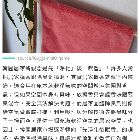
source/IG@jjammi0_home
韓國居家新觀念是先「淨化」後「賦香」！許多人常
把居家擴香跟除臭劑搞混，其實居家擴香就像室內裝
飾，適合用在原本就乾淨無味的空間增添氛圍與香
氣；但如果空間本身有臭味，放擴香只會讓香味跟惡
臭混合，完全無法解決問題。而居家固體除臭劑則像
給空氣做徹底打掃，利用吸附與分解技術先將臭味分
子一掃而空，還你一個充滿乾淨空氣的居家空間。也
因此，韓國居家市場逐漸轉向「先淨化後賦香」的趨
勢，先徹底掃除異味，再讓清新優雅的香氣自然飄