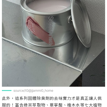
source/IG@jjammi0_home
此外，這系列固體除臭劑的去味實力才是真正讓人佩
服的！富含綠茶萃取物、單寧酸、檜木水等七大植物