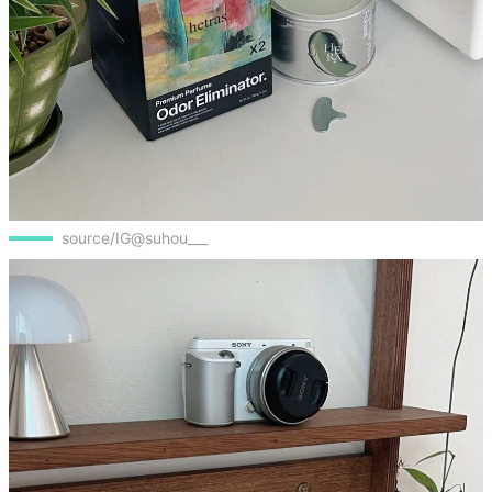
source/IG@suhou___