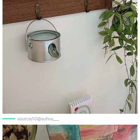
source/IG@suhou___