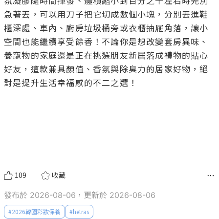
氛凝膠隨時間揮發、體積縮小到百分之十左右時先別
急著丟，可以用刀子把它切成數個小塊，分別丟進鞋
櫃深處、車內、廚房垃圾桶旁或衣櫃抽屜角落，讓小
空間也能繼續享受餘香！不論你是想改變套房異味、
養寵物的家庭還是正在挑選朋友新居落成禮物的貼心
好友，這款兼具顏值、香氛與除臭力的居家好物，絕
對是提升生活幸福感的不二之選！

109
收藏
發布於 2026-08-06，更新於 2026-08-06
#
2026韓國彩妝保養
#
hetras