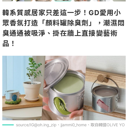
韓系質感居家只差這一步！GD愛用小
眾香氛打造「顏料罐除臭劑」，潮濕悶
臭通通被吸淨、掛在牆上直接變藝術
品！
source/IG@oh.ing_zip、jjammi0_home、取自韓國OLIVE YO