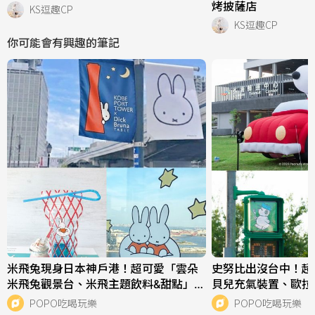
烤披薩店
KS逗趣CP
KS逗趣CP
你可能會有興趣的筆記
米飛兔現身日本神戶港！超可愛「雲朵
史努比出沒台中！超
米飛兔觀景台、米飛主題飲料&甜點」必
貝兒充氣裝置、歐拉
拍亮點一次看！
點一次看！
POPO吃喝玩樂
POPO吃喝玩樂