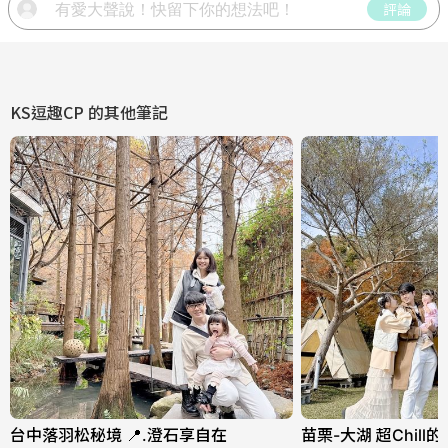
評論
KS逗趣CP
的其他筆記
台中落羽松秘境 📍.澄石享自在
苗栗-大湖 超Chil