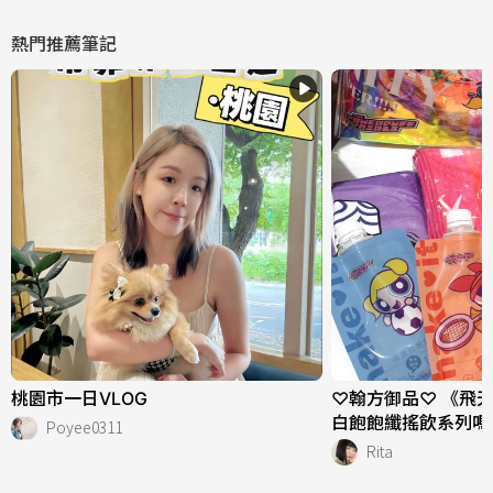
熱門推薦筆記
桃園市一日VLOG
♡翰方御品♡ 《飛
白飽飽纖搖飲系列嗎
Poyee0311
Rita