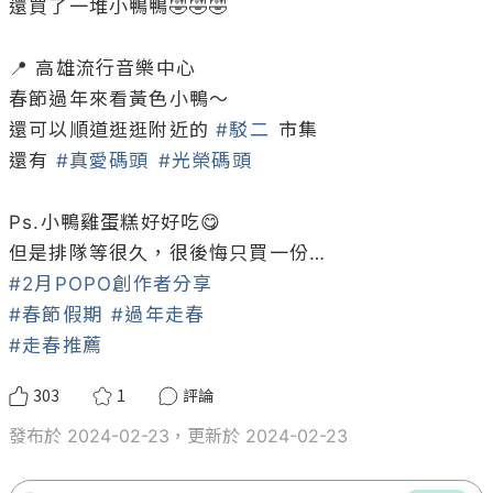
還買了一堆小鴨鴨🤣🤣🤣

📍 高雄流行音樂中心

春節過年來看黃色小鴨～

還可以順道逛逛附近的 
#駁二
 市集 

還有 
#真愛碼頭
#光榮碼頭
Ps.小鴨雞蛋糕好好吃😋

#2月POPO創作者分享
#春節假期
#過年走春
#走春推薦
303
1
評論
發布於 2024-02-23，更新於 2024-02-23