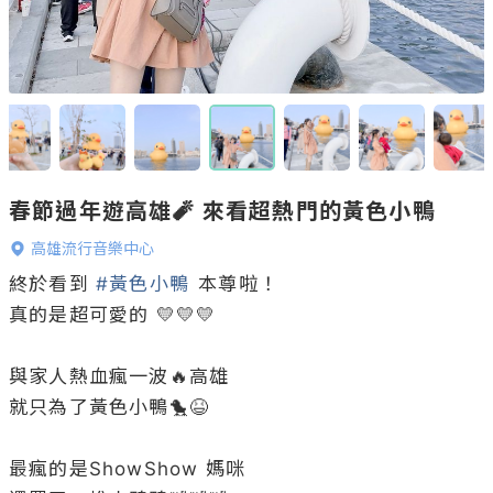
春節過年遊高雄🧨 來看超熱門的黃色小鴨
高雄流行音樂中心
終於看到 
#黃色小鴨
 本尊啦！

真的是超可愛的 💛💛💛

與家人熱血瘋一波🔥高雄

就只為了黃色小鴨🐤😆

最瘋的是ShowShow 媽咪
