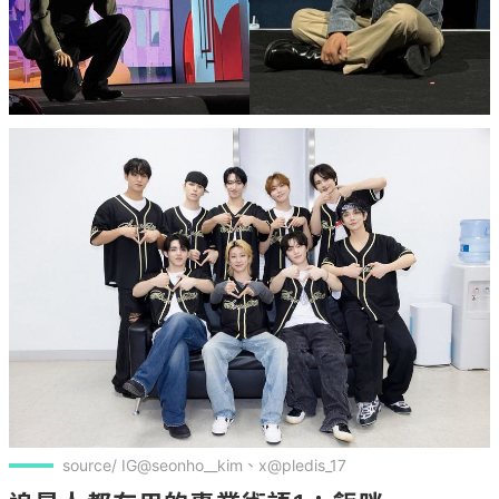
source/ IG@seonho__kim、x@pledis_17