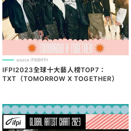
source /FB@IFPI
IFPI2023全球十大藝人榜TOP7：
TXT（TOMORROW X TOGETHER）