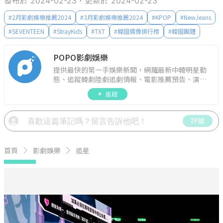
發布於 2024-02-23，更新於 2024-02-23
#
2月影劇娛樂推薦2024
#
3月影劇娛樂推薦2024
#
KPOP
#
NewJeans
#
SEVENTEEN
#
StrayKids
#
TXT
#
韓國偶像排行榜
#
韓國團體
POPO影劇娛樂
提供最快的第一手娛樂新聞，網羅最新中韓明星動
態、追蹤韓劇陸劇追劇情報、電影推薦預告、演藝
圈話題，演唱會見面會最新資訊，讓你追星零時
追蹤
差！
評論
首頁
影劇娛樂
追星