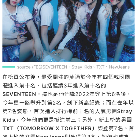
source /FB@SEVENTEEN、Stray Kids、TXT、NewJeans
在榜單公布後，最受關注的莫過於今年有四個韓國團
體進入前十名，包括連續3年進入前十名的
SEVENTEEN
，這也是他們繼2022年登上第6名後，
今年更一路攀升到第2名，創下新高紀錄；而在去年以
第7名姿態，首次進入排行榜前十名的人氣男團
Stray 
Kids
，今年他們更是挺進前三；另外，新上榜的男團
TXT（TOMORROW X TOGETHER）
榮登第7名、首
次上榜的女團
NewJeans
則獲得第8名，她們也成為