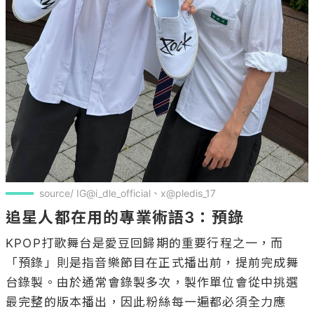
source/ IG@i_dle_official、x@pledis_17
追星人都在用的專業術語3：預錄
KPOP打歌舞台是愛豆回歸期的重要行程之一，而
「預錄」則是指音樂節目在正式播出前，提前完成舞
台錄製。由於通常會錄製多次，製作單位會從中挑選
最完整的版本播出，因此粉絲每一遍都必須全力應