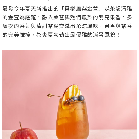
發發今年夏天新推出的「桑椹鳳梨金萱」以茶韻清雅
的金萱為底蘊，融入桑葚與熱情鳳梨的明亮果香。多
層次的香氣與清甜茶湯交織出沁涼風味，果香與茶香
的完美碰撞，為炎夏勾勒出最優雅的消暑風貌！
