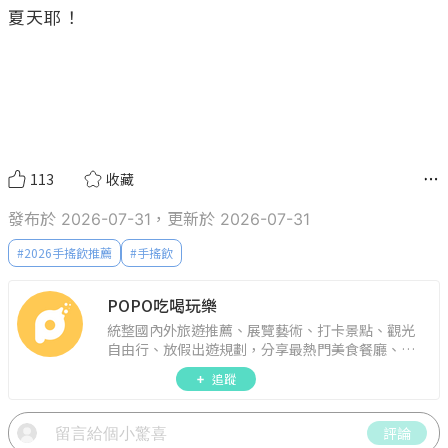
夏天耶！

113
收藏
發布於 2026-07-31，更新於 2026-07-31
#
2026手搖飲推薦
#
手搖飲
POPO吃喝玩樂
統整國內外旅遊推薦、展覽藝術、打卡景點、觀光
自由行、放假出遊規劃，分享最熱門美食餐廳、約
會聚餐、人氣甜點、速食手搖飲、3C科技、心理測
追蹤
驗、星座運勢、生活雜貨、吃喝玩樂實用資訊。
評論