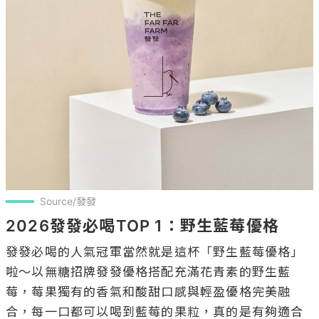
Source/發發
2026發發必喝TOP 1：野生藍莓優格
發發必喝的人氣冠軍當然就是這杯「野生藍莓優格」
啦～以無糖招牌發發優格搭配充滿花青素的野生藍
莓，莓果獨有的香氣和酸甜口感與輕盈優格完美融
合，每一口都可以喝到藍莓的果粒，真的是有夠適合