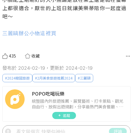
上都很適合，厭世的上班日就讓美樂蒂陪你一起度過
吧～

三麗鷗辦公小物這裡買
435
收藏
發布於 2024-02-19，更新於 2024-02-19
#
2024韓國旅遊
#
2月美食旅遊推薦2024
#
三麗鷗
POPO吃喝玩樂
統整國內外旅遊推薦、展覽藝術、打卡景點、觀光
自由行、放假出遊規劃，分享最熱門美食餐廳、約
會聚餐、人氣甜點、速食手搖飲、3C科技、心理測
追蹤
驗、星座運勢、生活雜貨、吃喝玩樂實用資訊。
評論