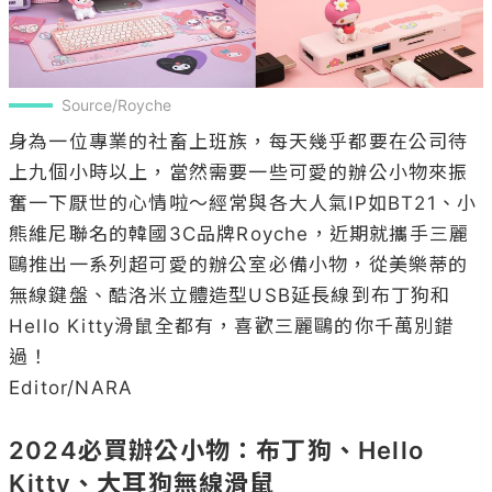
Source/Royche
身為一位專業的社畜上班族，每天幾乎都要在公司待
上九個小時以上，當然需要一些可愛的辦公小物來振
奮一下厭世的心情啦～經常與各大人氣IP如BT21、小
熊維尼聯名的韓國3C品牌Royche，近期就攜手三麗
鷗推出一系列超可愛的辦公室必備小物，從美樂蒂的
無線鍵盤、酷洛米立體造型USB延長線到布丁狗和
Hello Kitty滑鼠全都有，喜歡三麗鷗的你千萬別錯
過！

Editor/NARA

2024必買辦公小物：布丁狗、Hello 
Kitty、大耳狗無線滑鼠