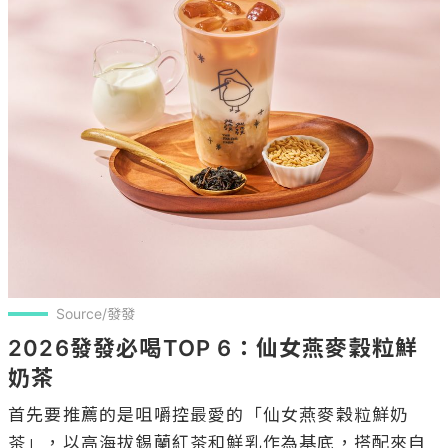
Source/發發
2026發發必喝TOP 6：仙女燕麥穀粒鮮
奶茶
首先要推薦的是咀嚼控最愛的「仙女燕麥穀粒鮮奶
茶」，以高海拔錫蘭紅茶和鮮乳作為基底，搭配來自