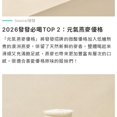
Source/發發
2026發發必喝TOP 2：元氣燕麥優格
「元氣燕麥優格」將發發招牌的微酸優格加入低糖熬
煮的澳洲燕麥，保留了天然新鮮的麥香，整體喝起來
滑順又充滿飽足感，燕麥也帶來更加豐富有層次的口
感，很適合喜愛優格原味的姐妹們！
