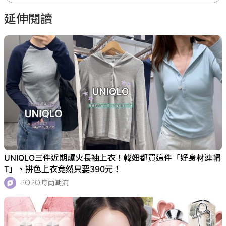
延伸閱讀
UNIQLO三件近期爆火長袖上衣！韓妞都買這件「好身材連帽
T」、拼色上衣竟然只要390元！
POPO時尚潮流