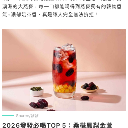
澳洲的大燕麥，每一口都能喝得到燕麥獨有的穀物香
氣+濃郁奶茶香，真是讓人完全無法抗拒！

Source/發發
2026發發必喝TOP 5：桑椹鳳梨金萱