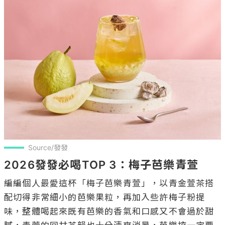
Source/發發
2026發發必喝TOP 3：梅子芭樂青萱
編編個人最愛這杯「梅子芭樂青萱」，以青金萱茶搭
配切得非常細小的芭樂果粒，再加入些許梅子粉提
味，整體喝起來既有芭樂的香氣和口感又不會過於甜