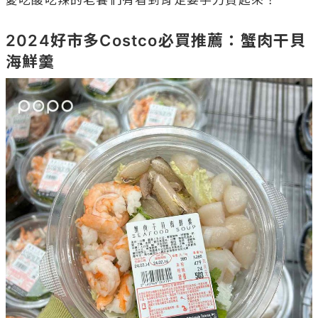
愛吃酸吃辣的老饕們有看到肯定要手刀買起來！

2024好市多Costco必買推薦：蟹肉干貝
海鮮羹