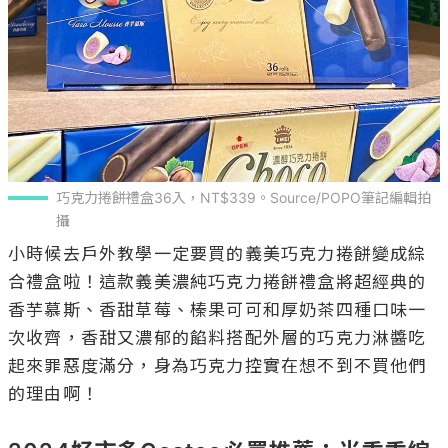
巧克力捲餅禮盒36入，NT$339。Source/POPO筆記編輯拍
攝
小時候去戶外教學一定要買的義美巧克力捲餅變成綜
合禮盒啦！這款義美濃純巧克力捲餅禮盒將超經典的
香芋慕斯、香甜草莓、榛果可可和厚奶茶四種口味一
次收齊，香甜又濃郁的餡料搭配外層的巧克力淋醬吃
起來罪惡度滿分，身為巧克力控實在想不到不買他們
的理由啊！
