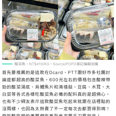
酸菜魚，NT$419/KG。Source/POPO筆記編輯拍攝
首先要推薦的是這款在Dcard、PTT跟好市多社團討
論度都超高的酸菜魚，600元左右的價格包含酸辣帶
勁的酸菜湯底、烏鱧魚片和鴻禧菇、豆腐、木耳、大
白菜等各式各樣吃酸菜魚必備的配料真的是超佛心，
也有不少網友表示這款酸菜魚吃起來就跟在店裡點的
沒兩樣，也因為太熱賣了不一定每次去都買得到唷！