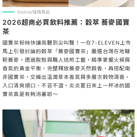
Source/佳格食品
2026超商必買飲料推薦：穀萃 蕎麥國寶
茶
國寶茶粉絲快讓我聽到尖叫聲！一在7-ELEVEN上市
馬上引發討論的穀萃「蕎麥國寶茶」嚴選台灣在地韃
靼蕎麥，透過脫殼與職人焙煎工藝，精準掌握火候與
香氣的黃金平衡，完整釋放蕎麥天然穀香，再搭配南
非國寶茶，交織出溫潤草本香氣與多層次穀物清香，
入口清爽順口、不苦不澀，炎炎夏日來上一杯冰的國
寶茶真是有夠消暑耶～
