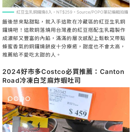
紅豆生乳銅鑼燒8入，NT$259。Source/POPO筆記編輯拍攝
飯後想來點甜點，就入手這款在冷藏區的紅豆生乳銅
鑼燒吧！這款銅落燒用台灣產的紅豆搭配生乳霜製作
成濃郁又豐富的內餡，滿滿的層次感配上鬆軟又帶點
蜂蜜香氣的銅鑼燒餅皮十分療癒，甜度也不會太高，
推薦給不愛吃太甜的人。

2024好市多Costco必買推薦：Canton 
Road冷凍白芝麻炸蝦吐司