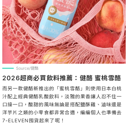
Source/健酪
2026超商必買飲料推薦：健酪 蜜桃雪酪
而另一款健酪新推出的「蜜桃雪酪」則使用日本白桃
汁配上經典健酪乳酸飲料，淡雅的果香讓人忍不住一
口接一口，酸甜的風味無論是搭配鹽酥雞、滷味還是
洋芋片之類的小零食都非常合適，編編個人也準備去
7-ELEVEN囤貨起來了呢！
