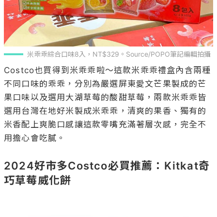
米乖乖綜合口味8入，NT$329。Source/POPO筆記編輯拍攝
Costco也買得到米乖乖啦～這款米乖乖禮盒內含兩種
不同口味的乖乖，分別為嚴選屏東愛文芒果製成的芒
果口味以及選用大湖草莓的酸甜草莓，兩款米乖乖皆
選用台灣在地好米製成米乖乖，清爽的果香、獨有的
米香配上爽脆口感讓這款零嘴充滿著層次感，完全不
用擔心會吃膩。

2024好市多Costco必買推薦：Kitkat奇
巧草莓威化餅