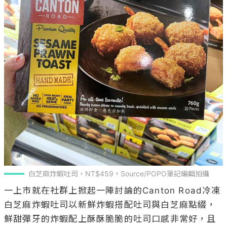
白芝麻炸蝦吐司，NT$459。Source/POPO筆記編輯拍攝
一上市就在社群上掀起一陣討論的Canton Road冷凍
白芝麻炸蝦吐司以新鮮炸蝦搭配吐司與白芝麻點綴，
鮮甜彈牙的炸蝦配上酥酥脆脆的吐司口感非常好，且