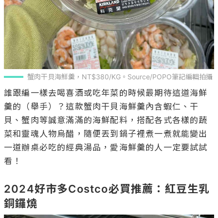
蟹肉干貝海鮮羹，NT$380/KG。Source/POPO筆記編輯拍攝
誰跟編一樣去喝喜酒或吃年菜的時候最期待這道海鮮
羹的（舉手）？這款蟹肉干貝海鮮羹內含蝦仁、干
貝、蟹肉等誠意滿滿的海鮮配料，搭配各式各樣的蔬
菜和靈魂人物烏醋，隨便丟到鍋子裡煮一煮就能變出
一道辦桌必吃的經典湯品，愛海鮮羹的人一定要試試
看！

2024好市多Costco必買推薦：紅豆生乳
銅鑼燒