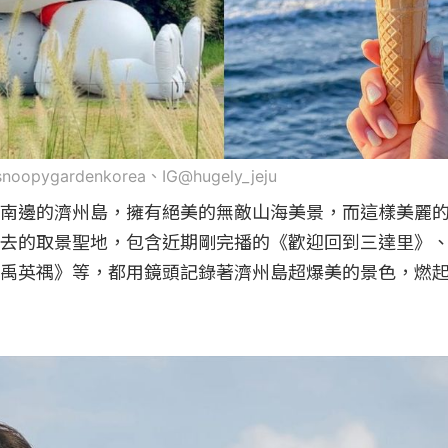
snoopygardenkorea、IG@hugely_jeju
南邊的濟州島，擁有絕美的無敵山海美景，而這樣美麗
去的取景聖地，包含近期剛完播的《歡迎回到三達里》
禹英禑》等，都用鏡頭記錄著濟州島超爆美的景色，燃