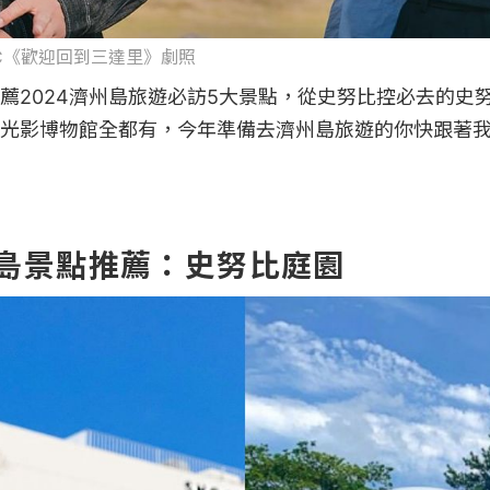
JTBC《歡迎回到三達里》劇照
薦2024濟州島旅遊必訪5大景點，從史努比控必去的史
光影博物館全都有，今年準備去濟州島旅遊的你快跟著
州島景點推薦：史努比庭園