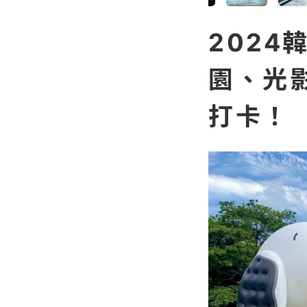
202
園、光
打卡！