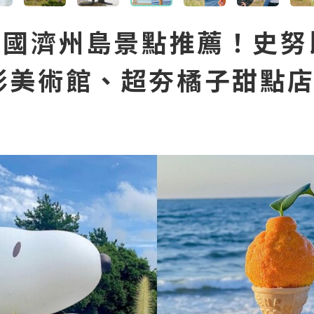
4韓國濟州島景點推薦！史努
影美術館、超夯橘子甜點