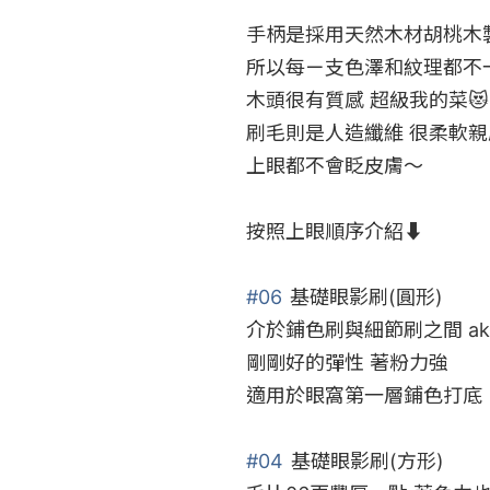
手柄是採用天然木材胡桃木製
所以每ㄧ支色澤和紋理都不一
木頭很有質感 超級我的菜😻

刷毛則是人造纖維 很柔軟親膚
上眼都不會眨皮膚～

按照上眼順序介紹⬇️

#06
 基礎眼影刷(圓形)

介於鋪色刷與細節刷之間 aka
剛剛好的彈性 著粉力強

適用於眼窩第一層鋪色打底

#04
 基礎眼影刷(方形)
