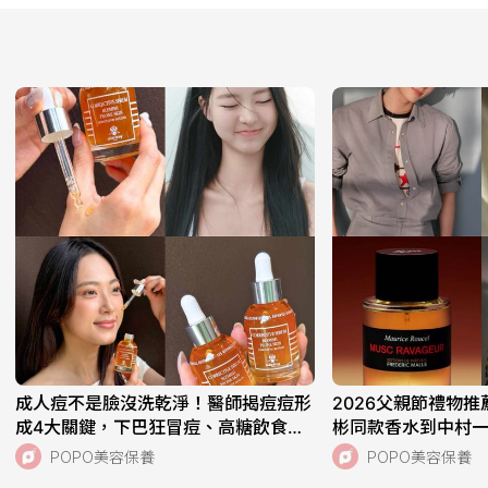
成人痘不是臉沒洗乾淨！醫師揭痘痘形
2026父親節禮物推
成4大關鍵，下巴狂冒痘、高糖飲食都
彬同款香水到中村
中，SISLEY植物極淨抗痘煥采精露、
光三越大推電鬍刀最
POPO美容保養
POPO美容保養
一次搞定痘肌！