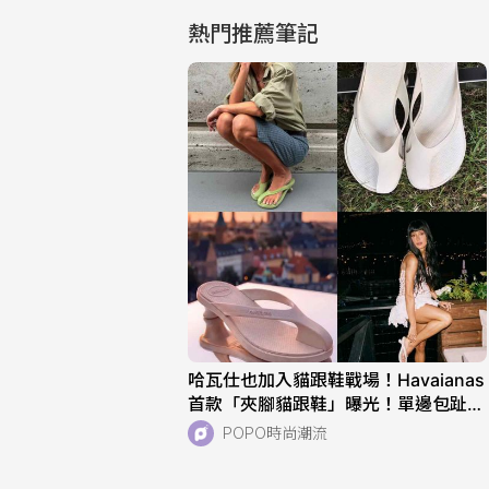
熱門推薦筆記
哈瓦仕也加入貓跟鞋戰場！Havaianas
首款「夾腳貓跟鞋」曝光！單邊包趾超
好看、一亮相就爆紅！
POPO時尚潮流