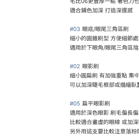
毛比06更豐厚一點 著色力也
適合鋪色加深 打造深邃感

#03
 眼底/眼尾三角區刷

細小的圓錐刷型 方便細節處理
適用於下眼角/眼尾三角區陰
#02
 眼影刷

細小圓扁刷 有加強重點 集中
可以加深睫毛根部或描繪臥蠶
#05
 扁平眼影刷

適用於深色眼影 刷毛偏長偏鬆
比較適合畫虛的眼線 或加深
另外用這支要比較注意落粉問