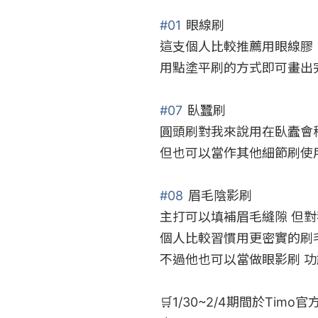
#01
 眼線刷

這支個人比較推薦用眼線膠

用點塗平刷的方式即可畫出完
#07
 臥蠶刷

圓頭刷對我來說用在臥蠹會稍
但也可以當作其他細節刷使用
#08
 眉毛陰影刷

主打可以填補眉毛縫隙 但對
個人比較習慣用更密實的刷毛
不過他也可以當做眼影刷 功
🛒1/30~2/4期間於Timo