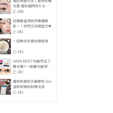
媚比琳居然出了藍色的睫
毛膏 還有細閃亮片太美
啦🌌
290
近期最值得收的專櫃眼
影！！好閃又好綿密🥹💗
281
一招教你改善粉撲結塊
293
HAPA KRISTIN居然出了
睫毛膏!! 一刷睫毛變得超
纖長
287
鏟粉刺真的太療癒啦 ilso
溫和舒緩粉刺導出液
282
不挑唇況的唇彩 MAC#超
漾光幻色嫩唇凍
303