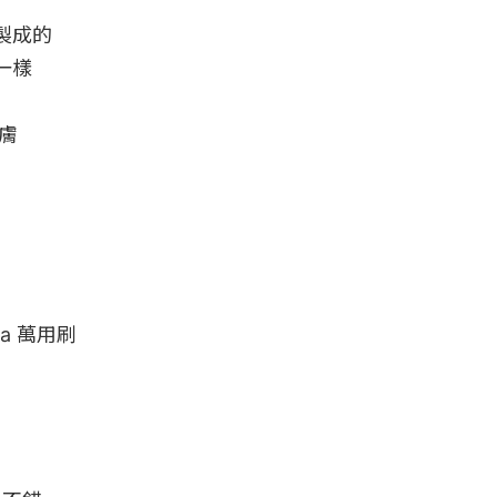
成的

樣



 萬用刷
