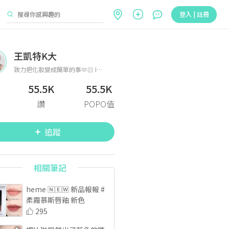
登入 | 註冊
王凱特K大
致力把化妝變成簡單的事🫶🏻 IG:kate0410_
55.5K
55.5K
讚
POPO值
追蹤
相關筆記
heme 🄽🄴🅆 新品報報 #
柔霧慕斯唇釉 新色
295