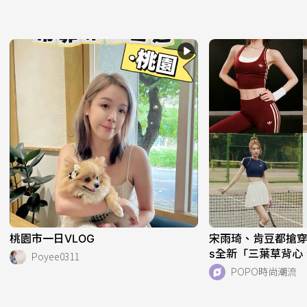
桃園市一日VLOG
宋雨琦、肯豆都搶穿！adi
s全新「三葉草背心
Poyee0311
天天穿！直接當日
POPO時尚潮流