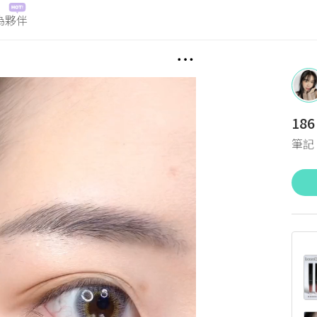
為夥伴
186
筆記