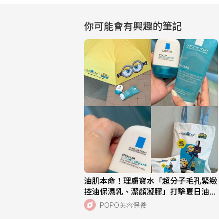
你可能會有興趣的筆記
油肌本命！理膚寶水「超分子毛孔緊緻
控油保濕乳、潔顏凝膠」打擊夏日油痘
危機，跨界聯名《小小兵與大怪獸》超
POPO美容保養
萌周邊快來收藏！