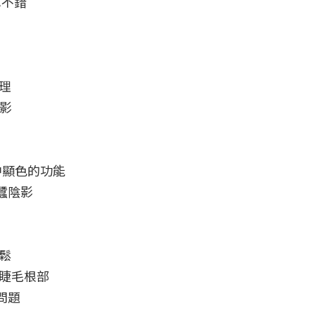
不錯



影

顯色的功能

陰影

 

睫毛根部

題
