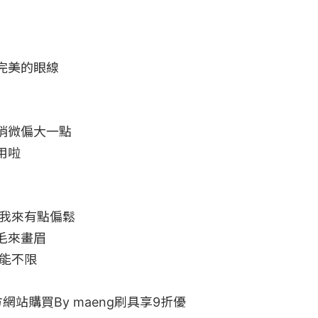
美的眼線

微偏大一點

啦

我來有點偏鬆

來畫眉

能不限

官方網站購買By maeng刷具享9折優