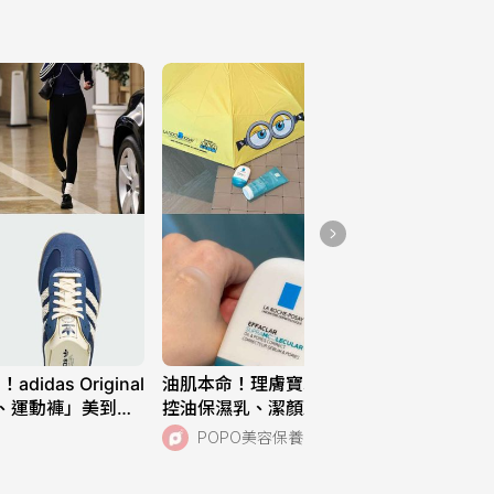
das Original
油肌本命！理膚寶水「超分子毛孔緊緻
、運動褲」美到想
控油保濕乳、潔顏凝膠」打擊夏日油痘
常穿也超適合！
危機，跨界聯名《小小兵與大怪獸》超
POPO美容保養
萌周邊快來收藏！