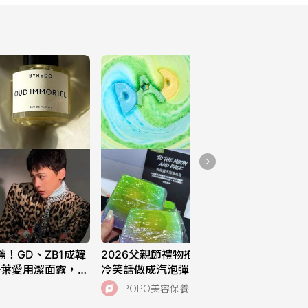
薦！GD、ZB1成韓
2026父親節禮物推薦！LUSH把爸爸
一葉愛用潔面露，新
冷笑話做成汽泡彈，檸檬沐浴露、煙燻
高回饋7%！
鬍鬚油帥到想全包！
POPO美容保養