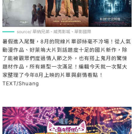
source/ 華納兄弟、威秀影城、華影國際
暑假進入尾聲，8月的院線片單卻絲毫不冷場！從人氣
動漫作品、好萊塢大片到話題度十足的國片新作，除
了能被觀眾們度過情人節之外，也有搭上鬼月的驚悚
題材作品，所有類型一次滿足！編輯今天就一次幫大
家整理了今年8月上映的片單與劇情看點！

TEXT/Shuang
