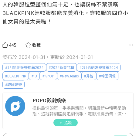
人的韓服造型整個仙氣十足，也讓粉絲不禁讚嘆
BLACKPINK連韓服都能完美消化，穿韓服的四位小
仙女真的是太美啦！

445
收藏
發布於 2024-01-31，更新於 2024-01-31
#
1月影劇娛樂推薦2024
#
2024新春特輯
#
2月影劇娛樂推薦2024
#
BLACKPINK
#
IU
#
KPOP
#
NewJeans
#
秀智
#
韓國偶像
#
韓國娛樂
POPO影劇娛樂
提供最快的第一手娛樂新聞，網羅最新中韓明星動
態、追蹤韓劇陸劇追劇情報、電影推薦預告、演藝
圈話題，演唱會見面會最新資訊，讓你追星零時
追蹤
差！