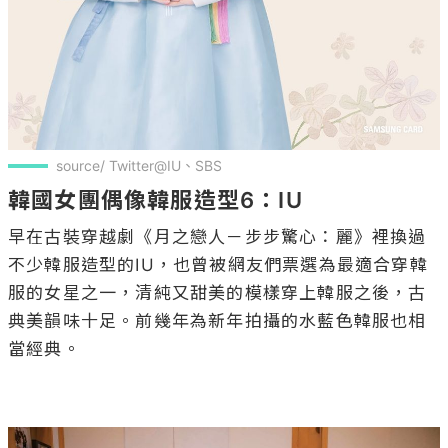
source/ Twitter@IU、SBS
韓國女團偶像韓服造型6：IU
早在古裝穿越劇《月之戀人－步步驚心：麗》裡換過
不少韓服造型的IU，也曾被網友們票選為最適合穿韓
服的女星之一，清純又甜美的模樣穿上韓服之後，古
典美韻味十足。前幾年為新年拍攝的水藍色韓服也相
當經典。
