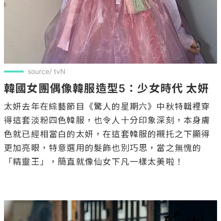
source/ tvN
韓國女團偶像韓服造型5：少女時代 太妍
太妍去年在綜藝節目《驚人的星期六》中秋特輯裡穿
得這套淡粉四色韓服，也令人十分印象深刻，本身膚
色就已經相當白的太妍，在這套韓服的襯托之下顯得
更加亮眼，特意選用的髮飾也別巧思，當之無愧的
「精靈王」，簡直就像仙女下凡一樣太美啦！
