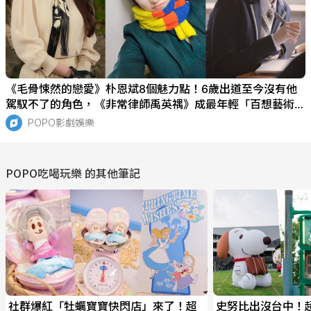
《毛骨悚然的戀愛》朴恩斌8個魅力點！6歲出道至今沒有他
駕馭不了的角色，《非常律師禹英禑》成最年輕「百想藝術大
賞獎」得主！
POPO影劇娛樂
POPO吃喝玩樂
的其他筆記
社群爆紅「牡蠣寶寶快閃店」來了！超
史努比出沒台中！