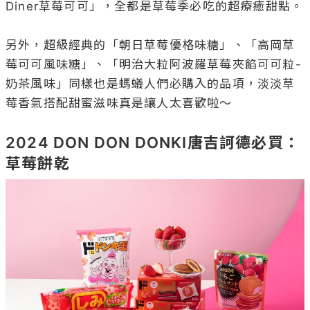
Diner草莓可可」，全都是草莓季必吃的超療癒甜點。

另外，超級經典的「朝日草莓優格味糖」、「高岡草
莓可可風味糖」、「明治大粒阿波羅草莓夾餡可可粒-
奶茶風味」同樣也是螞蟻人們必購入的品項，淡淡草
莓香氣搭配甜蜜滋味真是讓人太喜歡啦～

2024 DON DON DONKI唐吉訶德必買：
草莓餅乾