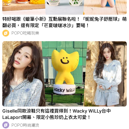
特好喝跟《蠟筆小新》互動展聯名啦！「妮妮兔子舒壓球」萌
翻必買，還有限定「芒夏啵啵冰沙」要喝！
POPO吃喝玩樂
Giselle同款涼鞋只有這裡買得到！Wacky WiLLy台中
LaLaport開幕、限定小熊珍奶上衣太可愛！
POPO時尚潮流