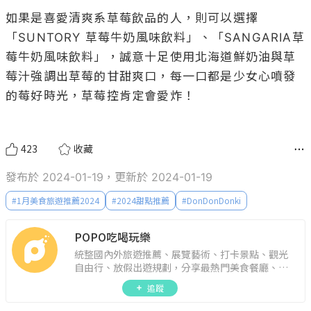
如果是喜愛清爽系草莓飲品的人，則可以選擇
「SUNTORY 草莓牛奶風味飲料」、「SANGARIA草
莓牛奶風味飲料」，誠意十足使用北海道鮮奶油與草
莓汁強調出草莓的甘甜爽口，每一口都是少女心噴發
的莓好時光，草莓控肯定會愛炸！

423
收藏
發布於 2024-01-19，更新於 2024-01-19
#
1月美食旅遊推薦2024
#
2024甜點推薦
#
DonDonDonki
POPO吃喝玩樂
統整國內外旅遊推薦、展覽藝術、打卡景點、觀光
自由行、放假出遊規劃，分享最熱門美食餐廳、約
會聚餐、人氣甜點、速食手搖飲、3C科技、心理測
追蹤
驗、星座運勢、生活雜貨、吃喝玩樂實用資訊。