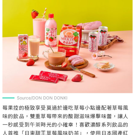
Source/DON DON DONKI
莓果控的極致享受莫過於邊吃草莓小點邊配著草莓風
味的飲品，雙重草莓帶來的酸甜滋味爆擊味蕾，讓人
一秒感受到午茶時光的小確幸！喜歡濃醇系列飲品的
人首推「日東甜王草莓風味奶茶」，使用日本國產紅