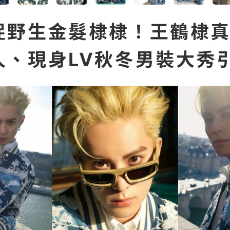
野生金髮棣棣！王鶴​​棣
人、現身LV秋冬男裝大秀