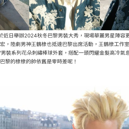
TTON於近日舉辦2024秋冬巴黎男裝大秀，現場華麗男星陣
宏，陸劇男神王鶴棣也抵達巴黎出席活動，王鶴棣工作
V男裝系列花朵刺繡棒球外套，搭配一頭閃耀金髮高冷氣
巴黎的棣棣的帥依舊是零時差呢！
