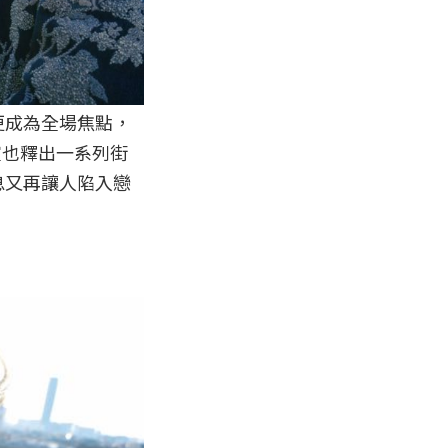
容更成為全場焦點，
室也釋出一系列街
息又再讓人陷入戀