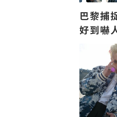
巴黎捕捉
好到嚇