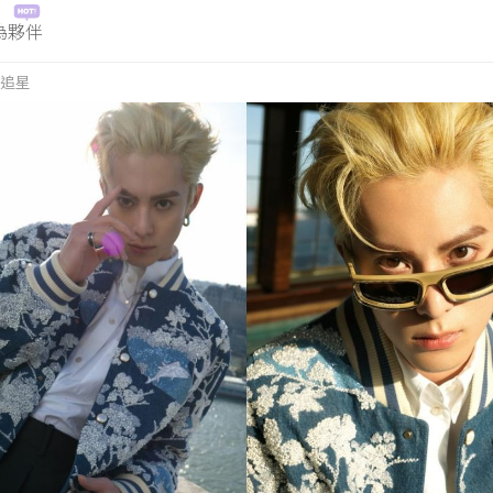
為夥伴
追星