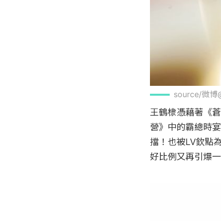
source/
王鶴棣憑藉著《蒼
營》中的霸總時宴
擋！也被LV欽點
好比例又再引爆一