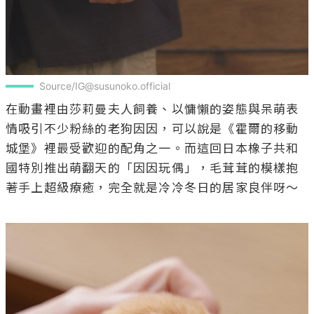
Source/IG@susunoko.official
在動畫裡由莎莉曼夫人飼養、以慵懶的姿態與呆萌表
情吸引不少粉絲的老狗因因，可以說是《霍爾的移動
城堡》裡最受歡迎的配角之一。而這回日本橡子共和
國特別推出萌翻天的「因因玩偶」，毛茸茸的模樣抱
著手上超級療癒，完全就是冷冷冬日的居家良伴呀～
