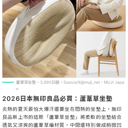
蘆葦草坐墊，3,990日圓。Source/X@muji_net、MUJI Japa
n
2026日本無印良品必買：蘆葦草坐墊
炎熱的夏天最怕大爆汗還要坐在悶熱的坐墊上，無印
良品新上市的這款「蘆葦草坐墊」將柔軟的坐墊結合
透氣又涼爽的蘆葦草編材質，中間還特別做成稍微凹