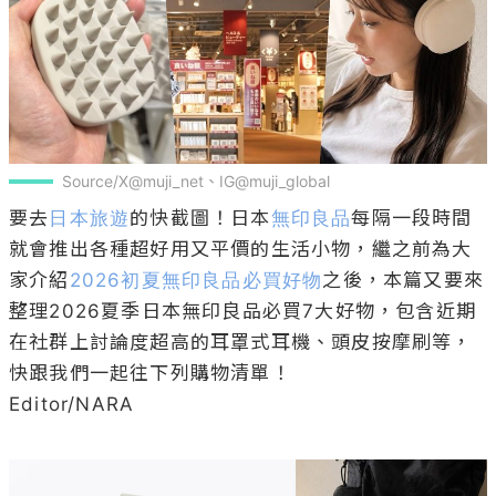
Source/X@muji_net、IG@muji_global
要去
日本旅遊
的快截圖！日本
無印良品
每隔一段時間
就會推出各種超好用又平價的生活小物，繼之前為大
家介紹
2026初夏無印良品必買好物
之後，本篇又要來
整理2026夏季日本無印良品必買7大好物，包含近期
在社群上討論度超高的耳罩式耳機、頭皮按摩刷等，
快跟我們一起往下列購物清單！

Editor/NARA
