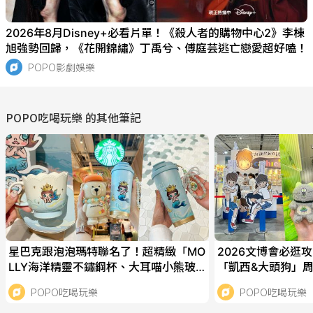
2026年8月Disney+必看片單！《殺人者的購物中心2》李棟
旭強勢回歸，《花開錦繡》丁禹兮、傅庭芸逃亡戀愛超好嗑！
POPO影劇娛樂
POPO吃喝玩樂
的其他筆記
星巴克跟泡泡瑪特聯名了！超精緻「MO
2026文博會必逛
LLY海洋精靈不鏽鋼杯、大耳喵小熊玻
「凱西&大頭狗」周
璃瓶」全都太想收！
N貓咪吊飾盲盒全
POPO吃喝玩樂
POPO吃喝玩樂