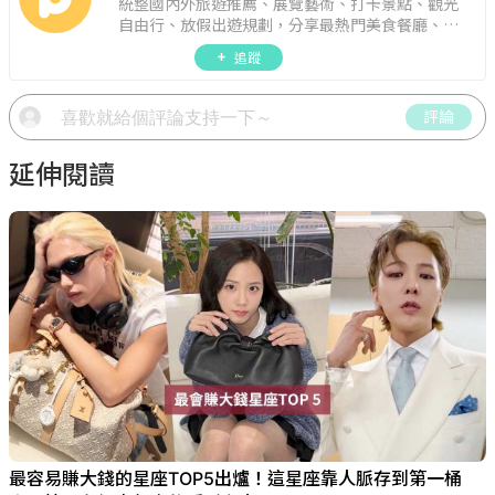
統整國內外旅遊推薦、展覽藝術、打卡景點、觀光
自由行、放假出遊規劃，分享最熱門美食餐廳、約
會聚餐、人氣甜點、速食手搖飲、3C科技、心理測
追蹤
驗、星座運勢、生活雜貨、吃喝玩樂實用資訊。
評論
延伸閱讀
最容易賺大錢的星座TOP5出爐！這星座靠人脈存到第一桶