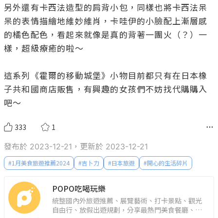
另外還有卡西法造型的肩背小包，同樣也將卡西法呆
呆的表情描繪地維妙維肖，卡哇伊的小臉配上漸層感
的橘色配色，看起來就像是真的背著一團火（？）一
樣，超級療癒的啦～

這系列《霍爾的移動城堡》小物目前都只有在日本橡
子共和國商店販售，有興趣的女孩們不妨找代購購入
吧～
333
1
發布於 2023-12-21，更新於 2023-12-21
#
1月美食旅遊推薦2024
#
吉卜力
#
日本旅遊
#
開心的生活碎片
POPO吃喝玩樂
統整國內外旅遊推薦、展覽藝術、打卡景點、觀光
自由行、放假出遊規劃，分享最熱門美食餐廳、約