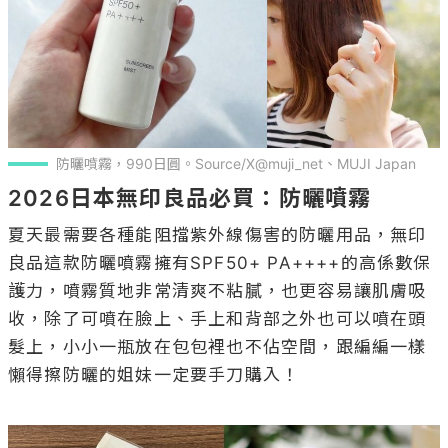
防曬噴霧，990日圓。Source/X@muji_net、MUJI Japan
2026日本無印良品必買：防曬噴霧
夏天最需要各種能阻擋紫外線傷害的防曬用品，無印
良品這款防曬噴霧擁有SPF50+ PA++++的高係數保
護力，噴霧質地非常清爽不粘膩，也更容易讓肌膚吸
收，除了可噴在臉上、手上和背部之外也可以噴在頭
髮上，小小一瓶放在包包裡也不佔空間，跟編編一樣
懶得擦防曬的姐妹一定要手刀購入！
