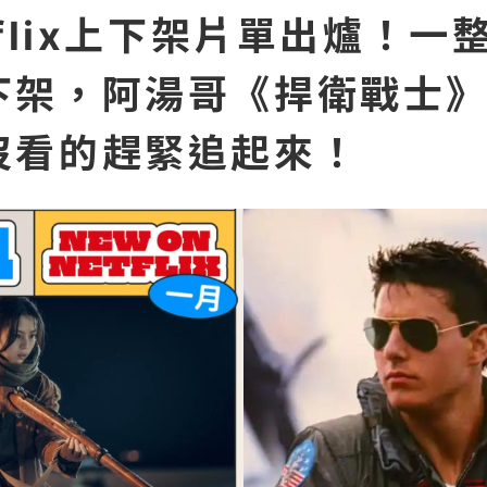
tflix上下架片單出爐！一
下架，阿湯哥《捍衛戰士
沒看的趕緊追起來！