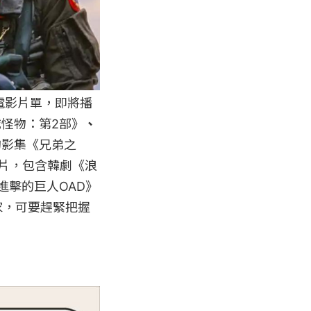
集電影片單，即將播
怪物：第2部》
、
的影集《兄弟之
強片，包含韓劇《浪
進擊的巨人OAD》
家，可要趕緊把握