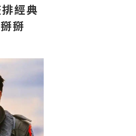
整排經典
》掰掰