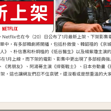
，Netflix也在今（20）日公布了1月最新上架、下架影
單中，有多部韓劇將開播，包括朴敘俊、韓韶禧的《京城
人》、朴信惠和朴炯植的《低谷醫生》以及楊紫瓊主演
將在1月上線，而下架的電影、影集中更出現了多部經典
、《男朋友》、阿湯哥主演《捍衛戰士》、日本夯動畫《
下架，這也讓網友們忍不住哀號，還沒看或是想重溫的大