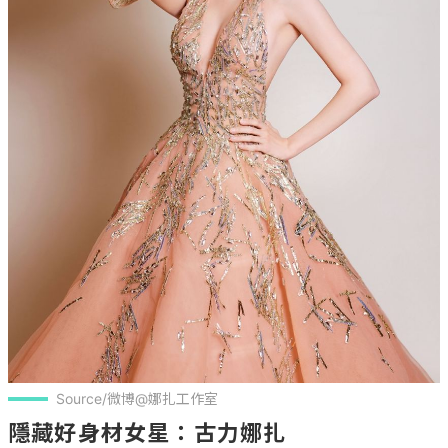
Source/微博@娜扎工作室
隱藏好身材女星：古力娜扎