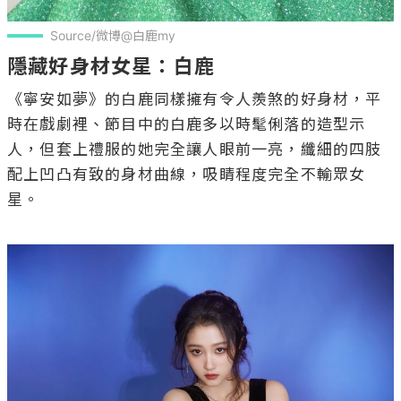
Source/微博@白鹿my
隱藏好身材女星：白鹿
《寧安如夢》的白鹿同樣擁有令人羨煞的好身材，平
時在戲劇裡、節目中的白鹿多以時髦俐落的造型示
人，但套上禮服的她完全讓人眼前一亮，纖細的四肢
配上凹凸有致的身材曲線，吸睛程度完全不輸眾女
星。
