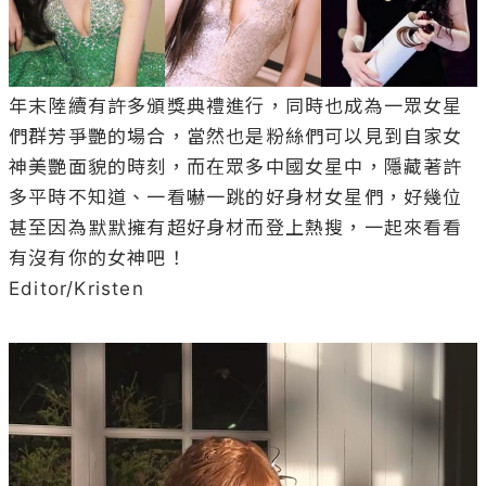
年末陸續有許多頒獎典禮進行，同時也成為一眾女星
們群芳爭艷的場合，當然也是粉絲們可以見到自家女
神美艷面貌的時刻，而在眾多中國女星中，隱藏著許
多平時不知道、一看嚇一跳的好身材女星們，好幾位
甚至因為默默擁有超好身材而登上熱搜，一起來看看
有沒有你的女神吧！

Editor/Kristen
