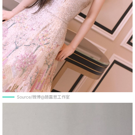
Source/微博@趙露思工作室