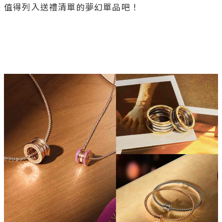
值得列入送禮清單的夢幻單品吧！
