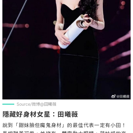
Source/微博@田曦薇
隱藏好身材女星：田曦薇
說到「甜妹臉但魔鬼身材」的最佳代表一定有小田！