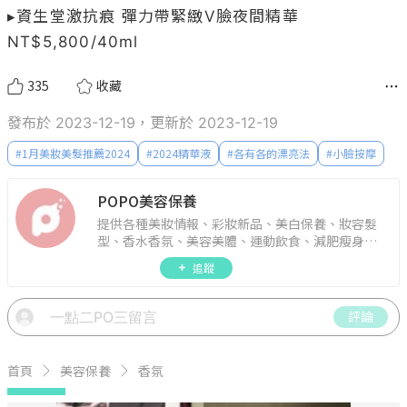
▸資生堂激抗痕 彈力帶緊緻V臉夜間精華 
NT$5,800/40ml
335
收藏
發布於 2023-12-19，更新於 2023-12-19
#
1月美妝美髮推薦2024
#
2024精華液
#
各有各的漂亮法
#
小臉按摩
POPO美容保養
提供各種美妝情報、彩妝新品、美白保養、妝容髮
型、香水香氛、美容美體、運動飲食、減肥瘦身、
週年慶資訊。
追蹤
評論
首頁
美容保養
香氛