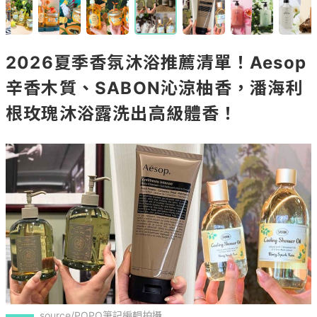
2026夏季香氛沐浴推薦清單！Aesop
辛香木質、SABON沁涼柚香，潘海利
根玫瑰沐浴露洗出高級體香！
source/POPO筆記編輯拍攝