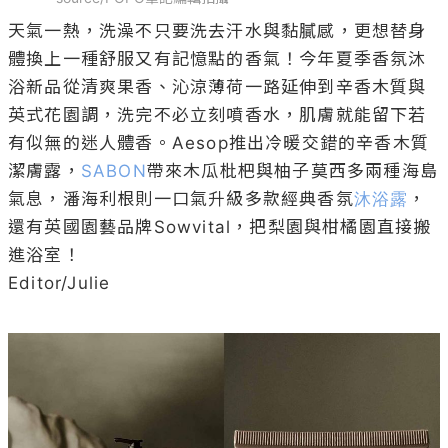
天氣一熱，洗澡不只要洗去汗水與黏膩感，更想替身
體換上一種舒服又有記憶點的香氣！今年夏季香氛沐
浴新品從清爽果香、沁涼薄荷一路延伸到辛香木質與
英式花園調，洗完不必立刻噴香水，肌膚就能留下若
有似無的迷人體香。Aesop推出冷暖交錯的辛香木質
潔膚露，
SABON
帶來木瓜枇杷與柚子莫西多兩種海島
氣息，潘海利根則一口氣升級多款經典香氛
沐浴露
，
還有英國園藝品牌Sowvital，把梨園與柑橘園直接搬
進浴室！

Editor/Julie
