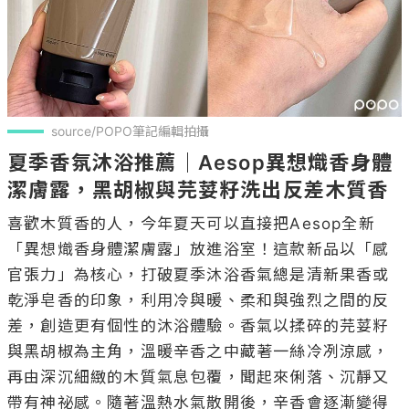
source/POPO筆記編輯拍攝
夏季香氛沐浴推薦｜Aesop異想熾香身體
潔膚露，黑胡椒與芫荽籽洗出反差木質香
喜歡木質香的人，今年夏天可以直接把Aesop全新
「異想熾香身體潔膚露」放進浴室！這款新品以「感
官張力」為核心，打破夏季沐浴香氣總是清新果香或
乾淨皂香的印象，利用冷與暖、柔和與強烈之間的反
差，創造更有個性的沐浴體驗。香氣以揉碎的芫荽籽
與黑胡椒為主角，溫暖辛香之中藏著一絲冷冽涼感，
再由深沉細緻的木質氣息包覆，聞起來俐落、沉靜又
帶有神祕感。隨著溫熱水氣散開後，辛香會逐漸變得