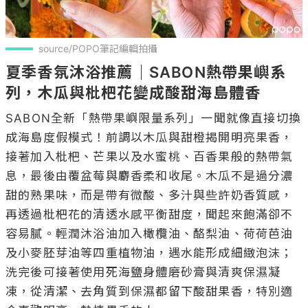
source/POPO筆記編輯拍攝
夏季香氛沐浴推薦｜SABON熱帶果嶼系
列，木瓜與枇杷花變成酸甜海島體香
SABON全新「熱帶果嶼限量系列」一聞就像直接切換
成海島度假模式！前調以木瓜與甜橙揭開明亮果香，
接著加入枇杷、芒果以及水蜜桃、百香果般的熱帶氣
息，最後由覆盆莓與麝香柔和收尾。木瓜不是過分濃
甜的熟果味，而是帶有微酸、多汁與些許奶香質感，
再透過枇杷花的清透水感平衡甜度，聞起來飽滿卻不
容易膩。輕潤沐浴油加入橄欖油、酪梨油、荷荷芭油
及小麥胚芽油等四重植物油，遇水能形成細緻泡沫；
洗完後可接著使用死海鹽身體磨砂膏與清爽保濕凝
凍，從清潔、去角質到保濕都留下酸甜果香，特別適