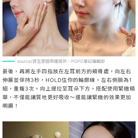
source/資生堂國際櫃提供、POPO筆記編輯部
最後，再將左手四指放在左耳前方的頰骨處，向左右
伸展並保持3秒，HOLD住你的輪廓線。左右側臉為1
組，重複3次。向上提拉至耳朵下方。搭配使用緊緻精
華，不僅能讓質地更好吸收～還能讓緊緻的效果更加
明顯！
