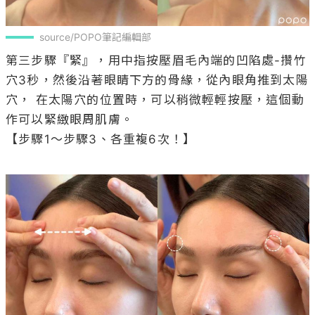
source/POPO筆記編輯部
第三步驟『緊』，用中指按壓眉毛內端的凹陷處-攢竹
穴3秒，然後沿著眼睛下方的骨緣，從內眼角推到太陽
穴， 在太陽穴的位置時，可以稍微輕輕按壓，這個動
作可以緊緻眼周肌膚。

【步驟1～步驟3、各重複6次！】
