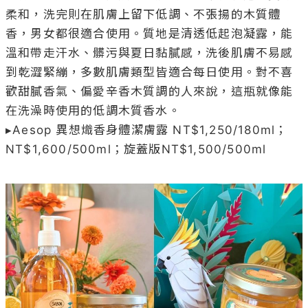
柔和，洗完則在肌膚上留下低調、不張揚的木質體
香，男女都很適合使用。質地是清透低起泡凝露，能
溫和帶走汗水、髒污與夏日黏膩感，洗後肌膚不易感
到乾澀緊繃，多數肌膚類型皆適合每日使用。對不喜
歡甜膩香氣、偏愛辛香木質調的人來說，這瓶就像能
在洗澡時使用的低調木質香水。

▸Aesop 異想熾香身體潔膚露 NT$1,250/180ml；
NT$1,600/500ml；旋蓋版NT$1,500/500ml
