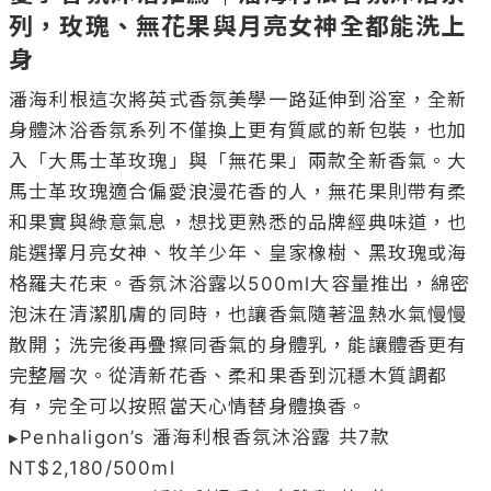
列，玫瑰、無花果與月亮女神全都能洗上
身
潘海利根這次將英式香氛美學一路延伸到浴室，全新
身體沐浴香氛系列不僅換上更有質感的新包裝，也加
入「大馬士革玫瑰」與「無花果」兩款全新香氣。大
馬士革玫瑰適合偏愛浪漫花香的人，無花果則帶有柔
和果實與綠意氣息，想找更熟悉的品牌經典味道，也
能選擇月亮女神、牧羊少年、皇家橡樹、黑玫瑰或海
格羅夫花束。香氛沐浴露以500ml大容量推出，綿密
泡沫在清潔肌膚的同時，也讓香氣隨著溫熱水氣慢慢
散開；洗完後再疊擦同香氣的身體乳，能讓體香更有
完整層次。從清新花香、柔和果香到沉穩木質調都
有，完全可以按照當天心情替身體換香。

▸Penhaligon’s 潘海利根香氛沐浴露 共7款 
NT$2,180/500ml
