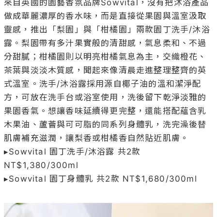
來自英國的園藝香氛品牌Sowvital，沒有把沐浴產品
做成華麗濃厚的香水味，而是直接從果園與溫室汲取
靈感，推出「梨園」與「柑橘園」兩款園丁洗手/沐浴
露。梨園帶有多汁果實般的清甜感，氣息柔和、不過
分甜膩；柑橘園則以明亮柑橘氣息為主，交織橙花、
茶葉與淡淡木質感，聞起來像清晨走進整理整齊的英
式溫室。洗手/沐浴露採用源自椰子油的溫和潔淨配
方，可放在洗手台或浴室使用，洗後留下乾淨淡雅的
果園香氣。想讓香味延續得更完整，還能搭配蘊含乳
木果油、蘆薈與可可脂的同系列身體乳，洗完澡後替
肌膚補充滋潤，讓梨香或柑橘香自然貼近肌膚。

▸Sowvital 園丁洗手/沐浴露 共2款 
NT$1,380/300ml

▸Sowvital 園丁身體乳 共2款 NT$1,680/300ml
