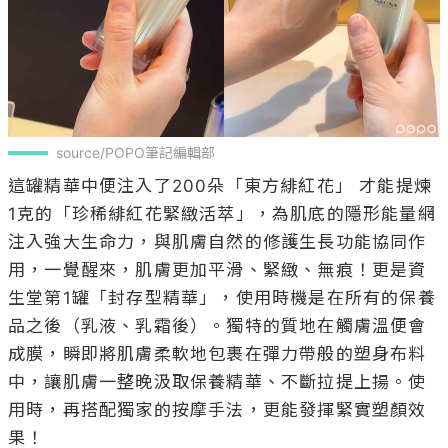
source/POPO筆記編輯部
這罐精華中便注入了200朵「東方緋紅花」 才能提煉
1克的「珍稀緋紅花緊緻活萃」，為肌底的隱形能量網
注入強大生命力，與肌膚自然的修護生長功能協同作
用，一覺醒來，肌膚更加平滑、緊緻、無痕！更是資
生堂第1罐「封存型精華」，使用時機是在所有的保養
品之後（乳液、乳霜後）。獨特的質地在觸膚溫便會
成膜，瞬即將肌膚柔軟地包裹在彈力帶般的塑身布料
中，讓肌膚一整晚汲取保養精華、不斷拉提上揚。使
用時，再搭配獨家的按摩手法，更能發揮緊實塑顏效
果！
