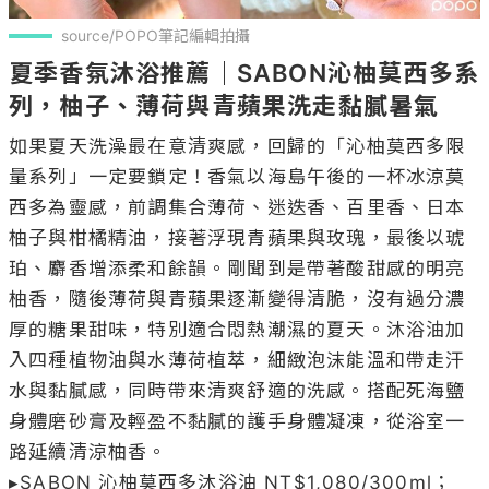
source/POPO筆記編輯拍攝
夏季香氛沐浴推薦｜SABON沁柚莫西多系
列，柚子、薄荷與青蘋果洗走黏膩暑氣
如果夏天洗澡最在意清爽感，回歸的「沁柚莫西多限
量系列」一定要鎖定！香氣以海島午後的一杯冰涼莫
西多為靈感，前調集合薄荷、迷迭香、百里香、日本
柚子與柑橘精油，接著浮現青蘋果與玫瑰，最後以琥
珀、麝香增添柔和餘韻。剛聞到是帶著酸甜感的明亮
柚香，隨後薄荷與青蘋果逐漸變得清脆，沒有過分濃
厚的糖果甜味，特別適合悶熱潮濕的夏天。沐浴油加
入四種植物油與水薄荷植萃，細緻泡沫能溫和帶走汗
水與黏膩感，同時帶來清爽舒適的洗感。搭配死海鹽
身體磨砂膏及輕盈不黏膩的護手身體凝凍，從浴室一
路延續清涼柚香。

▸SABON 沁柚莫西多沐浴油 NT$1,080/300ml；