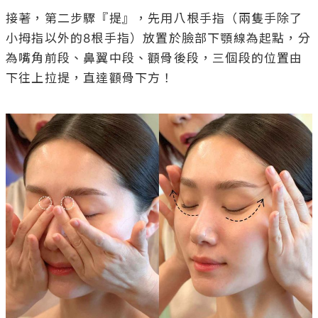
接著，第二步驟『提』，先用八根手指（兩隻手除了
小拇指以外的8根手指）放置於臉部下顎線為起點，分
為嘴角前段、鼻翼中段、顴骨後段，三個段的位置由
下往上拉提，直達顴骨下方！
