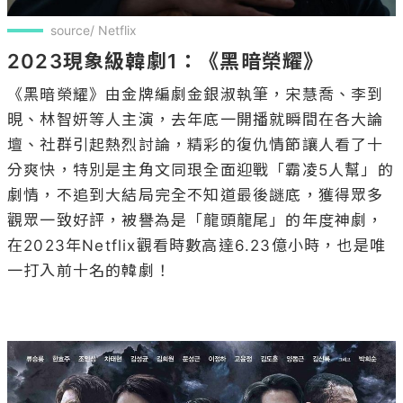
source/ Netflix
2023現象級韓劇1：《黑暗榮耀》
《黑暗榮耀》由金牌編劇金銀淑執筆，宋慧喬、李到
晛、林智妍等人主演，去年底一開播就瞬間在各大論
壇、社群引起熱烈討論，精彩的復仇情節讓人看了十
分爽快，特別是主角文同珢全面迎戰「霸凌5人幫」的
劇情，不追到大結局完全不知道最後謎底，獲得眾多
觀眾一致好評，被譽為是「龍頭龍尾」的年度神劇，
在2023年Netflix觀看時數高達6.23億小時，也是唯
一打入前十名的韓劇！
