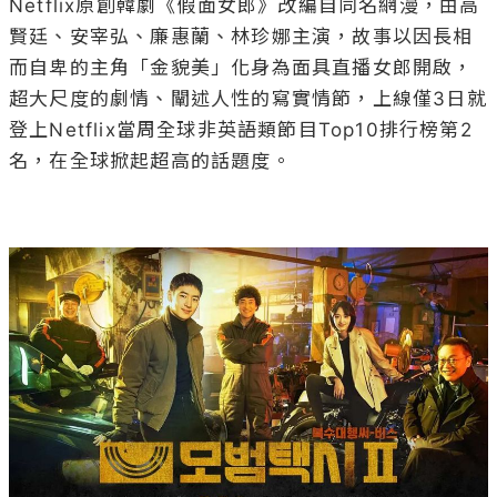
Netflix原創韓劇《假面女郎》改編自同名網漫，由高
賢廷、安宰弘、廉惠蘭、林珍娜主演，故事以因長相
而自卑的主角「金貌美」化身為面具直播女郎開啟，
超大尺度的劇情、闡述人性的寫實情節，上線僅3日就
登上Netflix當周全球非英語類節目Top10排行榜第2
名，在全球掀起超高的話題度。
