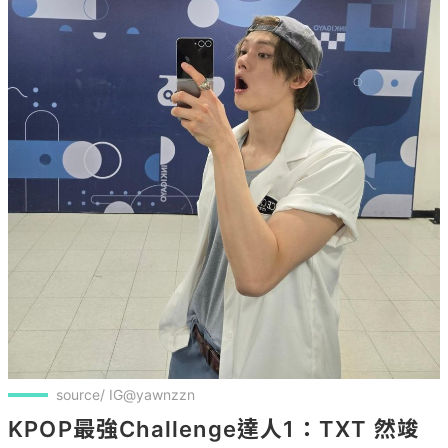
source/ IG@yawnzzn
KPOP最強Challenge達人1：TXT 然竣