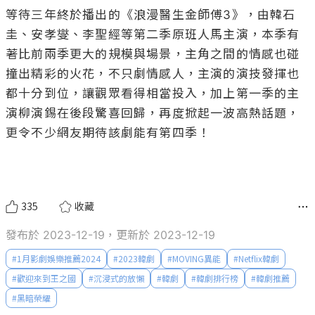
等待三年終於播出的《浪漫醫生金師傅3》，由韓石
圭、安孝燮、李聖經等第二季原班人馬主演，本季有
著比前兩季更大的規模與場景，主角之間的情感也碰
撞出精彩的火花，不只劇情感人，主演的演技發揮也
都十分到位，讓觀眾看得相當投入，加上第一季的主
演柳演錫在後段驚喜回歸，再度掀起一波高熱話題，
更令不少網友期待該劇能有第四季！

335
收藏
發布於 2023-12-19，更新於 2023-12-19
#
1月影劇娛樂推薦2024
#
2023韓劇
#
MOVING異能
#
Netflix韓劇
#
歡迎來到王之國
#
沉浸式的放懶
#
韓劇
#
韓劇排行榜
#
韓劇推薦
#
黑暗榮耀