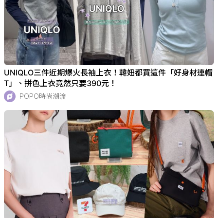
UNIQLO三件近期爆火長袖上衣！韓妞都買這件「好身材連帽
T」、拼色上衣竟然只要390元！
POPO時尚潮流