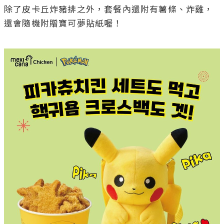
除了皮卡丘炸豬排之外，套餐內還附有薯條、炸雞，
還會隨機附贈寶可夢貼紙喔！
