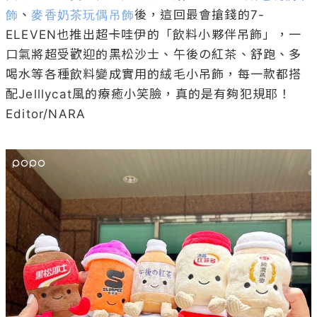
飾
、
麥香奶茶玩偶吊飾
後，這回最會搶錢的7-
ELEVEN也推出超卡哇伊的「飲料小夥伴吊飾」，一
口氣將超受歡迎的黑松沙士、午後の紅茶、舒跑、多
喝水等各種飲料變成實用的絨毛小吊飾，每一款都搭
配Jelllycat風的療癒小笑臉，真的是有夠犯規耶！

Editor/NARA
