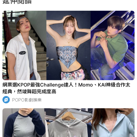
延伸閱讀
網票選KPOP最強Challenge達人！Momo、KAI神級合作太
經典，然竣舞蹈完成度高
POPO影劇娛樂