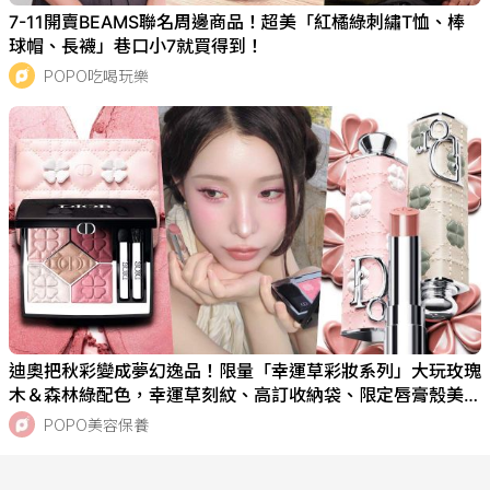
7-11開賣BEAMS聯名周邊商品！超美「紅橘綠刺繡T恤、棒
球帽、長襪」巷口小7就買得到！
POPO吃喝玩樂
迪奧把秋彩變成夢幻逸品！限量「幸運草彩妝系列」大玩玫瑰
木＆森林綠配色，幸運草刻紋、高訂收納袋、限定唇膏殼美
瘋！
POPO美容保養