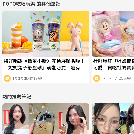
POPO吃喝玩樂
的其他筆記
特好喝跟《蠟筆小新》互動展聯名啦！
社群爆紅「牡蠣寶
「妮妮兔子舒壓球」萌翻必買，還有限
可愛「貪吃牡蠣寶
定「芒夏啵啵冰沙」要喝！
幫牡蠣寶寶洗澡&
POPO吃喝玩樂
POPO吃喝玩樂
熱門推薦筆記