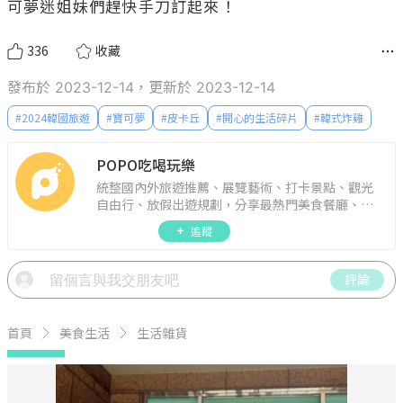
可夢迷姐妹們趕快手刀訂起來！
336
收藏
發布於 2023-12-14，更新於 2023-12-14
#
2024韓國旅遊
#
寶可夢
#
皮卡丘
#
開心的生活碎片
#
韓式炸雞
POPO吃喝玩樂
統整國內外旅遊推薦、展覽藝術、打卡景點、觀光
自由行、放假出遊規劃，分享最熱門美食餐廳、約
會聚餐、人氣甜點、速食手搖飲、3C科技、心理測
追蹤
驗、星座運勢、生活雜貨、吃喝玩樂實用資訊。
評論
首頁
美食生活
生活雜貨