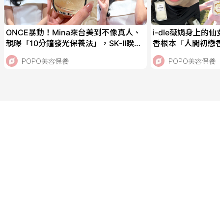
ONCE暴動！Mina來台美到不像真人、
i-dle薇娟身上的
親曝「10分鐘發光保養法」，SK-II睽違
香根本「人間初戀
45年青春精華液終於上市！
花、紫丁香、無花
POPO美容保養
POPO美容保養
香！