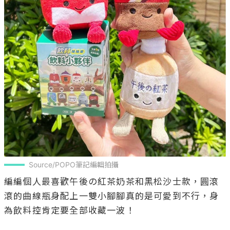
Source/POPO筆記編輯拍攝
編編個人最喜歡午後の紅茶奶茶和黑松沙士款，圓滾
滾的曲線瓶身配上一雙小腳腳真的是可愛到不行，身
為飲料控肯定要全部收藏一波！
