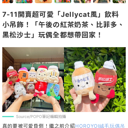
7-11開賣超可愛「Jellycat風」飲料
小吊飾！「午後の紅茶奶茶、比菲多、
黑松沙士」玩偶全都想帶回家！
Source/POPO筆記編輯拍攝
真的要被可愛昏倒！繼之前介紹
HOROYOI絨毛玩偶吊