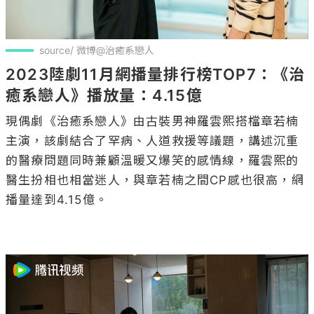
source/ 微博@治癒系戀人
2023陸劇11月網播量排行榜TOP7：《治
癒系戀人》播放量：4.15億
現偶劇《治癒系戀人》由古裝男神羅雲熙搭檔章若楠
主演，該劇結合了罕病、人道救援等議題，講述沉重
的醫療問題同時兼顧溫暖又爆笑的感情線，羅雲熙的
醫生扮相也相當迷人，與章若楠之間CP感也很高，網
播量達到4.15億。
