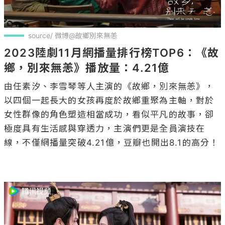
source/ 微博@故鄉別來無恙
2023陸劇11月網播量排行榜TOP6：《故
鄉，別來無恙》播放量：4.21億
由任素汐、李雪琴等人主演的《故鄉，別來無恙》，
以四個一起長大的女孩再度於故鄉重聚為主軸，對於
女性群像的角色塑造相當成功，看似平凡的故事，卻
極度具有生活感與穿透力，主演們更是全員演技在
線，不僅網播量突破4.21億，豆瓣也開出8.1的高分！
