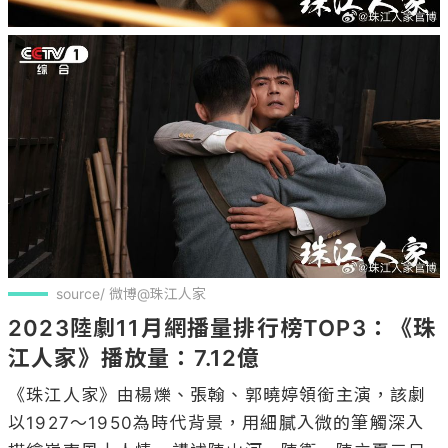
source/ 微博@珠江人家
2023陸劇11月網播量排行榜TOP3：《珠
江人家》播放量：7.12億
《珠江人家》由楊爍、張翰、郭曉婷領銜主演，該劇
以1927～1950為時代背景，用細膩入微的筆觸深入