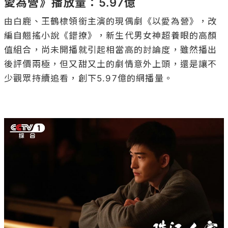
愛為營》播放量：5.97億
由白鹿、王鶴棣領銜主演的現偶劇《以愛為營》，改
編自翹搖小說《錯撩》，新生代男女神超養眼的高顏
值組合，尚未開播就引起相當高的討論度，雖然播出
後評價兩極，但又甜又土的劇情意外上頭，還是讓不
少觀眾持續追看，創下5.97億的網播量。
