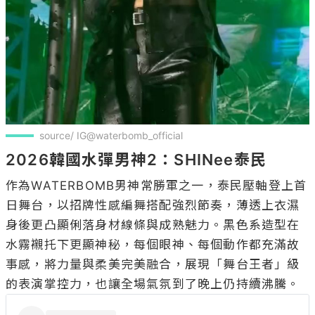
source/ IG@waterbomb_official
2026韓國水彈男神2：SHINee泰民
作為WATERBOMB男神常勝軍之一，泰民壓軸登上首
日舞台，以招牌性感編舞搭配強烈節奏，薄透上衣濕
身後更凸顯俐落身材線條與成熟魅力。黑色系造型在
水霧襯托下更顯神秘，每個眼神、每個動作都充滿故
事感，將力量與柔美完美融合，展現「舞台王者」級