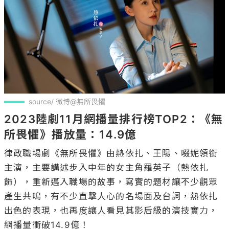
source/ 微博@無所畏懼
2023陸劇11月網播量排行榜TOP2：《無
所畏懼》播放量：14.9億
律政職場劇《無所畏懼》由熱依扎、王陽、啜妮領銜
主演，主要講述步入中年的女主角羅英子（熱依扎 
飾），重新邁入職場的故事，寫實的題材讓不少觀眾
產生共鳴，有不少直擊人心的名場面及台詞，熱依扎
出色的表現，也再度讓人看見其影后級的演技實力，
網播量衝破14.9億！
