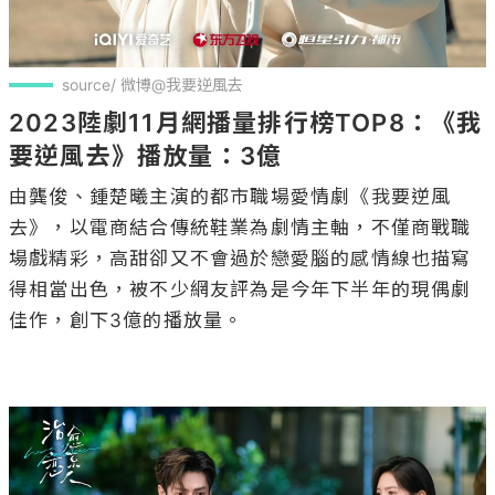
source/ 微博@我要逆風去
2023陸劇11月網播量排行榜TOP8：《我
要逆風去》播放量：3億
由龔俊、鍾楚曦主演的都市職場愛情劇《我要逆風
去》，以電商結合傳統鞋業為劇情主軸，不僅商戰職
場戲精彩，高甜卻又不會過於戀愛腦的感情線也描寫
得相當出色，被不少網友評為是今年下半年的現偶劇
佳作，創下3億的播放量。
