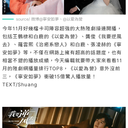
source/ 微博@寧安如夢、@以愛為營
今年11月好幾檔卡司陣容超強的大熱陸劇接連開播，
包括王鶴棣和白鹿的《以愛為營》、龔俊《我要逆風
去》、羅雲熙《治癒系戀人》和白鹿、張凌赫的《寧
安如夢》等，不僅在網路上擁有超高的話題度，也有
相當不錯的播放成績，今天編輯就要帶大家來看看11
月的陸劇網播量排行TOP8，《以愛為營》意外沒前
三，《寧安如夢》衝破15億驚人播放量！

TEXT/Shuang
