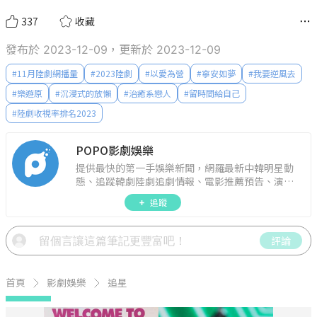
337
收藏
發布於 2023-12-09，更新於 2023-12-09
#
11月陸劇網播量
#
2023陸劇
#
以愛為營
#
寧安如夢
#
我要逆風去
#
樂遊原
#
沉浸式的放懶
#
治癒系戀人
#
留時間給自己
#
陸劇收視率排名2023
POPO影劇娛樂
提供最快的第一手娛樂新聞，網羅最新中韓明星動
態、追蹤韓劇陸劇追劇情報、電影推薦預告、演藝
圈話題，演唱會見面會最新資訊，讓你追星零時
追蹤
差！
評論
首頁
影劇娛樂
追星