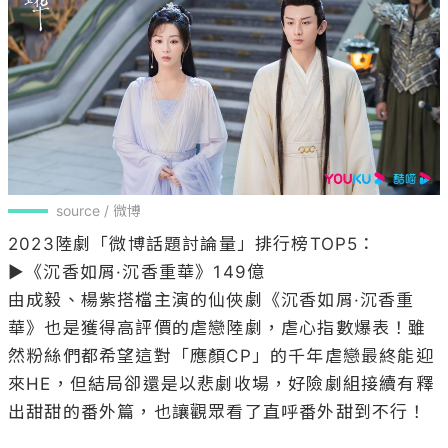
source / 微博
2023陸劇「微博話題討論量」排行榜TOP5：

▶《沉香如屑·沉香重華》149億

由成毅、楊紫搭檔主演的仙俠劇《沉香如屑·沉香重
華》也是獲得高評價的虐戀陸劇，虐心指數爆表！雖
然粉絲們都希望這對「應顏CP」的千年虐戀最終能迎
來HE，但結局卻還是以悲劇收場，好險劇組接續有釋
出甜甜的番外篇，也讓觀眾看了直呼番外甜到不行！
