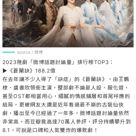
source / 微博
2023陸劇「微博話題討論量」排行榜TOP3：

▶《蒼蘭訣》188.2億

在去年讓不少人得了「訣症」的《蒼蘭訣》，由王鶴
棣、虞書欣領銜主演，整部劇不論是人設、服化道，
甚至OST都相當用心，細膩的情感鋪層和首尾呼應的
結局，更被網友大讚是近年看過最不崩的古裝仙俠
劇，播出至今已經過了一年多，微博話題討論量依然
非常高，而豆瓣竟高達70萬人參評，評分持續攀升到
8.1，可說是口碑和人氣雙炸的爆款劇！
