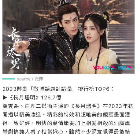
source / 微博
2023陸劇「微博話題討論量」排行榜TOP6：

▶《長月燼明》126.7億

羅雲熙、白鹿二搭銜主演的《長月燼明》在2023年初
開播以精美妝造、精彩的特效和超唯美的鏡頭畫面獲
得一致好評，明快的劇情節奏加上相愛相殺的仙魔虐
戀劇情讓人看了相當揪心，雖然不少網友覺得最後結