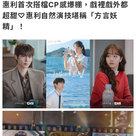
惠利首次搭檔CP感爆棚，戲裡戲外都
超甜♡惠利自然演技堪稱「方言妖
精」！