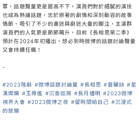
軍，話題聲量更是居高不下，演員們對於細膩的演技
也成為熱議話題，忠於原著的劇情和深刻動容的故事
情節、吸引了不少的書迷與劇迷大量的關注，主演群
演員們的人氣更是節節飆升，目前《長相思第二季》
預計在2024年初播出，想必到時微博的話題討論聲量
又會持續狂飆！

-

#2023陸劇
#微博話題討論量
#長相思
#蒼蘭訣
#星
漢燦爛
#玉骨遙
#沉香如屑
#長月燼明
#2023微博
視界大會
#2023微博之夜
#留時間給自己
#沉浸式
的放懶