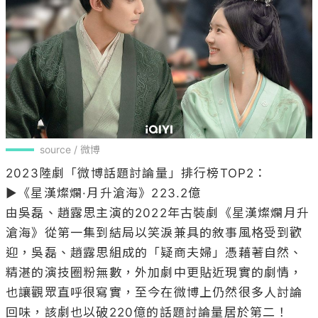
source / 微博
2023陸劇「微博話題討論量」排行榜TOP2：

▶《星漢燦爛·月升滄海》223.2億

由吳磊、趙露思主演的2022年古裝劇《星漢燦爛月升
滄海》從第一集到結局以笑淚兼具的敘事風格受到歡
迎，吳磊、趙露思組成的「疑商夫婦」憑藉著自然、
精湛的演技圈粉無數，外加劇中更貼近現實的劇情，
也讓觀眾直呼很寫實，至今在微博上仍然很多人討論
回味，該劇也以破220億的話題討論量居於第二！
