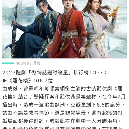
source / 微博
2023陸劇「微博話題討論量」排行榜TOP7：

▶《蓮花樓》106.7億

由成毅、曾舜晞和肖順堯領銜主演的古裝武俠劇《蓮
花樓》結合了懸疑探案和武俠背景等題材，在今年7月
播出時，造成一波追劇熱潮，豆瓣更創下8.5的高分，
該劇不論是故事情節，還是視覺場景，還有超燃的打
戲場面都獲得好評，成毅此次在劇中一人分飾兩角，