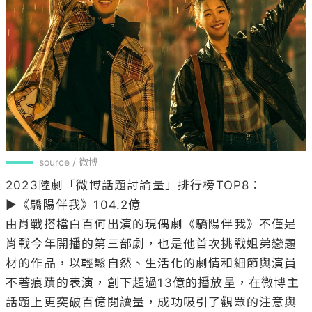
source / 微博
2023陸劇「微博話題討論量」排行榜TOP8：

▶《驕陽伴我》104.2億

由肖戰搭檔白百何出演的現偶劇《驕陽伴我》不僅是
肖戰今年開播的第三部劇，也是他首次挑戰姐弟戀題
材的作品，以輕鬆自然、生活化的劇情和細節與演員
不著痕蹟的表演，創下超過13億的播放量，在微博主
話題上更突破百億閱讀量，成功吸引了觀眾的注意與