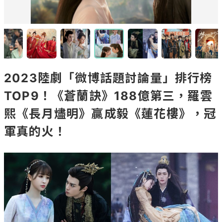
2023陸劇「微博話題討論量」排行榜
TOP9！《蒼蘭訣》188億第三，羅雲
熙《長月燼明》贏成毅《蓮花樓》，冠
軍真的火！