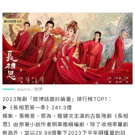
source / 微博
2023陸劇「微博話題討論量」排行榜TOP1：

▶《長相思第一季》241.3億

楊紫、張晚意、鄧為、檀健次主演的古裝陸劇《長相
思》由原著小說作者桐華擔綱編劇，除了收視率屢創
新高外，並以29.98億奪下2023下半年網播量的冠