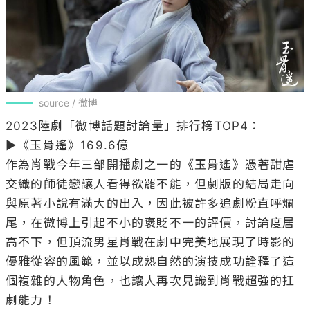
source / 微博
2023陸劇「微博話題討論量」排行榜TOP4：

▶《玉骨遙》169.6億

作為肖戰今年三部開播劇之一的《玉骨遙》憑著甜虐
交織的師徒戀讓人看得欲罷不能，但劇版的結局走向
與原著小說有滿大的出入，因此被許多追劇粉直呼爛
尾，在微博上引起不小的褒貶不一的評價，討論度居
高不下，但頂流男星肖戰在劇中完美地展現了時影的
優雅從容的風範，並以成熟自然的演技成功詮釋了這
個複雜的人物角色，也讓人再次見識到肖戰超強的扛
劇能力！
