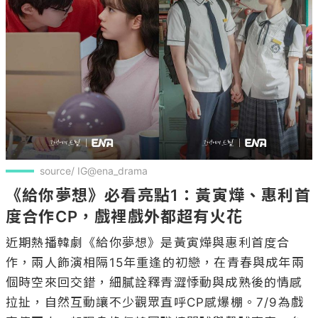
source/ IG@ena_drama
《給你夢想》必看亮點1：黃寅燁、惠利首
度合作CP，戲裡戲外都超有火花
近期熱播韓劇《給你夢想》是黃寅燁與惠利首度合
作，兩人飾演相隔15年重逢的初戀，在青春與成年兩
個時空來回交錯，細膩詮釋青澀悸動與成熟後的情感
拉扯，自然互動讓不少觀眾直呼CP感爆棚。7/9為戲