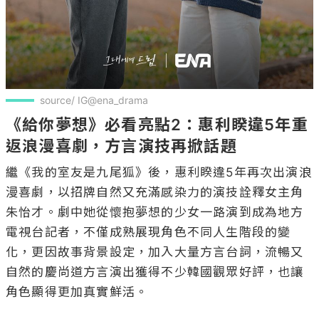
source/ IG@ena_drama
《給你夢想》必看亮點2：惠利睽違5年重
返浪漫喜劇，方言演技再掀話題
繼《我的室友是九尾狐》後，惠利睽違5年再次出演浪
漫喜劇，以招牌自然又充滿感染力的演技詮釋女主角
朱怡才。劇中她從懷抱夢想的少女一路演到成為地方
電視台記者，不僅成熟展現角色不同人生階段的變
化，更因故事背景設定，加入大量方言台詞，流暢又
自然的慶尚道方言演出獲得不少韓國觀眾好評，也讓
角色顯得更加真實鮮活。
