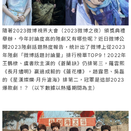
隨著2023微博視界大會（2023微博之夜）頒獎典禮
舉辦，今年討論度高的陸劇又有哪些呢？近日微博公
開2023陸劇話題熱度報告，統計出了微博上從2023
年陸劇「微博話題討論量」排行榜單TOP9！2022年
王鶴棣、虞書欣主演的《蒼蘭訣》仍排第三，羅雲熙
《長月燼明》贏過成毅的《蓮花樓》，趙露思、吳磊
的《星漢燦爛·月升滄海》排第二，冠軍是這部2023
爆款劇！？（以下數據以熱播期間為主）
