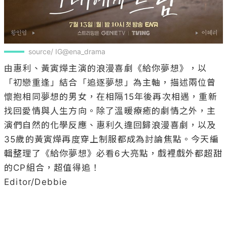
source/ IG@ena_drama
由惠利、黃寅燁主演的浪漫喜劇《給你夢想》，以
「初戀重逢」結合「追逐夢想」為主軸，描述兩位曾
懷抱相同夢想的男女，在相隔15年後再次相遇，重新
找回愛情與人生方向。除了溫暖療癒的劇情之外，主
演們自然的化學反應、惠利久違回歸浪漫喜劇，以及
35歲的黃寅燁再度穿上制服都成為討論焦點。今天編
輯整理了《給你夢想》必看6大亮點，戲裡戲外都超甜
的CP組合，超值得追！

Editor/Debbie
