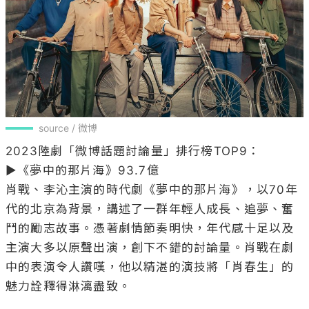
source / 微博
2023陸劇「微博話題討論量」排行榜TOP9：

▶《夢中的那片海》93.7億

肖戰、李沁主演的時代劇《夢中的那片海》，以70年
代的北京為背景，講述了一群年輕人成長、追夢、奮
鬥的勵志故事。憑著劇情節奏明快，年代感十足以及
主演大多以原聲出演，創下不錯的討論量。肖戰在劇
中的表演令人讚嘆，他以精湛的演技將「肖春生」的
魅力詮釋得淋漓盡致。
