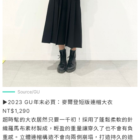
Source/GU
▶2023 GU年末必買：麥爾登短版連帽大衣 
NT$1,290

超時髦的大衣居然只要一千初！採用了蓬鬆柔軟的針
織羅馬布素材製成，輕盈的重量讓穿久了也不會有負
重感。立體連帽構造不會向兩側崩塌，打造持久的造