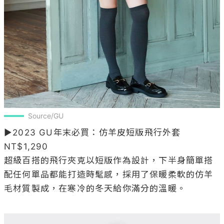
Source/GU
▶2023 GU年末必買：仿羊皮短版飛行外套 
NT$1,290

超級百搭的飛行夾克以短版作為設計，下半身簡單搭
配任何單品都能打造時髦感，採用了保暖柔軟的仿羊
毛材質製成，在寒冷的冬天給你滿分的溫暖。
