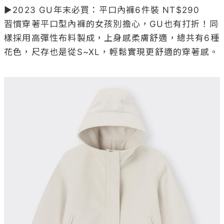
▶2023 GU年末必買：平口內褲6件裝 NT$290

習慣穿著平口型內褲的女孩別擔心，GU也有打折！同
樣採用高彈性布料製成，上身感柔膚舒適，總共有6種
花色，尺存也是從S~XL，輕鬆實現更舒適的穿著感。
