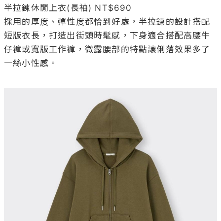
半拉鍊休閒上衣(長袖) NT$690

採用的厚度、彈性度都恰到好處，半拉鍊的設計搭配
短版衣長，打造出街頭時髦感，下身適合搭配高腰牛
仔褲或寬版工作褲，微露腰部的特點讓俐落效果多了
一絲小性感。
