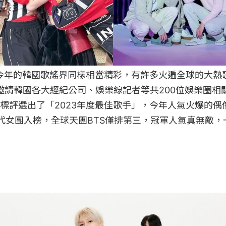
，今年的韓國歌謠界同樣相當精彩，有許多火遍全球的大熱
s24邀請韓國各大經紀公司、娛樂線記者等共200位娛樂圈
標評選出了「2023年度最佳歌手」，今年人氣火爆的偶
代女團入榜，全球天團BTS僅排第三，冠軍人氣真無敵，