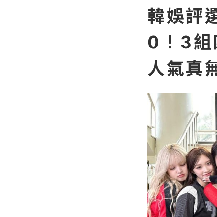
韓娛評選
0！3
人氣真