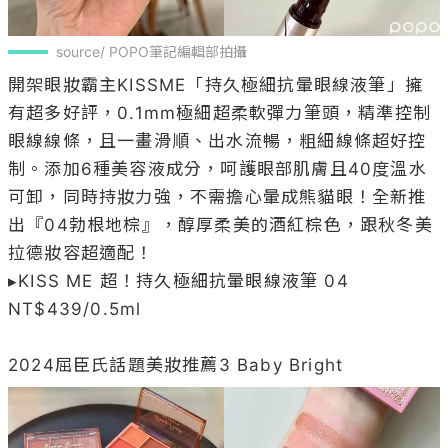
source/ POPO筆記編輯部拍攝
開架眼妝霸主KISSME「持久極細抗暈眼線液筆」擁
有超多好評，0.1mm極細超柔軟彈力筆頭，精準控制
眼線線條，且一畫滑順、出水流暢，粗細線條超好控
制。添加6種美容液成分，呵護眼部肌膚且40度溫水
可卸，同時持妝力強，不需擔心暈成熊貓眼！全新推
出『04勃根地棕』，醇厚柔美的酒紅棕色，跟秋冬美
拉德妝容超適配！

▸KISS ME 超！持久極細抗暈眼線液筆 04 
NT$439/0.5ml
