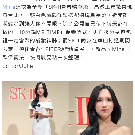
Mina
這次為全新「SK-II青春精華液」晶透上市驚喜現
身台北，一襲白色露肩洋裝搭配招牌黑長髮，近距離
狀態好到讓人移不開眼。除了公開自己私下每天都在
做的「10分鐘ME TIME」保養儀式，更直接分享包包
裡一定會帶的補妝神器；而SK-II同步在華山打造期間
限定「鎖住青春² PITERA™體驗展」，新品、Mina同
款保養法、快閃展亮點一次整理！

Editor/Julie
