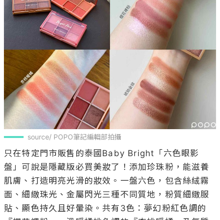
source/ POPO筆記編輯部拍攝
只在特定門市販售的泰國Baby Bright「六色眼影
盤」可說是隱藏版必買美妝了！添加珍珠粉，能滋養
肌膚、打造明亮光滑的妝效。一盤六色，包含絲絨霧
面、細緻珠光、金屬閃光三種不同質地，粉質細緻服
貼、顯色持久且好暈染。共有3色：夢幻粉紅色調的