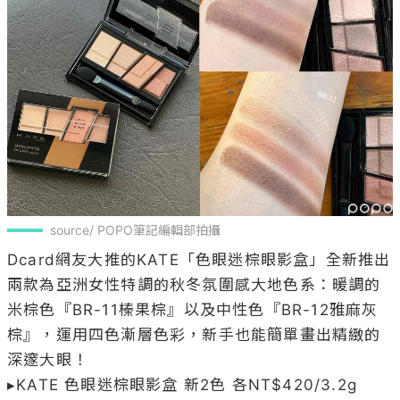
source/ POPO筆記編輯部拍攝
Dcard網友大推的KATE「色眼迷棕眼影盒」全新推出
兩款為亞洲女性特調的秋冬氛圍感大地色系：暖調的
米棕色『BR-11榛果棕』以及中性色『BR-12雅麻灰
棕』，運用四色漸層色彩，新手也能簡單畫出精緻的
深邃大眼！

▸KATE 色眼迷棕眼影盒 新2色 各NT$420/3.2g