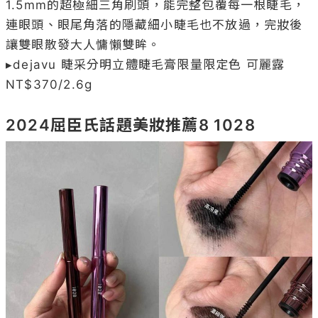
1.5mm的超極細三角刷頭，能完整包覆每一根睫毛，
連眼頭、眼尾角落的隱藏細小睫毛也不放過，完妝後
讓雙眼散發大人慵懶雙眸。

▸dejavu 睫采分明立體睫毛膏限量限定色 可麗露 
NT$370/2.6g

2024屈臣氏話題美妝推薦8 1028