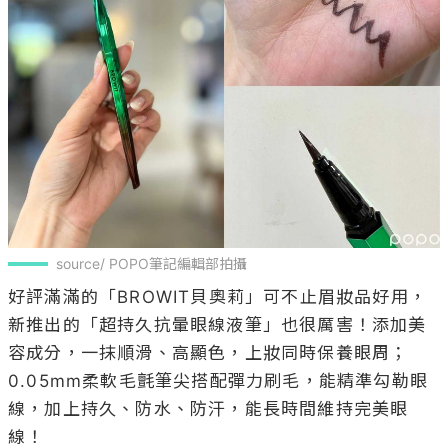
source/ POPO筆記編輯部拍攝
好評滿滿的「BROWIT貝奧莉」可不止眉妝品好用，
新推出的「超持久抗暈眼線液筆」也很厲害！添加美
容成分，一抹順滑、高顯色，上妝同時保養眼周；
0.05mm柔軟毛氈筆尖搭配彈力刷毛，能精準勾勒眼
線，加上持久、防水、防汗，能長時間維持完美眼
線！
