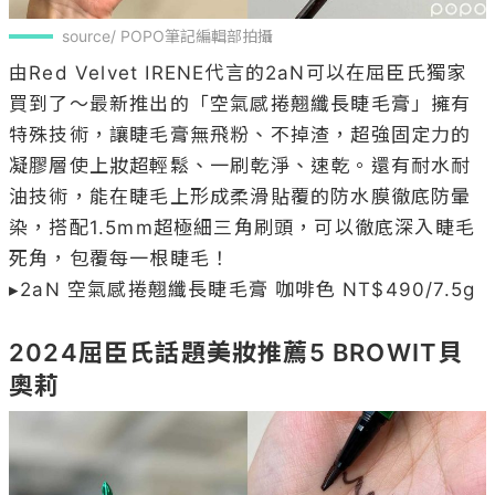
source/ POPO筆記編輯部拍攝
由Red Velvet IRENE代言的2aN可以在屈臣氏獨家
買到了～最新推出的「空氣感捲翹纖長睫毛膏」擁有
特殊技術，讓睫毛膏無飛粉、不掉渣，超強固定力的
凝膠層使上妝超輕鬆、一刷乾淨、速乾。還有耐水耐
油技術，能在睫毛上形成柔滑貼覆的防水膜徹底防暈
染，搭配1.5mm超極細三角刷頭，可以徹底深入睫毛
死角，包覆每一根睫毛！

▸2aN 空氣感捲翹纖長睫毛膏 咖啡色 NT$490/7.5g

2024屈臣氏話題美妝推薦5 BROWIT貝
奧莉 