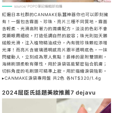
source/ POPO筆記編輯部拍攝
紅遍日本社群的CANMAKE臥蠶神器你也可以即刻擁
有！一盤包含霧面、珍珠、亮片三種不同質地，霧面
含輕柔、光滑高附著力的潤膚配方，淡淡的色彩不會
突顯眼周細紋，打造低調自然的妝容；珠光則如天鵝
絨般光滑，注入植物精油成分，內有微珍珠顆粒添增
光澤！而亮片含玻璃透明感亮片跟半透明底色，一抹
閃耀動人，立刻成為眾人焦點！最棒的是附雙頭刷，
海綿刷頭柔軟有彈性，用於淚袋區能緊密貼合肌膚；
切斜角度的毛刷頭可精準上妝，用於描繪淚袋陰影。

▸CANMAKE淚袋專用盤 共2色 各NT$320/1.4g

2024屈臣氏話題美妝推薦7 dejavu