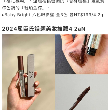
『櫻花裸粉』、溫暖橘桃色調的『杏桃暖橘』及氣質
棕色調的『琥珀金棕』。

▸Baby Bright 六色眼影盤 全3色 各NT$199/4.2g

2024屈臣氏話題美妝推薦4 2aN