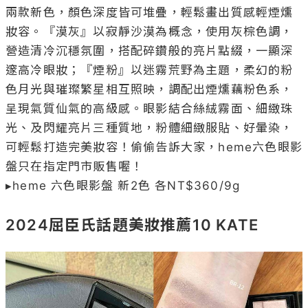
兩款新色，顏色深度皆可堆疊，輕鬆畫出質感輕煙燻
妝容。『漠灰』以寂靜沙漠為概念，使用灰棕色調，
營造清冷沉穩氛圍，搭配碎鑽般的亮片點綴，一顯深
邃高冷眼妝；『煙粉』以迷霧荒野為主題，柔幻的粉
色月光與璀璨繁星相互照映，調配出煙燻藕粉色系，
呈現氣質仙氣的高級感。眼影結合絲絨霧面、細緻珠
光、及閃耀亮片三種質地，粉體細緻服貼、好暈染，
可輕鬆打造完美妝容！偷偷告訴大家，heme六色眼影
盤只在指定門市販售喔！

▸heme 六色眼影盤 新2色 各NT$360/9g

2024屈臣氏話題美妝推薦10 KATE