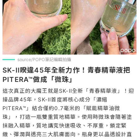
source/POPO筆記編輯拍攝
SK-II睽違45年全新力作！青春精華液把
PITERA™做成「微珠」
這次真正的大魔王就是SK-II全新「青春精華液」！迎
接品牌45年，SK-II首度將核心成分「濃縮
PITERA™」結合僅約0.7毫米的「賦能精華油微
珠」，打造一瓶雙重質地精華。使用時微珠會隨著塗
抹融入精華，質地講究快速吸收、不厚重，鎖定緊
緻、彈潤與透亮三大肌膚面向。瓶身更以晶透設計直