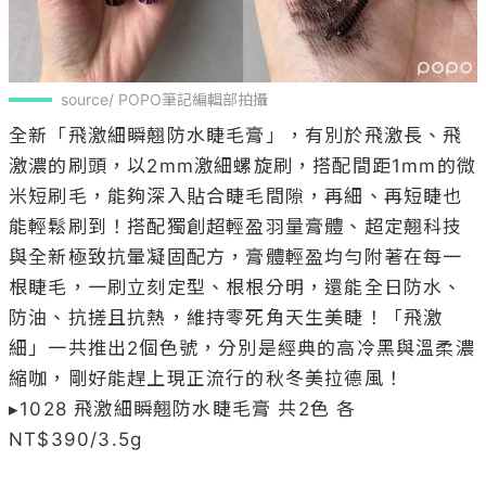
source/ POPO筆記編輯部拍攝
全新「飛激細瞬翹防水睫毛膏」，有別於飛激長、飛
激濃的刷頭，以2mm激細螺旋刷，搭配間距1mm的微
米短刷毛，能夠深入貼合睫毛間隙，再細、再短睫也
能輕鬆刷到！搭配獨創超輕盈羽量膏體、超定翹科技
與全新極致抗暈凝固配方，膏體輕盈均勻附著在每一
根睫毛，一刷立刻定型、根根分明，還能全日防水、
防油、抗搓且抗熱，維持零死角天生美睫！「飛激
細」一共推出2個色號，分別是經典的高冷黑與溫柔濃
縮咖，剛好能趕上現正流行的秋冬美拉德風！

▸1028 飛激細瞬翹防水睫毛膏 共2色 各
NT$390/3.5g
