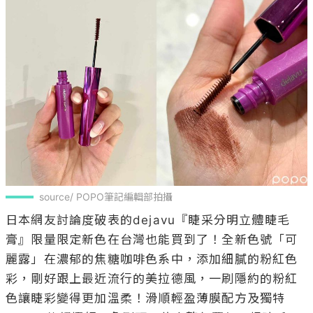
source/ POPO筆記編輯部拍攝
日本網友討論度破表的dejavu『睫采分明立體睫毛
膏』限量限定新色在台灣也能買到了！全新色號「可
麗露」在濃郁的焦糖咖啡色系中，添加細膩的粉紅色
彩，剛好跟上最近流行的美拉德風，一刷隱約的粉紅
色讓睫彩變得更加溫柔！滑順輕盈薄膜配方及獨特