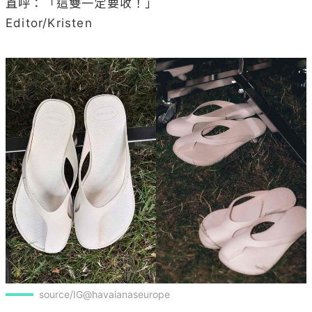
直呼：「這雙一定要收！」

Editor/Kristen

source/IG@havaianaseurope