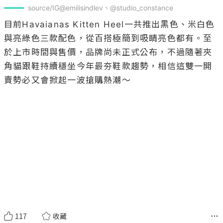
source/IG@emilisindlev、@studio_constance
目前Havaianas Kitten Heel一共推出黑色、米白色
與亮綠色三款配色，從百搭極簡到吸睛亮色都有。至
於上市時間與售價，品牌尚未正式公布，不過隨著夾
角貓跟鞋持續穩坐今年最夯鞋款趨勢，相信這雙一開
賣勢必又會掀起一波搶購熱潮～

117
收藏