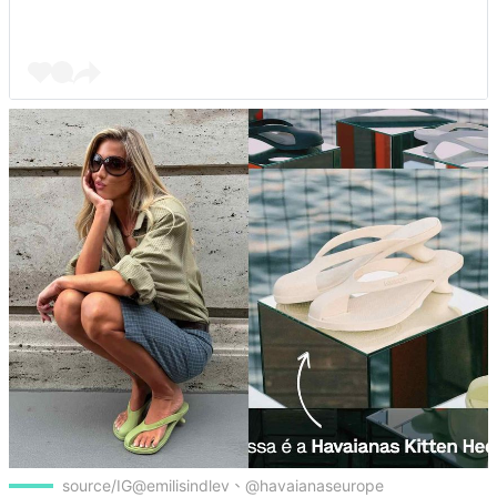
source/IG@emilisindlev、@havaianaseurope