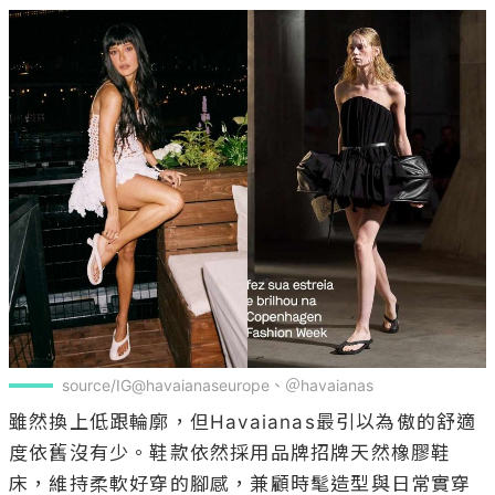
source/IG@havaianaseurope、＠havaianas
雖然換上低跟輪廓，但Havaianas最引以為傲的舒適
度依舊沒有少。鞋款依然採用品牌招牌天然橡膠鞋
床，維持柔軟好穿的腳感，兼顧時髦造型與日常實穿