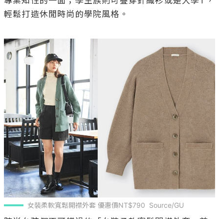
專業知性的一面；學生族則可疊穿針織衫或是大學T，
輕鬆打造休閒時尚的學院風格。

女裝柔軟寬鬆開襟外套 優惠價NT$790  Source/GU