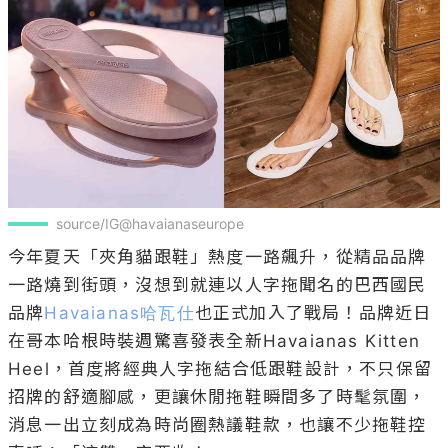
source/IG@havaianaseurope
今年夏天「夾角貓跟鞋」熱度一路飆升，從精品品牌
一路燒到街頭，沒想到就連以人字拖聞名的巴西國民
品牌
Havaianas哈瓦仕
也正式加入了戰局！品牌近日
在哥本哈根時裝週驚喜發表全新Havaianas Kitten 
Heel，首度將經典人字拖結合低跟鞋設計，不只保留
招牌的舒適腳感，更讓休閒拖鞋瞬間多了時髦氛圍，
消息一出立刻成為時尚圈熱議鞋款，也讓不少拖鞋控