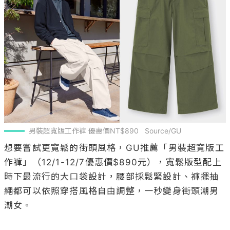
男裝超寬版工作褲 優惠價NT$890   Source/GU
想要嘗試更寬鬆的街頭風格，GU推薦「男裝超寬版工
作褲」（12/1-12/7優惠價$890元），寬鬆版型配上
時下最流行的大口袋設計，腰部採鬆緊設計、褲擺抽
繩都可以依照穿搭風格自由調整，一秒變身街頭潮男
潮女。
