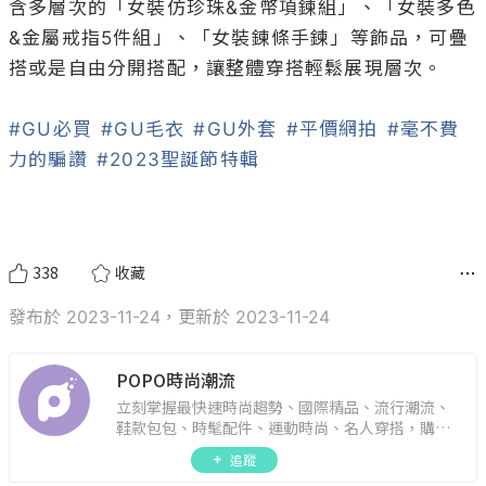
含多層次的「女裝仿珍珠&金幣項鍊組」、「女裝多色
&金屬戒指5件組」、「女裝鍊條手鍊」等飾品，可疊
搭或是自由分開搭配，讓整體穿搭輕鬆展現層次。

#GU必買
#GU毛衣
#GU外套
#平價網拍
#毫不費
力的騙讚
#2023聖誕節特輯
338
收藏
發布於 2023-11-24，更新於 2023-11-24
POPO時尚潮流
立刻掌握最快速時尚趨勢、國際精品、流行潮流、
鞋款包包、時髦配件、運動時尚、名人穿搭，購物
指南。
追蹤