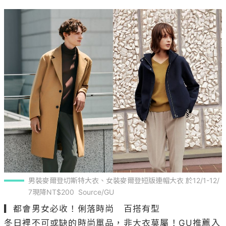
男裝麥爾登切斯特大衣、女裝麥爾登短版連帽大衣 於12/1-12/
7現降NT$200  Source/GU  
▎都會男女必收！俐落時尚　百搭有型

冬日裡不可或缺的時尚單品，非大衣莫屬！GU推薦入