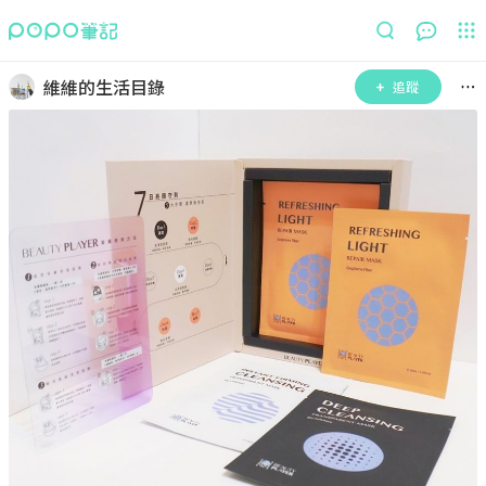
維維的生活目錄
追蹤