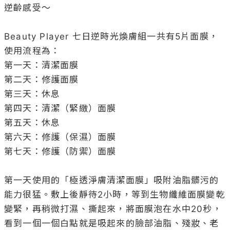
逆齡感受～

Beauty Player 七日逆時光煥膚組一共有5片面膜，
使用流程為：

第一天：清潔面膜

第二天：修護面膜

第三天：休息

第四天：清潔（緊緻）面膜

第五天：休息

第六天：修護（保濕）面膜

第七天：修護（防禦）面膜

第一天使用的「極透淨膚清潔面膜」吸附油脂髒污的
能力很猛。敷上後靜待2小時，等到生物纖維面膜變乾
變緊，再稍微打濕、撕起來，將面膜泡在水中20秒，
看到一個一個白點就是吸起來的臉部油脂、殘妝、老