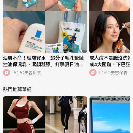
油肌本命！理膚寶水「超分子毛孔緊緻
成人痘不是臉沒洗乾
控油保濕乳、潔顏凝膠」打擊夏日油痘
成4大關鍵，下巴狂
危機，跨界聯名《小小兵與大怪獸》超
中，SISLEY植物
POPO美容保養
POPO美容保養
萌周邊快來收藏！
次搞定痘肌！
熱門推薦筆記