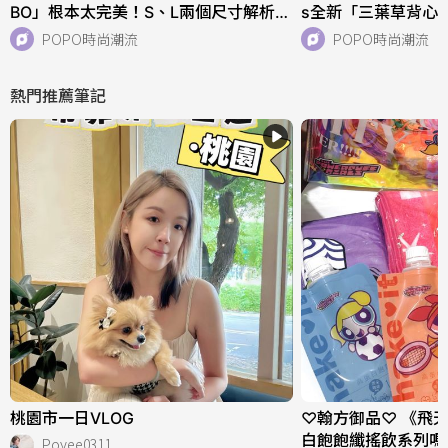
BO」根本太完美！S、L兩個尺寸解析！
s全新「三葉草背心
快衝店上試揹！
天穿！直接當日常穿
POPO時尚潮流
POPO時尚潮流
熱門推薦筆記
桃園市一日VLOG
♡翰方御品♡ 《飛
白飽飽纖搖飲系列嗎
Poyee0311