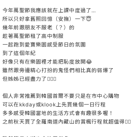
今年萬聖節我應該就在上課中度過了…

所以只好拿舊照回憶（安撫）一下😇

幾年前跟朋友不服老（？）的

趁著萬聖節租了高中制服

一起跑到愛寶樂園感受節日的氛圍

到了這個年紀

好像只有在樂園裡才能把恥度放開😂

雖然跟旁邊精心打扮的鬼怪們相比真的弱爆了

但姊姊已經盡力了🤷🏻‍♀️

個人非常推薦到韓國首爾不要只是在市中心購物

可以在kkday或klook上先買幾個一日行程

多多感受韓國當地的生活方式會有趣很多喔！

之前秋天買了全羅南道內藏山的賞楓行程就超值得👍🏻
