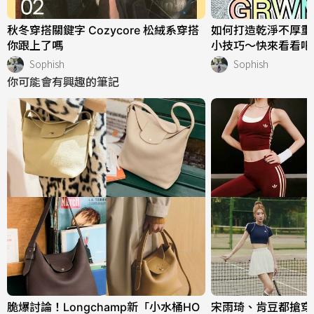
秋冬穿搭關鍵字 Cozycore 松絨系穿搭
如何打造乾淨不厚重
你跟上了嗎
小技巧～快來看看吧
Sophish
Sophish
你可能會有興趣的筆記
脆爆討論！Longchamp新「小水桶HO
宋雨琦、肯豆都搶穿！adi