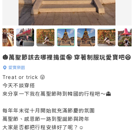
🎃萬聖節該去哪裡搗蛋🤪 穿著制服玩愛寶吧😆
愛寶樂園
Treat or trick 😜

今天不談穿搭

來分享一下我在萬聖節時到韓國的行程吧～👻

每年年末從十月開始就充滿節慶的氛圍

萬聖節、感恩節一路到聖誕節與跨年

大家是否都把行程安排好了呢？☺️
