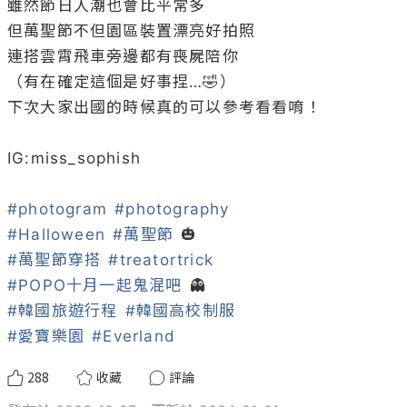
雖然節日人潮也會比平常多

但萬聖節不但園區裝置漂亮好拍照

連搭雲霄飛車旁邊都有喪屍陪你

（有在確定這個是好事捏…🤣）

下次大家出國的時候真的可以參考看看唷！

IG:miss_sophish

#photogram
#photography
#Halloween
#萬聖節
#萬聖節穿搭
#treatortrick
#POPO十月一起鬼混吧
#韓國旅遊行程
#韓國高校制服
#愛寶樂園
#Everland
288
收藏
評論