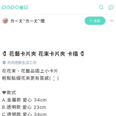
ㄌㄧㄤˋㄌㄧㄤˋ燈
追蹤
🧷 花藝卡片夾 花束卡片夾 卡插 🧷
亮亮燈飾生活工坊
在花束、花藝品插上小卡片

輕鬆點綴花束更有質感( ¨̮ )

🧡款式

A.金屬款 愛心 34cm

B.透明款 愛心 23cm

C.透明款 愛心 34cm
