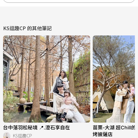
KS逗趣CP
的其他筆記
台中落羽松秘境 📍.澄石享自在
苗栗-大湖 超Chil
烤披薩店
KS逗趣CP