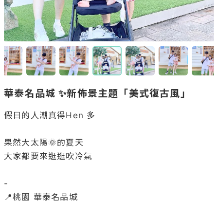
華泰名品城 ✨新佈景主題「美式復古風」
假日的人潮真得Hen 多

果然大太陽🌞的夏天

大家都要來逛逛吹冷氣

-

📍桃園 華泰名品城
