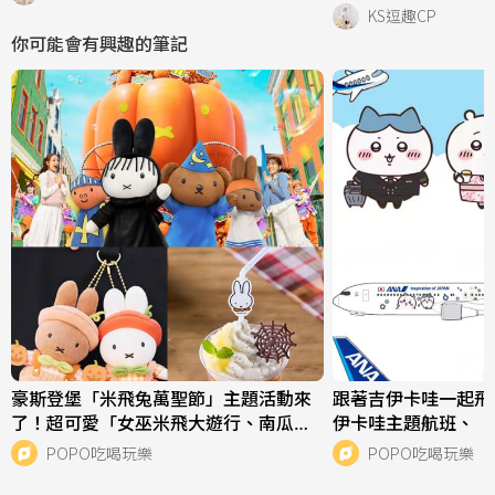
KS逗趣CP
你可能會有興趣的筆記
豪斯登堡「米飛兔萬聖節」主題活動來
跟著吉伊卡哇一起飛
了！超可愛「女巫米飛大遊行、南瓜梅
伊卡哇主題航班、「
蘭妮吊飾」必衝亮點一次看！
機上用品」必搭亮點
POPO吃喝玩樂
POPO吃喝玩樂