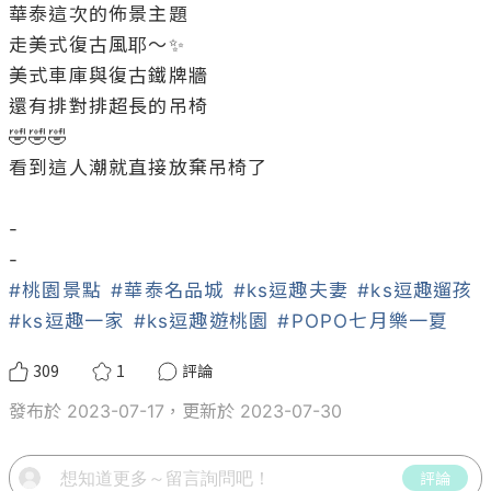
華泰這次的佈景主題

走美式復古風耶～✨

美式車庫與復古鐵牌牆

還有排對排超長的吊椅

🤣🤣🤣

看到這人潮就直接放棄吊椅了

-

#桃園景點
#華泰名品城
#ks逗趣夫妻
#ks逗趣遛孩
#ks逗趣一家
#ks逗趣遊桃園
#POPO七月樂一夏
309
1
評論
發布於 2023-07-17，更新於 2023-07-30
評論