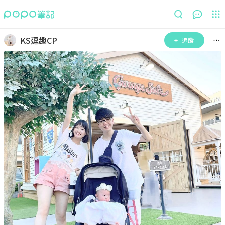
KS逗趣CP
追蹤