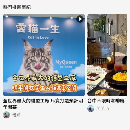
熱門推薦筆記
全世界最大的貓型工廠 斥資打造預計明
台中不限時咖啡廳｜
年開幕
芙芙151
偌涵