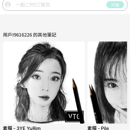
評論
用戶I9616226
的其他筆記
素描 - 3YE YuRim
素描 - Pile