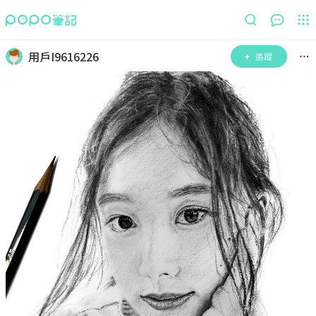
用戶I9616226
追蹤