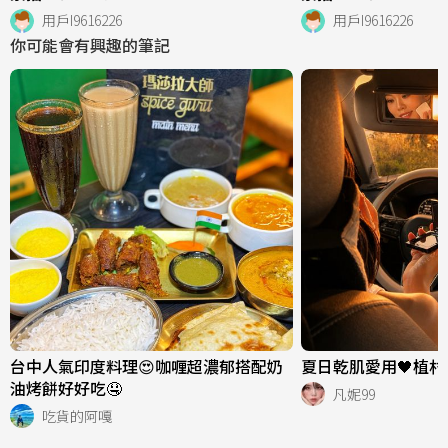
用戶I9616226
用戶I9616226
你可能會有興趣的筆記
台中人氣印度料理😍咖喱超濃郁搭配奶
夏日乾肌愛用🖤植
油烤餅好好吃🤤
凡妮99
吃貨的阿嘎