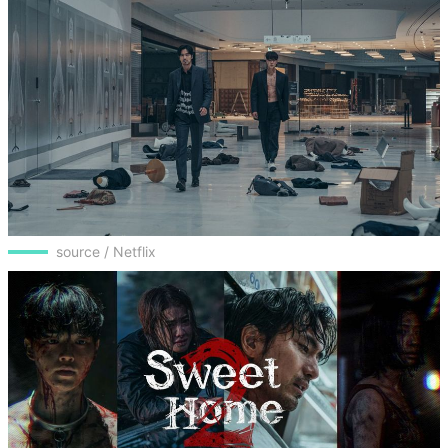
source / Netflix
source/ 擷取自YouTube@Netflix Asia
⭐2023 Netflix原創影集9：《Sweet Home2》宋
江、李陣郁、李施昤、高旻示、朴珪瑛
