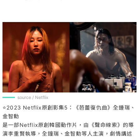
source / Netflix
⭐2023 Netflix原創影集5：《芭蕾復仇曲》全鍾瑞、
金智勳

是一部Netflix原創韓國動作片，由《聲命線索》的導
演李重賢執導，全鐘瑞、金智勳等人主演，劇情講述
前保鑣玉珠為摯友敏熙展開優美又殘酷的復仇，《芭
蕾復仇曲》具備符合當代潮流的帥氣動作場面與視覺
風格；影后全鍾瑞飾演的「玉珠」過去曾當過保鑣，
防身術、劍術、對槍枝與摩托車的掌握度都無懈可
擊。而她復仇的對象「崔」則由金志勳飾演，他將出
演外型帥氣、身材精實、腦袋聰明的頭號反派，該片