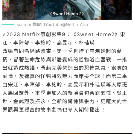
改編自同名網路漫畫，第一季創造了高潮迭起的劇
情，冒著生命危險與鄰居變成的怪物浴血奮戰，一推
出就造成熱議，憑藉完美營造出的恐怖氣氛、寫實的
劇情，及逼真的怪物特效魅力而席捲全球！而第二季
由宋江、李陣郁、李施昤、高旻示和朴珪瑛等人原班
人馬回歸外，本季更加入的新演員包含劉五性、吳正
世、金武烈及振永，全新的驚悚與張力，更龐大的世
界觀與更豐富的故事劇情也令人期待播出！
