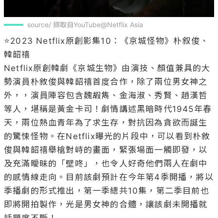
勢演員朴敘俊與韓韶禧首度合作，除了兩位男女神之
外，，演員陣容包含魏嘏雋、金海淑、秀賢、趙漢哲
等人，堪稱是黃金卡司！劇情講述黑暗時代1945年春
天，兩位熱血青年為了求生存，對抗因為貪欲而誕生
的驚悚怪物。在Netflix曝光的片段中，可以看到朴敘
俊與韓韶禧舉槍對峙的畫面，緊張場面一觸即發，以
及充滿曖昧的「壁咚」，也令人好奇他們兩人在劇中
的感情線走向。目前該劇預計在今年第4季開播，將以
季播劇的形式推出，第一季總共10集，第二季目前也
即將開拍製作，光是男女神的合體，讓該劇未開播就
話題度不斷！
