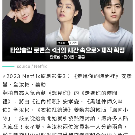
source / Netflix
⭐2023 Netflix原創影集3：《走進你的時間裡》安孝
燮、全汝彬、姜勳

翻拍自高人氣台劇《想見你》的《走進你的時間
裡》，將由《社內相親》安孝燮、《黑道律師文森
佐》全汝彬、《衣袖紅鑲邊》姜勳共組韓版「鳳南小
隊」，該劇從選角開始就引發熱烈討論，讓許多人陷
入瘋狂！安孝燮、全汝彬兩位演員將一人分飾兩角，
從最新釋出的劇照就能感受到安孝燮和全汝彬之間滿
滿的甜蜜感！三人在友情與愛情之間難以取捨的情
感，與穿越時空的戀愛讓人充滿高度期待，劇中也將
看到三人展現細膩到位的演技，此劇預計將在2023年
秋天播出。
