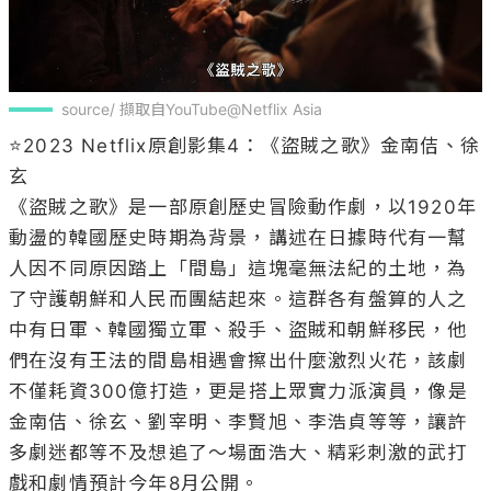
《盜賊之歌》是一部原創歷史冒險動作劇，以1920年
動盪的韓國歷史時期為背景，講述在日據時代有一幫
人因不同原因踏上「間島」這塊毫無法紀的土地，為
了守護朝鮮和人民而團結起來。這群各有盤算的人之
中有日軍、韓國獨立軍、殺手、盜賊和朝鮮移民，他
們在沒有王法的間島相遇會擦出什麼激烈火花，該劇
不僅耗資300億打造，更是搭上眾實力派演員，像是
金南佶、徐玄、劉宰明、李賢旭、李浩貞等等，讓許
多劇迷都等不及想追了～場面浩大、精彩刺激的武打
戲和劇情預計今年8月公開。
