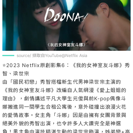
source/ 擷取自YouTube@Netflix Asia
⭐2023 Netflix原創影集6：《我的女神室友斗娜》秀
智、梁世宗

由「國民初戀」秀智搭檔新生代男神梁世宗主演的
《我的女神室友斗娜》改編自人氣網漫《愛上姐姐的
理由》，劇情講述平凡大學生元俊與前K-pop偶像斗
娜搬進同一間學生合租公寓後，意外碰撞出浪漫火花
的愛情故事。女主角「斗娜」因是由擁有女團背景與
絕美外貌的秀智出演，也令許多人大讚完全是神選
角！男主角由演技精湛生動的梁世宗飾演，姊弟戀+高
顏值陣容瞬間引起討論！該劇預計將在2023年秋天播
出，喜愛浪漫愛情劇的粉絲千萬不能錯過！
