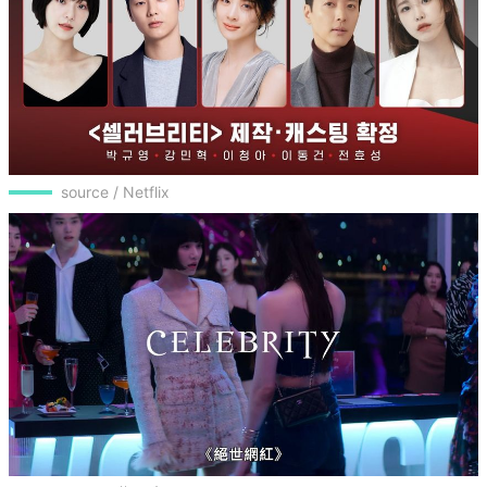
source / Netflix
source/ 擷取自YouTube@Netflix Asia
⭐2023 Netflix原創影集11：《絕世網紅》朴圭瑛、
姜敏赫、李清娥、李東健

由朴圭瑛、姜敏赫、李清娥、李東健等人主演的原創
影集《絕世網紅》，朴珪瑛飾演努力成為這個圈子的
一線網紅徐雅莉、姜敏赫飾演韓國美妝品牌大廠CEO