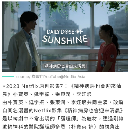
source/ 擷取自YouTube@Netflix Asia
⭐2023 Netflix原創影集7：《精神病房也會迎來清
晨》朴寶英、延宇振、張東潤、李姃垠

由朴寶英、延宇振、張東潤、李姃垠共同主演，改編
自同名漫畫的Netflix影集《精神病房也會迎來清晨》
是以韓劇中不常出現的「護理師」為題材，透過剛轉
進精神科的醫院護理師多恩（朴寶英 飾）的視角出
發，探索精神病房的世界及其中的各色人物。是一部
充滿人情味的感人戲劇。，劇情講述一名年輕護理師
投入精神照護的世界，探索其中各式各樣的故事，也
下定決心要為自己照顧的病患帶來一絲溫暖的曙光。
該劇也是朴寶英繼《某一天滅亡》之後出演的作品，
格外引人關注～優秀的編導群加上實力派演員陣容，