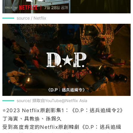
source/ 擷取自YouTube@Netflix Asia
⭐2023 Netflix原創影集1：《D.P：逃兵追緝令2》
丁海寅、具教焕、孫錫久

受到高度肯定的Netflix原創韓劇《D.P：逃兵追緝
令》，繼去年拿下百想和青龍兩大獎項的最佳作品獎
後，第二季將在7月28日回歸，本季除了原班人馬丁
海寅、具教煥、金成均、孫錫久都將回歸出演外，第
二季更加入《二十五，二十一》崔顯旭、《我是遺物
整理師》池珍熙、《三十九》金智賢等人也將參與演
出，新卡司也令人期待。以「逃兵追緝組」為故事背