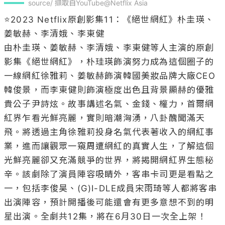
韓俊景，而李東健則飾演極度出色且背景顯赫的優雅
貴公子尹詩炫。故事講述名氣、金錢、權力，首爾網
紅界乍看光鮮亮麗，實則暗潮洶湧，八卦醜聞滿天
飛。將透過主角徐雅莉投身名氣代表著收入的網紅事
業，進而讓觀眾一窺周遭網紅的真實人生，了解這個
光鮮亮麗卻又充滿競爭的世界，將揭開網紅界生態秘
辛。該劇除了演員陣容吸睛外，客串卡司更是看點之
一，包括李俊昊、(G)I-DLE成員宋雨琦等人都將客串
出演陣容，預計開播後可能還會有更多意想不到的明
星出演。全劇共12集，將在6月30日一次全上架！

348
收藏
發布於 2023-06-23，更新於 2023-12-14
#
2023韓劇
#
Netflix
#
Netflix原創影集
#
Netflix影集
#
Netflix韓劇