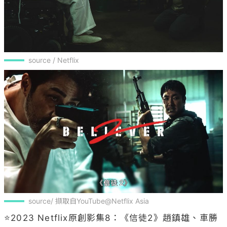
source/ 擷取自YouTube@Netflix Asia
⭐2023 Netflix原創影集8：《信徒2》趙鎮雄、車勝
元、韓孝周

集結眾多實力派演員的犯罪動作電影《信徒》， 時隔
4年即將再次推出續作《信徒2》，第二集也將延續第
一集劇情走向，描述在龍山站血戰結束後，趙元浩
（趙震雄 飾）仍持續追查李先生的組織，以及消失的
徐永樂，他和再度現身的布萊恩（車勝元 飾）與新角