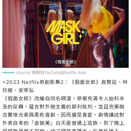
source/ 擷取自YouTube@Netflix Asia
⭐2023 Netflix原創影集2：《假面女郎》高賢廷、林
珍娜、安宰弘

《假面女郎》改編自同名網漫，原著充滿令人始料未
及的反轉，蘊含對外貌主義的犀利批判，並且完美融
合驚悚元素與黑色喜劇，因而廣受喜愛。劇情講述對
外表自卑的「金貌美」白天是普通上班族，到了晚上
卻用面具遮去容貌，成了網路直播主。在意外捲入一
起事件後，她的生活出現驚人的轉折。不同時期的
「金貌美」分別由高賢廷和林珍娜飾演，安宰弘則演
出暗戀金貌美的同事朱伍南，劇情開展頗具新意、故
事情節預計也會很出乎意料！
