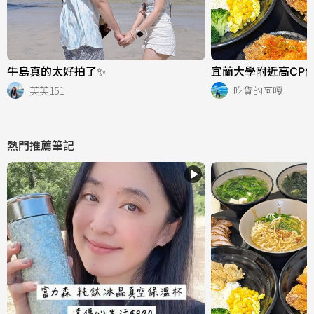
牛島真的太好拍了✨
宜蘭大學附近高CP值
芙芙151
吃貨的阿嘎
熱門推薦筆記