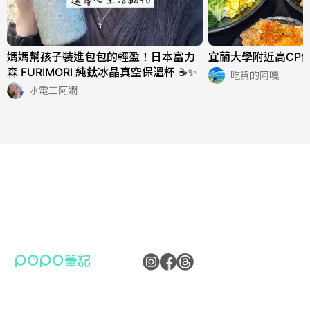
媽媽幫孩子裝進包包的輕盈！日本富力
宜蘭大學附近高CP值
森 FURIMORI 純鈦冰晶真空保溫杯 ☕✨
吃貨的阿嘎
水電工阿嫻
公司：卜卜文化傳媒股份有限公司
隱私權保護政策
統編：90476060
資訊內容管理規範
地址：臺北市內湖區瑞光路70號5樓