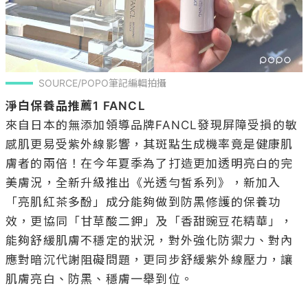
SOURCE/POPO筆記編輯拍攝
淨白保養品推薦1 FANCL
來自日本的無添加領導品牌FANCL發現屏障受損的敏
感肌更易受紫外線影響，其斑點生成機率竟是健康肌
膚者的兩倍！在今年夏季為了打造更加透明亮白的完
美膚況，全新升級推出《光透勻皙系列》，新加入
「亮肌紅茶多酚」成分能夠做到防黑修護的保養功
效，更協同「甘草酸二鉀」及「香甜豌豆花精華」，
能夠舒緩肌膚不穩定的狀況，對外強化防禦力、對內
應對暗沉代謝阻礙問題，更同步舒緩紫外線壓力，讓
肌膚亮白、防黑、穩膚一舉到位。
