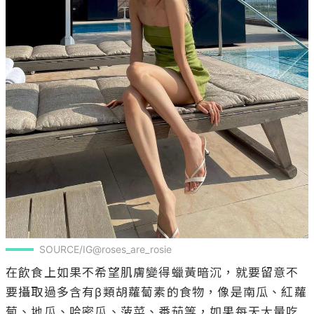
SOURCE/IG@roses_are_rosie
在飲食上如果不希望肌膚變得蠟黃暗沉，就要留意不
要攝取過多含有β類胡蘿蔔素的食物，像是南瓜、紅蘿
蔔、地瓜、哈密瓜、菠菜、番茄等，如果每天大量吃