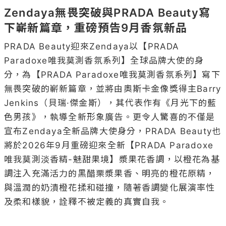
Zendaya無畏突破與PRADA Beauty寫
下嶄新篇章，重磅預告9月香氛新品
PRADA Beauty迎來Zendaya以【PRADA 
Paradoxe唯我莫測香氛系列】全球品牌大使的身
分，為【PRADA Paradoxe唯我莫測香氛系列】寫下
無畏突破的嶄新篇章，並將由奧斯卡金像獎得主Barry 
Jenkins（貝瑞·傑金斯），其代表作有《月光下的藍
色男孩》，執導全新形象廣告。更令人驚喜的不僅是
宣布Zendaya全新品牌大使身分，PRADA Beauty也
將於2026年9月重磅迎來全新【PRADA Paradoxe
唯我莫測淡香精-魅甜果境】漿果花香調，以橙花為基
調注入充滿活力的黑醋栗漿果香、明亮的橙花原精，
與溫潤的奶漬橙花揉和碰撞，隨著香調變化展演率性
及柔和樣貌，詮釋不被定義的真實自我。
