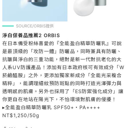
SOURCE/ORBIS提供
淨白保養品推薦2 ORBIS
在日本備受粉絲喜愛的『全能盈白精華防曬乳』可說
是最頂級的「攻防一體」防曬品，同時兼具有防曬、
抗皺與淨白的三重功能，絕對是新一代對抗老化的大
人系UV防護產品！添加有日本政府核可有效成分「W
菸鹼醯胺」之外，更添加獨家新成分「全能光采複合
精粹」，能調理細紋預防斑點的同時打造光澤彈力與
透明感的肌膚。另外也採用了「ES防禦強化成分」讓
你更自在地站在陽光下，不怕環境對肌膚的侵擾！

▸全能盈白精華防曬乳 SPF50+・PA++++ 
NT$1,250/50g