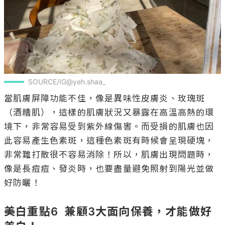
SOURCE/IG@yeh.shaa_
當肌膚屏障功能不佳，像是異味性皮膚炎、玫瑰斑
（酒糟肌），這樣的肌膚狀況又暴露在高溫高熱的環
境下，非常容易受到紫外線傷害。而受損的肌膚也因
此容易產生色素斑，這種色素斑有時候會呈現硬塊，
非常難打散很不容易消除！所以，肌膚出現問題時，
像是長痘痘、發炎時，也要盡量避免照射到陽光並做
好防曬！

美白重點6  兼顧3大面向保養，才能做好