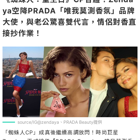
ya空降PRADA「唯我莫測香氛」品牌
大使，與老公驚喜雙代言，情侶對香直
接抄作業！
source/IG@zendaya、PRADA Beauty提供
「蜘蛛人CP」成真後繼續高調放閃！時尚巨星