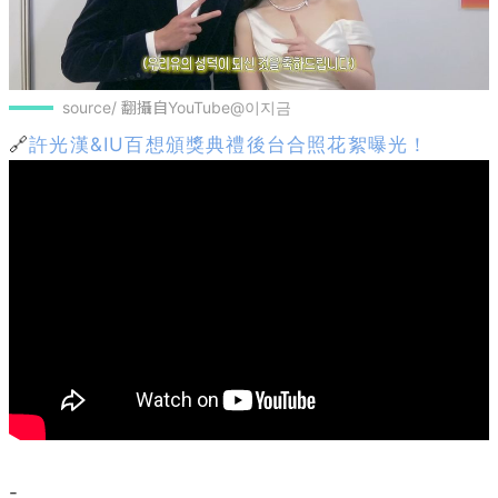
source/ 翻攝自YouTube@이지금
🔗
許光漢&IU百想頒獎典禮後台合照花絮曝光！
-
