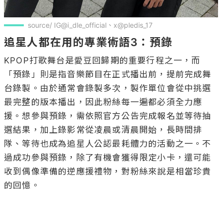
source/ IG@i_dle_official、x@pledis_17
追星人都在用的專業術語3：預錄
KPOP打歌舞台是愛豆回歸期的重要行程之一，而
「預錄」則是指音樂節目在正式播出前，提前完成舞
台錄製。由於通常會錄製多次，製作單位會從中挑選
最完整的版本播出，因此粉絲每一遍都必須全力應
援。想參與預錄，需依照官方公告完成報名並等待抽
選結果，加上錄影常從凌晨或清晨開始，長時間排
隊、等待也成為追星人公認最耗體力的活動之一。不
過成功參與預錄，除了有機會獲得限定小卡，還可能
收到偶像準備的逆應援禮物，對粉絲來說是相當珍貴
的回憶。
