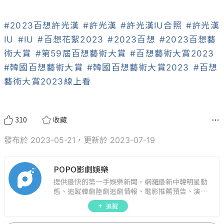
#2023百想許光漢
#許光漢
#許光漢IU合照
#許光漢
IU
#IU
#百想花絮2023
#2023百想
#2023百想藝
術大賞
#第59屆百想藝術大賞
#百想藝術大賞2023
#韓國百想藝術大賞
#韓國百想藝術大賞2023
#百想
藝術大賞2023線上看
310
收藏
發布於 2023-05-21，更新於 2023-07-19
POPO影劇娛樂
提供最快的第一手娛樂新聞，網羅最新中韓明星動
態、追蹤韓劇陸劇追劇情報、電影推薦預告、演藝
圈話題，演唱會見面會最新資訊，讓你追星零時
追蹤
差！