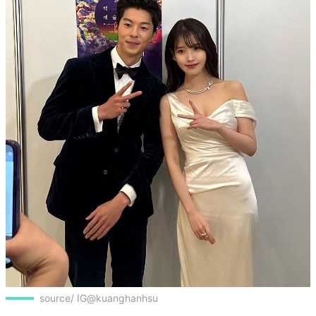
source/ IG@kuanghanhsu