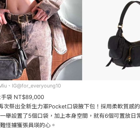
 Miu、IG@for_everyoung10
et手袋 NT$89,000

iu再次祭出全新生力軍Pocket口袋腋下包！採用柔軟質感的
一舉設置了5個口袋，加上本身空間，就有6個可置放日
難怪擄獲張員瑛的心。
