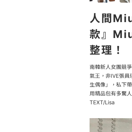
人間Mi
款』Mi
整理！
南韓新人女團競爭
氣王，非IVE張
生偶像」，私下帶貨
用精品包有多驚人
TEXT/Lisa
