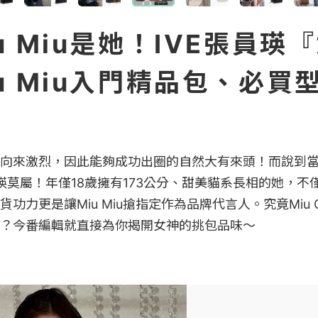
u Miu是她！IVE張員瑛
u Miu入門精品包、必買
向來激烈，因此能夠成功出圈的自然大有來頭！而說到
員瑛莫屬！年僅18歲擁有173公分、甜美貓系長相的她，
功力更是讓Miu Miu搶指定作為品牌代言人。究竟Miu G
？今番編輯就直接為你揭開女神的挑包品味～
