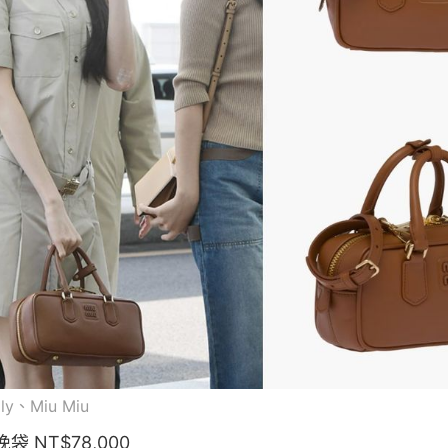
ily、Miu Miu
袋 NT$78,000
