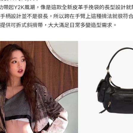
謂是成功帶起Y2K風潮，像是這款全新皮革手挽袋的長型設計
手柄設計並不是很長，所以跨在手臂上這種揹法就很符
提供可拆式斜揹帶，大大滿足日常多變造型需求。
