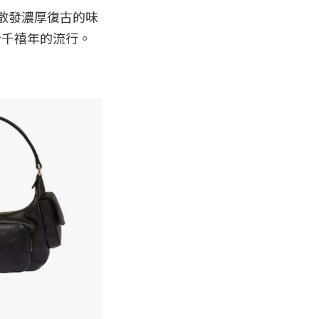
就散發濃厚復古的味
合千禧年的流行。