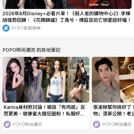
2026年8月Disney+必看片單！《殺人者的購物中心2》李棟
旭強勢回歸，《花開錦繡》丁禹兮、傅庭芸逃亡戀愛超好嗑！
POPO影劇娛樂
POPO時尚潮流
的其他筆記
Karina身材掀討論！被說「有肉感」反
張凌赫幫你挑好了
而更美、健康蜜大腿狂圈粉！私服好身
物」清單公開！老公同
材穿搭學起來！
核桃們必收！
POPO時尚潮流
POPO時尚潮流