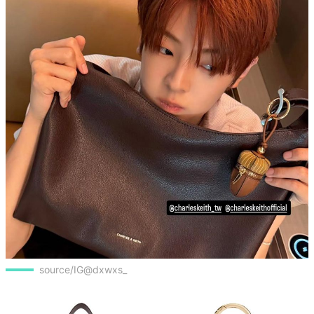
source/IG@dxwxs_