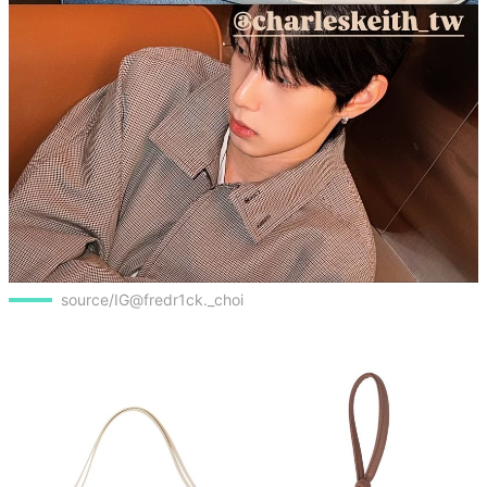
source/IG@fredr1ck._choi