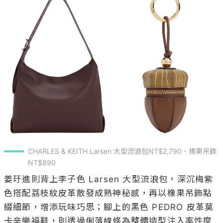
CHARLES & KEITH Larsen 大型流浪包NT$2,790、橡果吊飾
NT$890
姜玗進則背上李子色 Larsen 大型流浪包，深沉梅紫
色搭配荔枝紋皮革散發成熟神秘感，再以橡果吊飾點
綴細節，增添玩味巧思；腳上的黑色 PEDRO 皮革莫
卡辛樂福鞋，則透過俐落線條為整體造型注入率性摩