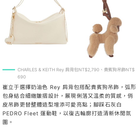
CHARLES & KEITH Rey 肩背包NT$2,790、貴賓狗吊飾NT$ 
690
崔立于選擇奶油色 Rey 肩背包搭配貴賓狗吊飾，弧形
包身結合細緻皺摺設計，展現俐落又溫柔的質感，俏
皮吊飾更替整體造型增添可愛亮點；腳踩石灰白 
PEDRO Fleet 運動鞋，以復古輪廓打造清新休閒氛
圍。
