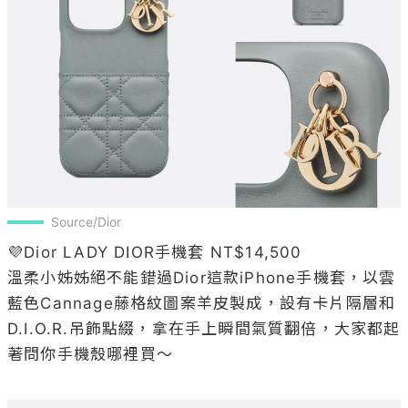
Source/Dior
💜Dior LADY DIOR手機套 NT$14,500

溫柔小姊姊絕不能錯過Dior這款iPhone手機套，以雲
藍色Cannage藤格紋圖案羊皮製成，設有卡片隔層和 
D.I.O.R.吊飾點綴，拿在手上瞬間氣質翻倍，大家都起
著問你手機殼哪裡買～
