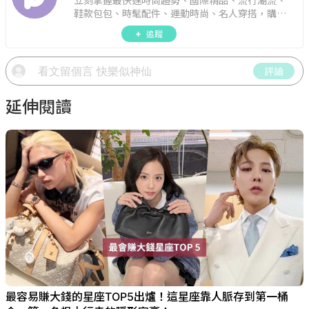
立刻掌握最快速時尚趨勢、國際精品、流行潮流、
鞋款包包、時髦配件、運動時尚、名人穿搭，購物
指南。
追蹤
評論
延伸閱讀
最容易賺大錢的星座TOP5出爐！這星座靠人脈存到第一桶