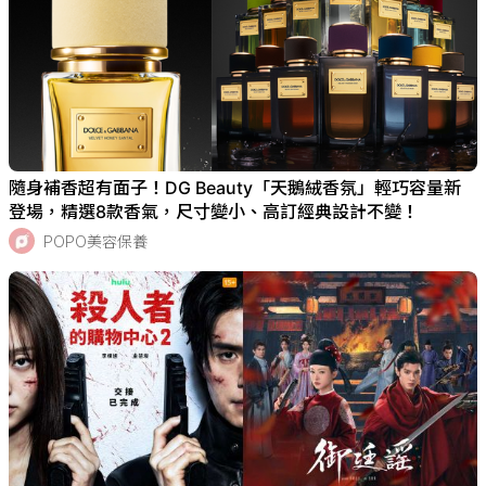
隨身補香超有面子！DG Beauty「天鵝絨香氛」輕巧容量新
登場，精選8款香氣，尺寸變小、高訂經典設計不變！
POPO美容保養