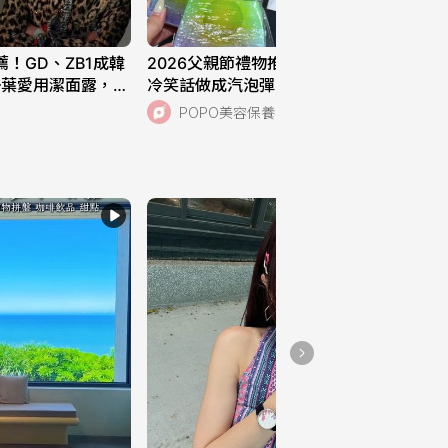
ᴍᴏᴛᴅ｜秋冬眼影盤分享
11
薦！GD、ZB1成韓
2026父親節禮物推薦！LUSH把爸爸
一葉愛用潔面露，新
冷笑話做成汽泡彈，檸檬沐浴露、煙燻
高回饋7%！
鬍鬚油帥到想全包！
POPO美容保養