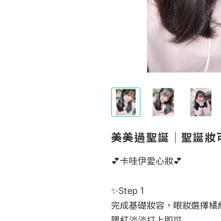
美美過聖誕｜聖誕妝
💕卡哇伊愛心妝💕

✨Step 1 

完成基礎妝容，眼妝選擇橘
腮紅淡淡打上即可
