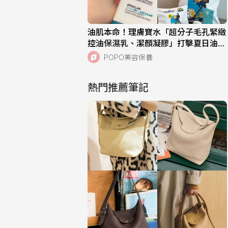
油肌本命！理膚寶水「超分子毛孔緊緻
控油保濕乳、潔顏凝膠」打擊夏日油痘
危機，跨界聯名《小小兵與大怪獸》超
POPO美容保養
萌周邊快來收藏！
熱門推薦筆記