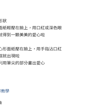
狀

的面紙輕壓在臉上，用口紅或深色眼
就得到一顆美美的愛心啦



愛心形面紙壓在臉上，用手指沾口紅
就出現啦

利用筆尖的部分畫出愛心

容教學
論