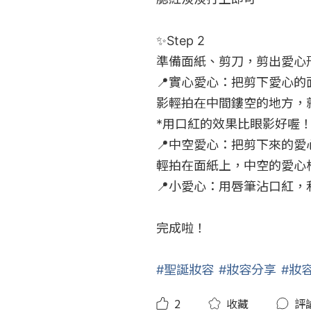
✨Step 2 

準備面紙、剪刀，剪出愛心形
📍實心愛心：把剪下愛心
影輕拍在中間鏤空的地方，
*用口紅的效果比眼影好喔！
📍中空愛心：把剪下來的
輕拍在面紙上，中空的愛心框
📍小愛心：用唇筆沾口紅，
完成啦！

#聖誕妝容
#妝容分享
#妝
2
收藏
評