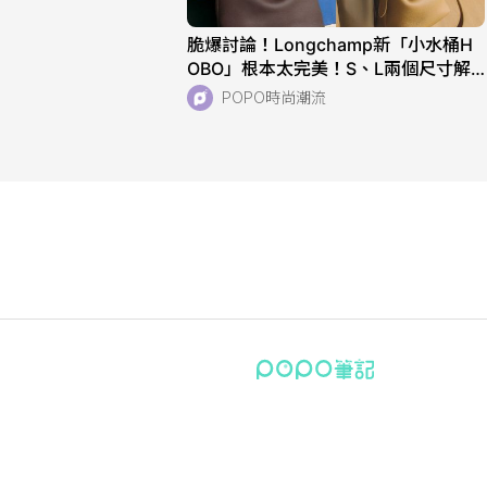
脆爆討論！Longchamp新「小水桶H
OBO」根本太完美！S、L兩個尺寸解
析！快衝店上試揹！
POPO時尚潮流