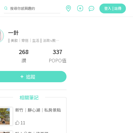
登入 | 註冊
一針
|| 美妝｜穿搭｜生活 || 法政𝕩教育的精彩大學生活 IG yi_chen0517_
268
337
讚
POPO值
追蹤
相關筆記
新竹｜靜心湖｜私房景點
11