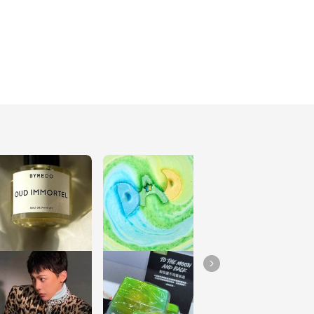
分享
14
新竹｜聖誕餐廳推薦｜義
式屋 古拉爵 𝐶𝑎𝑓𝑒́ 𝐺𝑟𝑎𝑧𝑖𝑒 
12
ᴍᴏᴛᴅ｜開架專櫃的正紅色
口紅分享
9
收納盒裡有什麼｜夾式耳
環分享
13
ᴏᴏᴛᴅ | 毛絨絨熊皮大衣分
享
10
新竹｜巨城 ʙɪɢ ᴄɪᴛʏ
10