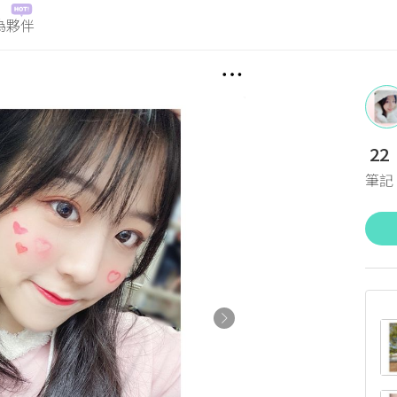
為夥伴
22
筆記