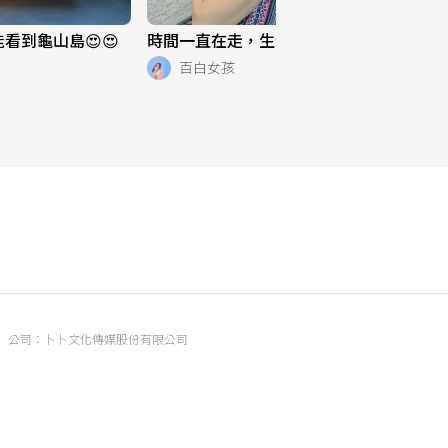
看到龜山島😍😍
時間一直在走，生活也是 ⌚️
百白女孩
公司：卜卜文化傳媒股份有限公司
統編：90476060
地址：臺北市內湖區瑞光路70號5樓
信箱：
popo.service@langlive.com