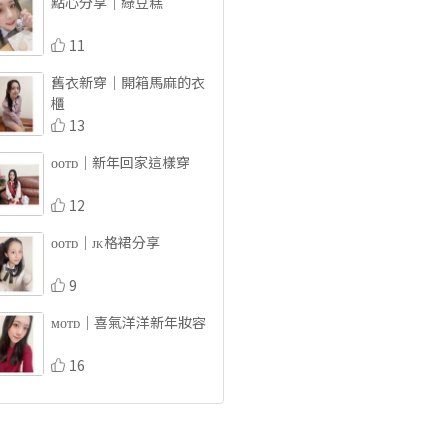
點心分享｜綠豆糕
11
舊衣新穿｜開箱馬麻的衣
櫃
13
ᴏᴏᴛᴅ｜新年回家這樣穿
12
ᴏᴏᴛᴅ｜ᴊᴋ格裙分享
9
ᴍᴏᴛᴅ｜喜氣洋洋新年妝容
16
點心禮盒｜開箱｜阿默瑪
麗皇后餅乾禮盒 
13