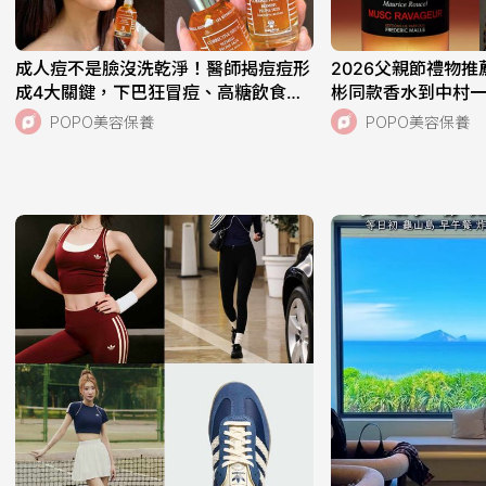
成人痘不是臉沒洗乾淨！醫師揭痘痘形
2026父親節禮物推
成4大關鍵，下巴狂冒痘、高糖飲食都
彬同款香水到中村
中，SISLEY植物極淨抗痘煥采精露、
光三越大推電鬍刀最
POPO美容保養
POPO美容保養
一次搞定痘肌！