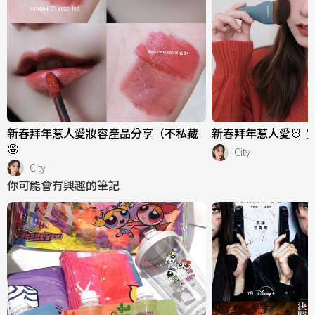
新春拜年惹人愛妝容產品分享（不私藏
新春拜年惹人愛🐰 🧧
🤪
City
City
你可能會有興趣的筆記