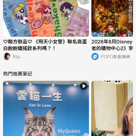
♡翰方御品♡ 《飛天小女警》聯名高蛋
2026年8月Disn
白飽飽纖搖飲系列嗎？！
者的購物中心2》李
開錦繡》丁禹兮、傅
Rita
POPO影劇娛樂
嗑！
熱門推薦筆記