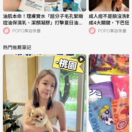
油肌本命！理膚寶水「超分子毛孔緊緻
成人痘不是臉沒洗乾
控油保濕乳、潔顏凝膠」打擊夏日油痘
成4大關鍵，下巴狂
危機，跨界聯名《小小兵與大怪獸》超
中，SISLEY植物
POPO美容保養
POPO美容保養
萌周邊快來收藏！
次搞定痘肌！
熱門推薦筆記