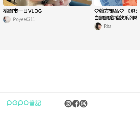
桃園市一日VLOG
♡翰方御品♡ 《飛
白飽飽纖搖飲系列嗎
Poyee0311
Rita
公司：卜卜文化傳媒股份有限公司
隱私權保護政策
統編：90476060
資訊內容管理規範
地址：臺北市內湖區瑞光路70號5樓
服務條款
信箱：
popo.service@langlive.com
FAQ常見問題