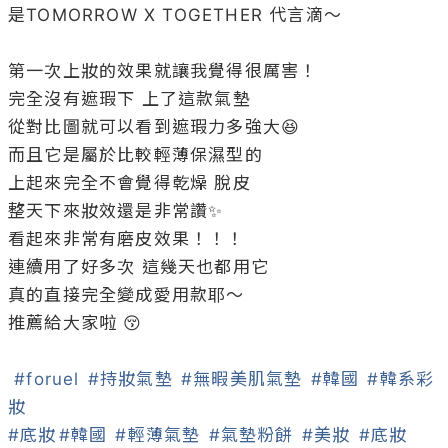
是TOMORROW X TOGETHER 代言滴～ 

第一次上妝的效果就讓我覺得很厲害！

完全沒有遮瑕下 上了這款氣墊

從對比圖就可以看到遮瑕力多強大😆 

而且它是屬於比較輕薄保濕型的 

上起來完全不會覺得乾燥 脫皮 

整天下來妝效還是非常讚✨ 

看起來非常有磨皮效果！！！ 

連續用了好多次 這幾天也都用它 

真的直接完全變成愛用款耶～ 

推薦給大家啦 😚 

#foruel
#持妝氣墊
#無暇美肌氣墊
#韓國
#韓系彩
妝
#底妝
#韓國
#輕薄氣墊
#氣墊粉餅
#美妝
#底妝