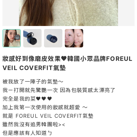
妝感好到像磨皮效果🖤韓國小眾品牌FOREUL
VEIL COVERFIT氣墊
被我放了一陣子的氣墊～ 

我ㄧ打開就先驚艷一次 因為包裝質感太漂亮了

完全是我的菜🖤🖤🖤 

加上我第一次使用的妝感就超愛 ～ 

就是 FOREUL VEIL COVERFIT氣墊 

雖然我沒有追男韓團啦>< 

但是應該有人知道ㄅ 
