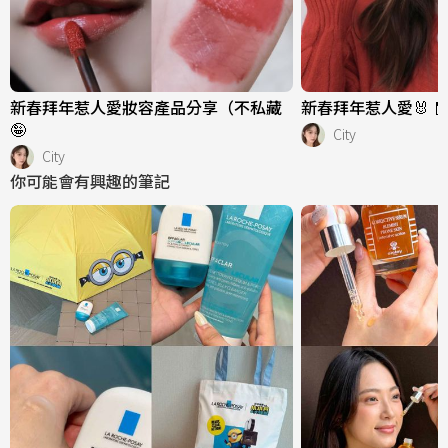
新春拜年惹人愛妝容產品分享（不私藏
新春拜年惹人愛🐰 🧧
🤪
City
City
你可能會有興趣的筆記