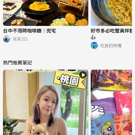
台中不限時咖啡廳｜兜宅
好市多必吃蟹黃拌麵
👍
芙芙151
吃貨的阿嘎
熱門推薦筆記