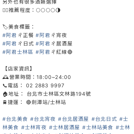
另外也有很多酒類選擇

👉🏻推薦程度：🌕🌕🌕🌕🌗

#阿君
ㄔ正餐 
#阿君
#阿君
ㄔ日式 
#阿君
#阿君士林區
#阿君
ㄔ紅線🔴

【店家資訊】

🕰營業時間：18:00~24:00

📞電話： 02 2883 9997

🏠地址： 台北市士林區文林路194號

🚆捷運： 🔴劍潭站/士林站

#台北美食
#台北宵夜
#台北居酒屋
#台北日式
#士
林美食
#士林宵夜
#士林居酒屋
#士林站美食
#士林