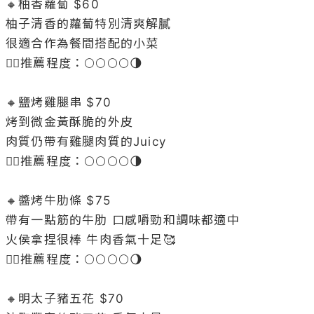
🔸柚香蘿蔔 $60

柚子清香的蘿蔔特別清爽解膩

很適合作為餐間搭配的小菜

👉🏻推薦程度：🌕🌕🌕🌕🌗

🔸鹽烤雞腿串 $70

烤到微金黃酥脆的外皮

肉質仍帶有雞腿肉質的Juicy

👉🏻推薦程度：🌕🌕🌕🌕🌗

🔸醬烤牛肋條 $75

帶有一點筋的牛肋 口感嚼勁和調味都適中

火侯拿捏很棒 牛肉香氣十足🥰

👉🏻推薦程度：🌕🌕🌕🌕🌖

🔸明太子豬五花 $70
