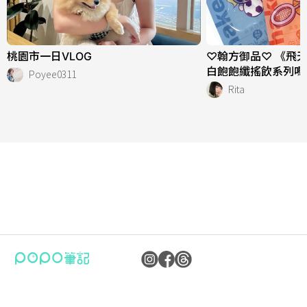
桃園市一日VLOG
♡翰方御品♡ 《飛
白飽飽纖搖飲系列嗎
Poyee0311
Rita
公司：卜卜文化傳媒股份有限公司
隱私權保護政策
統編：90476060
資訊內容管理規範
地址：臺北市內湖區瑞光路70號5樓