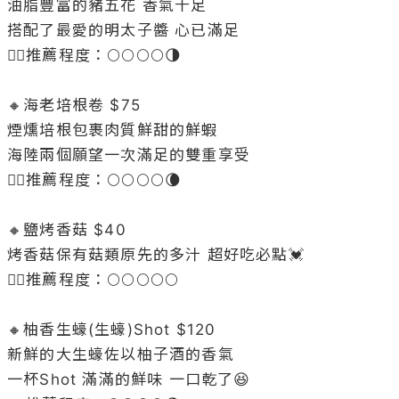
油脂豐富的豬五花 香氣十足

搭配了最愛的明太子醬 心已滿足

👉🏻推薦程度：🌕🌕🌕🌕🌗

🔸海老培根卷 $75

煙燻培根包裹肉質鮮甜的鮮蝦

海陸兩個願望一次滿足的雙重享受

👉🏻推薦程度：🌕🌕🌕🌕🌘

🔸鹽烤香菇 $40

烤香菇保有菇類原先的多汁 超好吃必點💓

👉🏻推薦程度：🌕🌕🌕🌕🌕

🔸柚香生蠔(生蠔)Shot $120

新鮮的大生蠔佐以柚子酒的香氣

一杯Shot 滿滿的鮮味 一口乾了😆
