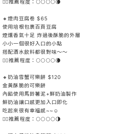
👉🏻推薦程度：🌕🌕🌕🌕🌘

🔸煙肉豆腐卷 $65

使用培根包裹百頁豆腐

煙燻香氣十足 炸過後酥脆的外層

小小一個很好入口的小點

搭配酒水飲料都很對味～～

👉🏻推薦程度：🌕🌕🌕🌕🌘

🔸奶油雪蟹可樂餅 $120

金黃酥脆的可樂餅

內餡使用馬鈴薯泥+鮮奶油製作

鮮奶油讓口感更加入口即化

吃起來很有幸福感~~☺️

👉🏻推薦程度：🌕🌕🌕🌕🌗
