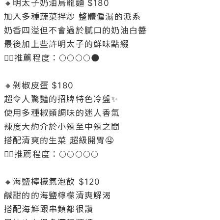
🔸明太子奶油烏龍麵 $180

加入多種蔬菜拌炒 整體偏濕的派系

奶香四溢但不會過於膩口的奶油白醬

最後加上些許明太子的鮮味點綴

👉🏻推薦程度：🌕🌕🌕🌕🌑

🔸剁椒皮蛋 $180

超令人驚豔的招牌特色冷盤✨

使用多種椒類調味的迷人香氣

辣度大約介於小辣至中辣之間

搭配清爽的生菜 超級開胃🤤

👉🏻推薦程度：🌕🌕🌕🌕🌕

🔸海鹽檸檬氣泡飲 $120

鹹甜的的海鹽檸檬清爽解渴

搭配海鮮跟串類都很讚
