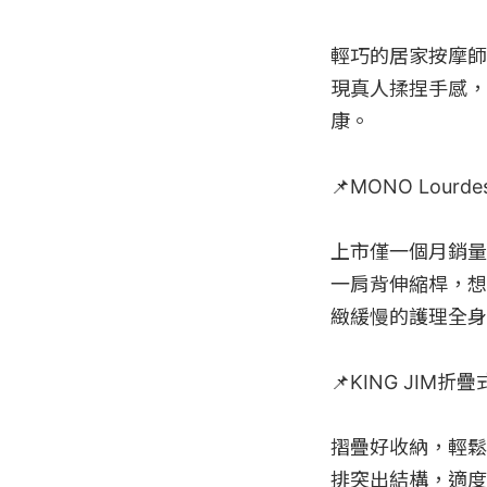
輕巧的居家按摩師
現真人揉捏手感，
康。

📌MONO Lour
上市僅一個月銷量
一肩背伸縮桿，想
緻緩慢的護理全身
📌KING JIM折
摺疊好收納，輕鬆
排突出結構，適度