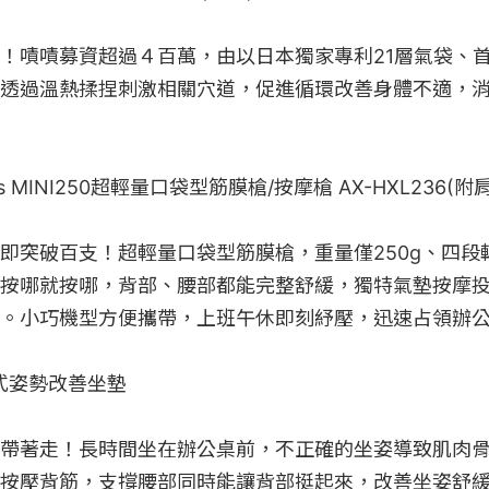
！嘖嘖募資超過４百萬，由以日本獨家專利21層氣袋、
透過溫熱揉捏刺激相關穴道，促進循環改善身體不適，
des MINI250超輕量口袋型筋膜槍/按摩槍 AX-HXL236(附
即突破百支！超輕量口袋型筋膜槍，重量僅250g、四段
按哪就按哪，背部、腰部都能完整舒緩，獨特氣墊按摩
。小巧機型方便攜帶，上班午休即刻紓壓，迅速占領辦公
疊式姿勢改善坐墊

帶著走！長時間坐在辦公桌前，不正確的坐姿導致肌肉
按壓背筋，支撐腰部同時能讓背部挺起來，改善坐姿舒