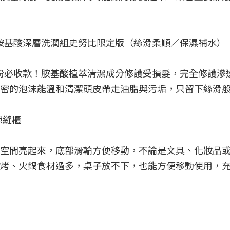
ason胺基酸深層洗潤組史努比限定版（絲滑柔順／保濕補水）

son鐵粉必收款！胺基酸植萃清潔成分修護受損髮，完全修護
密的泡沫能溫和清潔頭皮帶走油脂與污垢，只留下絲滑般
隙縫櫃

空間亮起來，底部滑輪方便移動，不論是文具、化妝品
烤、火鍋食材過多，桌子放不下，也能方便移動使用，