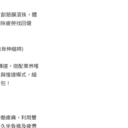
首創筋膜滾珠，體
消除疲勞找回健
肩背伸縮桿)

轉速，搭配業界唯
投與慢速模式，細
包！

骨骼痠痛，利用雙
緩久坐負擔及疲憊