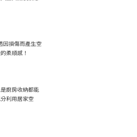
滲透因損傷而產生空
的柔順感！

或是廚房收納都能
充分利用居家空