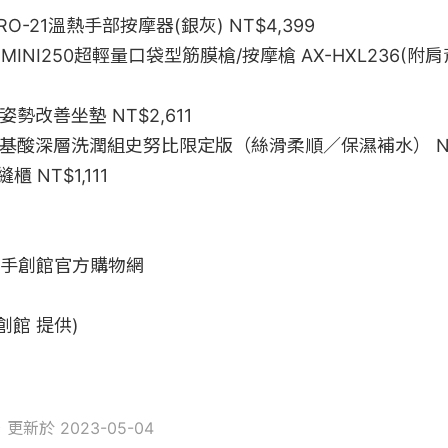
R PRO-21溫熱手部按摩器(銀灰) NT$4,399

es MINI250超輕量口袋型筋膜槍/按摩槍 AX-HXL236(附肩
姿勢改善坐墊 NT$2,611

on胺基酸深層洗潤組史努比限定版（絲滑柔順／保濕補水） NT$1
 NT$1,111

隆手創館官方購物網　

隆手創館 提供)
，更新於 2023-05-04