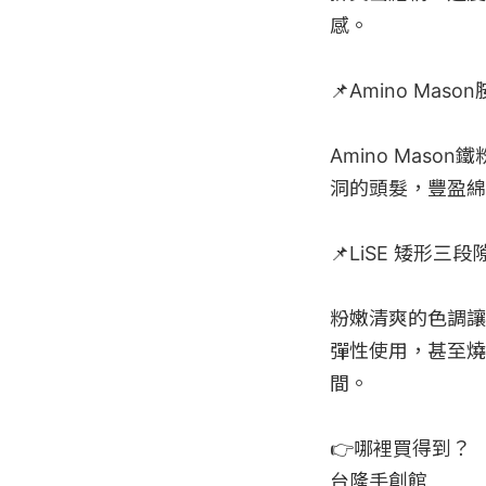
感。

📌Amino M
Amino Ma
洞的頭髮，豐盈綿
📌LiSE 矮形三段
粉嫩清爽的色調讓
彈性使用，甚至燒
間。

👉哪裡買得到？

台隆手創館
