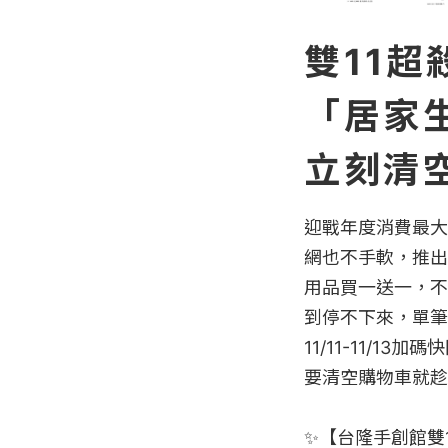
雙11
「居家
立刻清
迎戰年度消費最大
網也不手軟，推出
用品買一送一，不出
到停不下來，單筆滿
11/11-11/1
要清空購物車就趁
✨【台隆手創館雙1