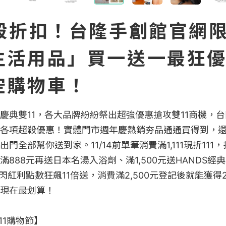
超殺折扣！台隆手創館官網
生活用品」買一送一最狂
空購物車！
慶典雙11，各大品牌紛紛祭出超強優惠搶攻雙11商機，
各項超殺優惠！實體門市週年慶熱銷夯品通通買得到，
門全部幫你送到家。11/14前單筆消費滿1,111現折11
888元再送日本名湯入浴劑、滿1,500元送HANDS經典
3加碼快閃紅利點數狂飆11倍送，消費滿2,500元登記後就能獲
現在最划算！

1購物節】
