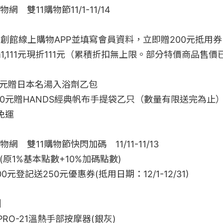
雙11購物節11/1-11/14

創館線上購物APP並填寫會員資料，立即贈200元抵用券

1,111元現折111元（累積折扣無上限。部分特價商品售
8元贈日本名湯入浴劑乙包

00元贈HANDS經典帆布手提袋乙只（數量有限送完為止）
免運

　雙11購物節快閃加碼　11/11-11/13

原1%基本點數+10%加碼點數)

0元登記送250元優惠券(抵用日期：12/1-12/31)



OR PRO-21溫熱手部按摩器(銀灰)
