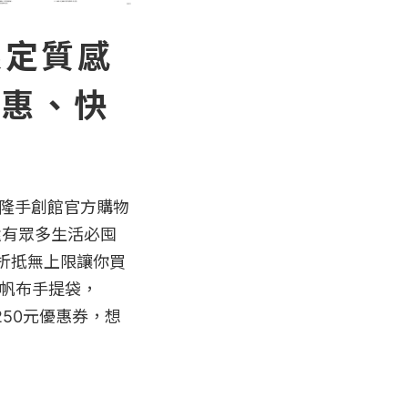
限定質感
優惠、快
台隆手創館官方購物
還有眾多生活必囤
1，折抵無上限讓你買
帆布手提袋， 
得250元優惠券，想