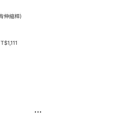
背伸縮桿) 
,111
