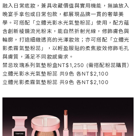
融入日常底妝，兼具收藏價值與實用機能，無論放入
晚宴手拿包或日常包款，都展現品牌一貫的奢華美
學。可搭配「立體光影水光氣墊粉蕊」使用，配方蘊
含創新稜鏡流光粉末，能自然折射光線，修飾膚色與
輪廓，打造細緻透亮的光澤妝效；亦可搭配「立體光
影柔霧氣墊粉蕊」，以輕盈服貼的柔焦妝效修飾毛孔
與膚質，滿足不同妝感需求。

禁忌玫瑰系列氣墊粉盒NT$1,250 (需搭配粉蕊購買）

立體光影水光氣墊粉蕊 共9色 各NT$2,100

立體光影柔霧氣墊粉蕊 共9色 各NT$2,100
