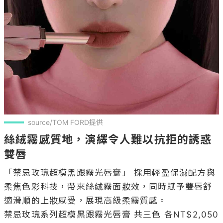
source/TOM FORD提供
絲絨霧感質地，演繹令人難以抗拒的誘惑
雙唇
「禁忌玫瑰超模黑跟霧光唇膏」 採用輕盈保濕配方與
柔焦色彩科技，帶來絲絨霧面妝效，同時賦予雙唇舒
適滑順的上妝感受，展現高級柔霧質感。

禁忌玫瑰系列超模黑跟霧光唇膏 共三色 各NT$2,050
