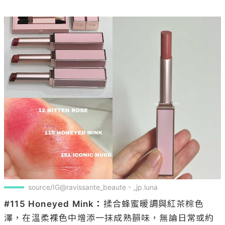
source/IG@ravissante_beaute、_jp.luna
#115 Honeyed Mink：
揉合蜂蜜暖調與紅茶棕色
澤，在溫柔裸色中增添一抹成熟韻味，無論日常或約