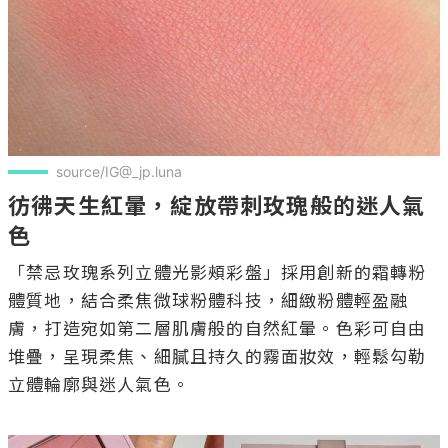
source/IG@_jp.luna
彷彿天生紅暈，綻放帶刺玫瑰般的迷人氣
色
「禁忌玫瑰系列立體光影頰彩盤」採用創新的霜轉粉
體質地，結合柔焦微球粉體科技，細緻粉體輕盈融
膚，打造宛如第二層肌膚般的自然紅暈。色彩可自由
堆疊，呈現柔焦、細膩且持久的霧面妝效，輕鬆勾勒
立體輪廓與迷人氣色。
