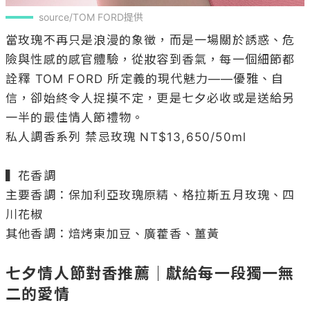
source/TOM FORD提供
當玫瑰不再只是浪漫的象徵，而是一場關於誘惑、危
險與性感的感官體驗，從妝容到香氣，每一個細節都
詮釋 TOM FORD 所定義的現代魅力——優雅、自
信，卻始終令人捉摸不定，更是七夕必收或是送給另
一半的最佳情人節禮物。

私人調香系列 禁忌玫瑰 NT$13,650/50ml

▍花香調

主要香調：保加利亞玫瑰原精、格拉斯五月玫瑰、四
川花椒

其他香調：焙烤東加豆、廣藿香、薑黃

七夕情人節對香推薦｜獻給每一段獨一無
二的愛情