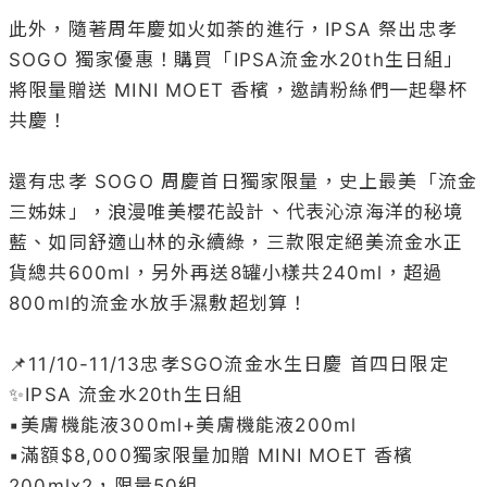
此外，隨著周年慶如火如荼的進行，IPSA 祭出忠孝 
SOGO 獨家優惠！購買「IPSA流金水20th生日組」
將限量贈送 MINI MOET 香檳，邀請粉絲們一起舉杯
共慶！

還有忠孝 SOGO 周慶首日獨家限量，史上最美「流金
三姊妹」，浪漫唯美櫻花設計、代表沁涼海洋的秘境
藍、如同舒適山林的永續綠，三款限定絕美流金水正
貨總共600ml，另外再送8罐小樣共240ml，超過
800ml的流金水放手濕敷超划算！

📌11/10-11/13忠孝SGO流金水生日慶 首四日限定

✨IPSA 流金水20th生日組

▪️美膚機能液300ml+美膚機能液200ml

▪️滿額$8,000獨家限量加贈 MINI MOET 香檳
200mlx2，限量50組
