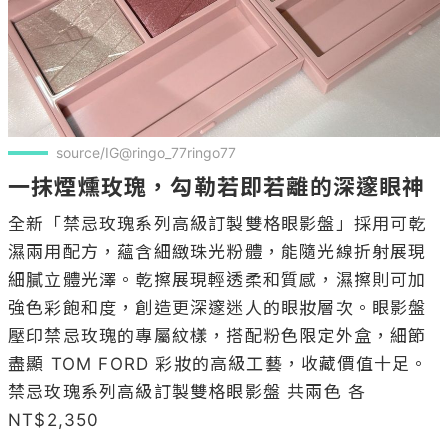
source/IG@ringo_77ringo77
一抹煙燻玫瑰，勾勒若即若離的深邃眼神
全新「禁忌玫瑰系列高級訂製雙格眼影盤」採用可乾
濕兩用配方，蘊含細緻珠光粉體，能隨光線折射展現
細膩立體光澤。乾擦展現輕透柔和質感，濕擦則可加
強色彩飽和度，創造更深邃迷人的眼妝層次。眼影盤
壓印禁忌玫瑰的專屬紋樣，搭配粉色限定外盒，細節
盡顯 TOM FORD 彩妝的高級工藝，收藏價值十足。

禁忌玫瑰系列高級訂製雙格眼影盤 共兩色 各
NT$2,350
