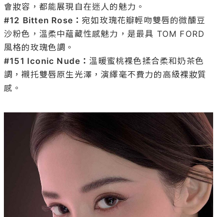
#12 Bitten Rose：
宛如玫瑰花瓣輕吻雙唇的微醺豆
沙粉色，溫柔中蘊藏性感魅力，是最具 TOM FORD 
#151 Iconic Nude：
溫暖蜜桃裸色揉合柔和奶茶色
調，襯托雙唇原生光澤，演繹毫不費力的高級裸妝質
感。
