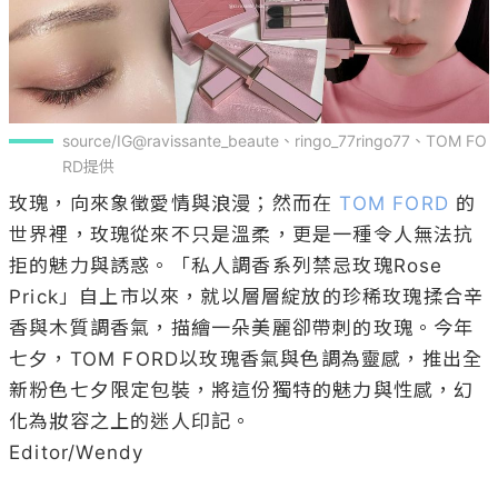
source/IG@ravissante_beaute、ringo_77ringo77、TOM FO
RD提供
玫瑰，向來象徵愛情與浪漫；然而在 
TOM FORD
 的
世界裡，玫瑰從來不只是溫柔，更是一種令人無法抗
拒的魅力與誘惑。「私人調香系列禁忌玫瑰Rose 
Prick」自上市以來，就以層層綻放的珍稀玫瑰揉合辛
香與木質調香氣，描繪一朵美麗卻帶刺的玫瑰。今年
七夕，TOM FORD以玫瑰香氣與色調為靈感，推出全
新粉色七夕限定包裝，將這份獨特的魅力與性感，幻
化為妝容之上的迷人印記。

Editor/Wendy
