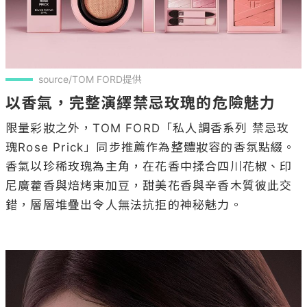
source/TOM FORD提供
以香氣，完整演繹禁忌玫瑰的危險魅力
限量彩妝之外，TOM FORD「私人調香系列 禁忌玫
瑰Rose Prick」同步推薦作為整體妝容的香氛點綴。
香氣以珍稀玫瑰為主角，在花香中揉合四川花椒、印
尼廣藿香與焙烤東加豆，甜美花香與辛香木質彼此交
錯，層層堆疊出令人無法抗拒的神秘魅力。
