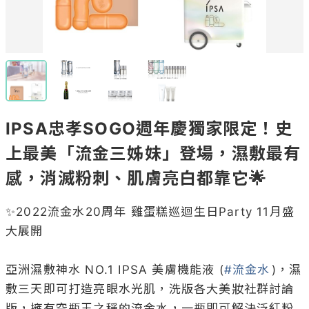
IPSA忠孝SOGO週年慶獨家限定！史
上最美「流金三姊妹」登場，濕敷最有
感，消滅粉刺、肌膚亮白都靠它🌟
✨2022流金水20周年 雞蛋糕巡迴生日Party 11月盛
大展開

亞洲濕敷神水 NO.1 IPSA 美膚機能液 (
#流金水
)，濕
敷三天即可打造亮眼水光肌，洗版各大美妝社群討論
版，擁有空瓶王之稱的流金水，一瓶即可解決泛紅粉