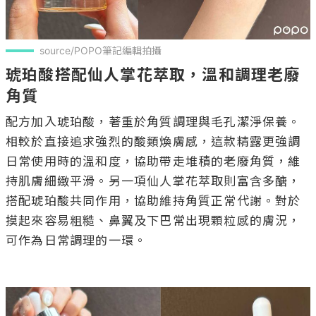
source/POPO筆記編輯拍攝
琥珀酸搭配仙人掌花萃取，溫和調理老廢
角質
配方加入琥珀酸，著重於角質調理與毛孔潔淨保養。
相較於直接追求強烈的酸類煥膚感，這款精露更強調
日常使用時的溫和度，協助帶走堆積的老廢角質，維
持肌膚細緻平滑。另一項仙人掌花萃取則富含多醣，
搭配琥珀酸共同作用，協助維持角質正常代謝。對於
摸起來容易粗糙、鼻翼及下巴常出現顆粒感的膚況，
可作為日常調理的一環。
