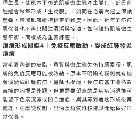
種生長，使原本平衡的肌膚微生態產生變化。部分菌
種還會聚集形成「生物膜」，如同在毛囊內建立保護
堡壘，增加肌膚維持穩定的難度。因此，近年的痘痘
肌保養也不再只關注清潔與控油，如何維持肌膚微生
痘痘形成關鍵4｜免疫反應啟動，變成紅腫發炎
痘痘
當毛囊內部的皮脂、角質與微生態失衡持續累積，肌
膚的免疫反應可能被啟動，原本不明顯的粉刺就有機
會演變成紅腫痘痘。醫師也提醒，長痘痘當下雖然最
直接的困擾是外觀，但更需要留意的是痘痘消退後可
能留下色素沉澱或凹凸痘疤。與其等到痘疤形成後再
處理，更應從粉刺、出油及角質堆積階段開始做好日
常保養。
