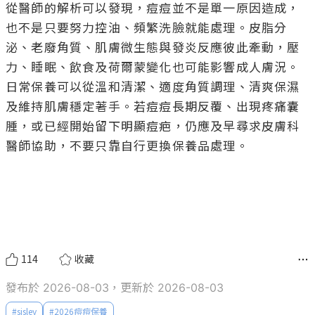
從醫師的解析可以發現，痘痘並不是單一原因造成，
也不是只要努力控油、頻繁洗臉就能處理。皮脂分
泌、老廢角質、肌膚微生態與發炎反應彼此牽動，壓
力、睡眠、飲食及荷爾蒙變化也可能影響成人膚況。
日常保養可以從溫和清潔、適度角質調理、清爽保濕
及維持肌膚穩定著手。若痘痘長期反覆、出現疼痛囊
腫，或已經開始留下明顯痘疤，仍應及早尋求皮膚科
醫師協助，不要只靠自行更換保養品處理。

114
收藏
發布於 2026-08-03，更新於 2026-08-03
#
sisley
#
2026痘痘保養