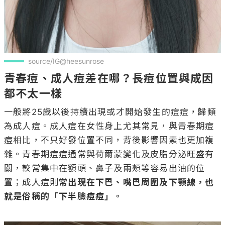
source/IG@heesunrose
青春痘、成人痘差在哪？長痘位置與成因
都不太一樣
一般將25歲以後持續出現或才開始發生的痘痘，歸類
為成人痘。成人痘在女性身上尤其常見，與青春期痘
痘相比，不只好發位置不同，背後影響因素也更加複
雜。青春期痘痘通常與荷爾蒙變化及皮脂分泌旺盛有
關，較常集中在額頭、鼻子及兩頰等容易出油的位
置；成人痘則
常出現在下巴、嘴巴周圍及下顎線，也
就是俗稱的「下半臉痘痘」。