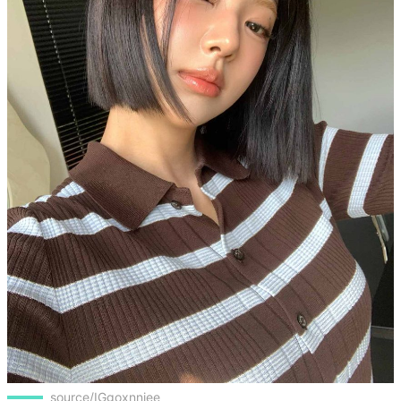
source/IGgoxnniee