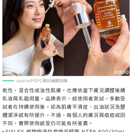
source/POPO筆記編輯拍攝
乾性、混合性或油性肌膚，也應依當下膚況調整後續
乳液與乳霜用量。品牌表示，經使用者測試，多數受
試者在持續使用後，認為肌膚平滑度、出油狀況及整
體潔淨感有所提升。不過，每個人的膚況與痘痘成因
不同，實際使用感受仍可能有所差異。

▸SISLEY 植物極淨抗痘煥采精露 NT$6,600/30ml
