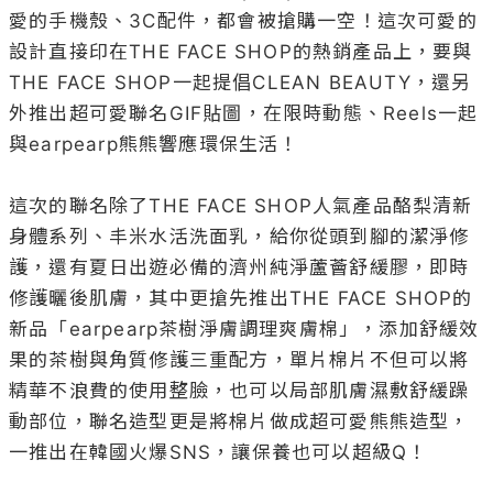
愛的手機殼、3C配件，都會被搶購一空！這次可愛的
設計直接印在THE FACE SHOP的熱銷產品上，要與
THE FACE SHOP一起提倡CLEAN BEAUTY，還另
外推出超可愛聯名GIF貼圖，在限時動態、Reels一起
與earpearp熊熊響應環保生活！

這次的聯名除了THE FACE SHOP人氣產品酪梨清新
身體系列、丰米水活洗面乳，給你從頭到腳的潔淨修
護，還有夏日出遊必備的濟州純淨蘆薈舒緩膠，即時
修護曬後肌膚，其中更搶先推出THE FACE SHOP的
新品「earpearp茶樹淨膚調理爽膚棉」，添加舒緩效
果的茶樹與角質修護三重配方，單片棉片不但可以將
精華不浪費的使用整臉，也可以局部肌膚濕敷舒緩躁
動部位，聯名造型更是將棉片做成超可愛熊熊造型，
一推出在韓國火爆SNS，讓保養也可以超級Q！
