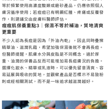
等於頻繁使用高濃度酸類或磨砂產品，仍應依照個人
膚況循序使用；若痘痘已有明顯紅腫、疼痛或反覆發
痘痘肌保養重點3｜保濕不等於補油，質地清爽
更重要
不少人認為長痘是因為「外油內乾」，因此同時疊擦
精華油、滋潤乳霜，希望加強保濕後就不會再長痘。
但醫師提醒，肌膚水分與皮脂是不同概念，過於厚
重、油潤的保養品反而可能增加易長痘膚況的負擔。

選擇化妝水、精華或乳液時，可以優先留意清爽、容
易延展與吸收的質地，並觀察產品是否標示不易致粉
刺或經相關測試，而不是一味追求越滋潤越好。
