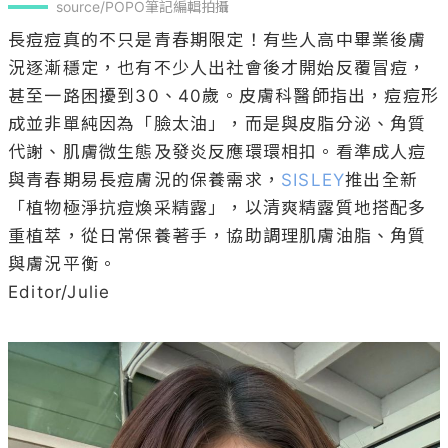
source/POPO筆記編輯拍攝
長痘痘真的不只是青春期限定！有些人高中畢業後膚
況逐漸穩定，也有不少人出社會後才開始反覆冒痘，
甚至一路困擾到30、40歲。皮膚科醫師指出，痘痘形
成並非單純因為「臉太油」，而是與皮脂分泌、角質
代謝、肌膚微生態及發炎反應環環相扣。看準成人痘
與青春期易長痘膚況的保養需求，
SISLEY
推出全新
「植物極淨抗痘煥采精露」，以清爽精露質地搭配多
重植萃，從日常保養著手，協助調理肌膚油脂、角質
與膚況平衡。

Editor/Julie
