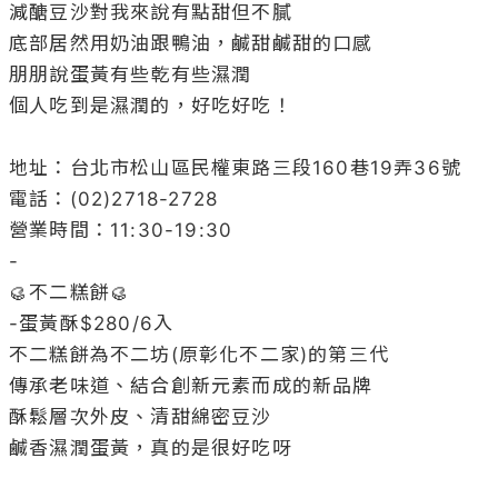
減醣豆沙對我來說有點甜但不膩

底部居然用奶油跟鴨油，鹹甜鹹甜的口感

朋朋說蛋黃有些乾有些濕潤

個人吃到是濕潤的，好吃好吃！

地址：台北市松山區民權東路三段160巷19弄36號

電話：(02)2718-2728

營業時間：11:30-19:30

-

🥮不二糕餅🥮

-蛋黃酥$280/6入

不二糕餅為不二坊(原彰化不二家)的第三代

傳承老味道、結合創新元素而成的新品牌

酥鬆層次外皮、清甜綿密豆沙

鹹香濕潤蛋黃，真的是很好吃呀
