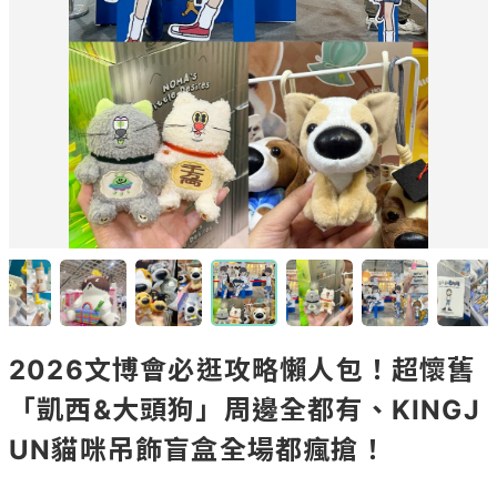
2026文博會必逛攻略懶人包！超懷舊
「凱西&大頭狗」周邊全都有、KINGJ
UN貓咪吊飾盲盒全場都瘋搶！