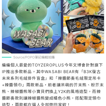
Source/POPO筆記編輯拍攝
編編個人最愛的TOYZEROPLUS今年文博會針對旗下
IP推出多款新品，其中WASABI BEAR有「B3K復古
未來系列毛絨掛件盲盒」和「辣醬節奏毛絨限定吊卡
+辣醬領巾」兩款新品，前者讓呆萌的芥末熊、粉芥末
熊、辣椒醬熊等小寶貝們換上Y2K的風格造型，而辣
醬節奏款則讓辣椒醬熊變成橘色小熊，搭配限定領巾
造型，兩款都在逼人全部帶回家欸！
