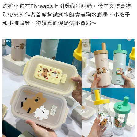
炸雞小狗在Threads上引發瘋狂討論，今年文博會特
別帶來創作者首度嘗試創作的貴賓狗水彩畫、小襪子
和小時鐘等，狗奴真的沒辦法不買耶～
