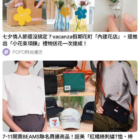
七夕情人節還沒搞定？vacanza假期花町「內建花店」，還推
出「小花束項鍊」禮物送花一次達成！
POPO時尚潮流
7-11開賣BEAMS聯名周邊商品！超美「紅橘綠刺繡T恤、棒