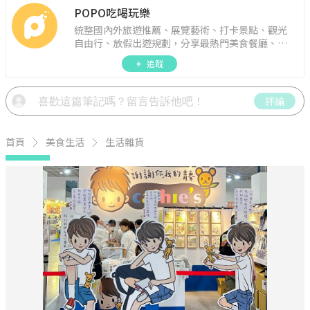
POPO吃喝玩樂
統整國內外旅遊推薦、展覽藝術、打卡景點、觀光
自由行、放假出遊規劃，分享最熱門美食餐廳、約
會聚餐、人氣甜點、速食手搖飲、3C科技、心理測
追蹤
驗、星座運勢、生活雜貨、吃喝玩樂實用資訊。
評論
首頁
美食生活
生活雜貨