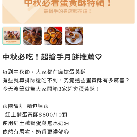
中秋必吃！超搶手月餅推薦🤍
每到中秋節，大家都在瘋搶蛋黃酥

有些就算排隊還吃不到，究竟這些蛋黃酥有多厲害？

今天波筆就帶大家開箱3家超夯蛋黃酥！

🥮陳耀訓 麵包埠🥮

-紅土鹹蛋黃酥$800/10顆

使用紅土鹹鴨蛋與無水奶油

依然有層次、奶香更濃郁😍
