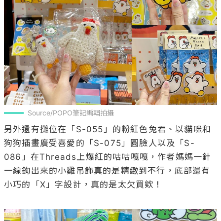
Source/POPO筆記編輯拍攝
另外還有攤位在「S-055」的粉紅色兔君、以貓咪和
狗狗插畫廣受喜愛的「S-075」圓臉人以及「S-
086」在Threads上爆紅的咕咕嘎嘎，作者媽媽一針
一線鉤出來的小雞吊飾真的是精緻到不行，底部還有
小巧的「X」字設計，真的是太欠買欸！
