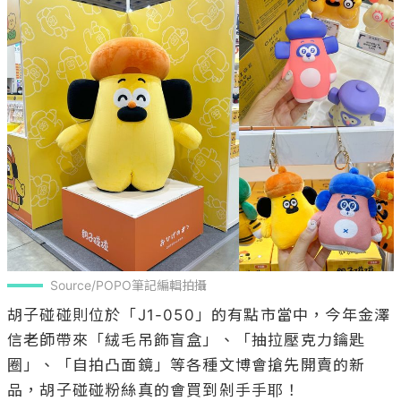
Source/POPO筆記編輯拍攝
胡子碰碰則位於「J1-050」的有點市當中，今年金澤
信老師帶來「絨毛吊飾盲盒」、「抽拉壓克力鑰匙
圈」、「自拍凸面鏡」等各種文博會搶先開賣的新
品，胡子碰碰粉絲真的會買到剁手手耶！
