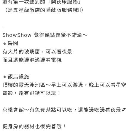
還有第一次聽到的「開夜床服務」

（是五星級飯店的隱藏版服務哦‼️）

-

ShowShow 覺得幾點還蠻不錯滴～

🔸房間

有大片的玻璃窗，可以看夜景

而且還能邊泡澡邊看電視

🔸飯店設施

頂樓的露天泳池區～早上可以游泳，晚上可以看星空
電影，還有飛鏢可以玩！

京棧會館～有免費茶點可以吃，還能邊吃邊看夜景💕

健身房的器材也很完善哦！
