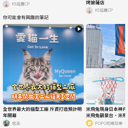
烤披薩店
KS逗趣CP
KS逗趣CP
你可能會有興趣的筆記
全世界最大的貓型工廠 斥資打造預計明
米飛兔現身日本神戶
年開幕
米飛兔觀景台、米飛
拍亮點一次看！
偌涵
POPO吃喝玩樂