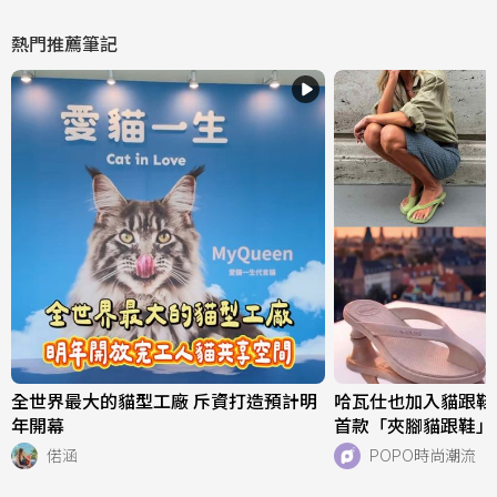
熱門推薦筆記
全世界最大的貓型工廠 斥資打造預計明
哈瓦仕也加入貓跟鞋戰場
年開幕
首款「夾腳貓跟鞋」
好看、一亮相就爆紅
偌涵
POPO時尚潮流