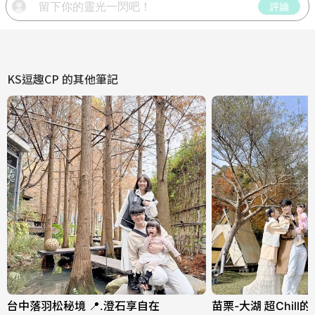
評論
KS逗趣CP
的其他筆記
台中落羽松秘境 📍.澄石享自在
苗栗-大湖 超Chil