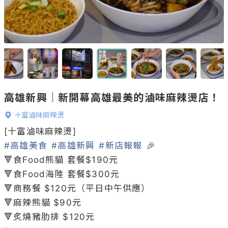
高雄新興｜新開幕高雄最美的滷味麻辣燙店！
十富滷味麻辣燙
#高雄美食
#高雄新興
#新店報報
 🎉

🔻食Food熊貓 套餐$190元

🔻食Food海陸 套餐$300元

🔻商務餐 $120元（平日中午供應）

🔻麻辣熊貓 $90元

🔻炙燒豬肋排 $120元
