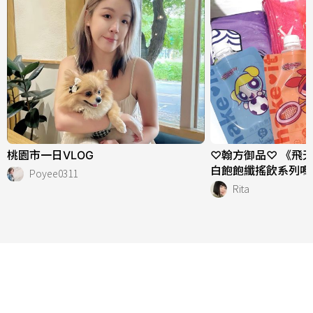
桃園市一日VLOG
♡翰方御品♡ 《飛
白飽飽纖搖飲系列嗎
Poyee0311
Rita