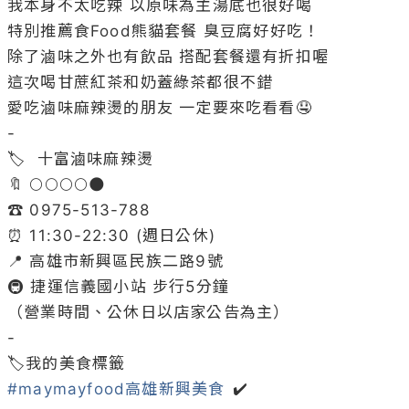
我本身不太吃辣 以原味為主湯底也很好喝

特別推薦食Food熊貓套餐 臭豆腐好好吃！

除了滷味之外也有飲品 搭配套餐還有折扣喔

這次喝甘蔗紅茶和奶蓋綠茶都很不錯

愛吃滷味麻辣燙的朋友 一定要來吃看看🤤

-

🏷  十富滷味麻辣燙

🔖 🌕🌕🌕🌕🌑

☎️ 0975-513-788

⏰ 11:30-22:30 (週日公休)

📍 高雄市新興區民族二路9號

🚇 捷運信義國小站 步行5分鐘

（營業時間、公休日以店家公告為主）

-

#maymayfood高雄新興美食
 ✔️
