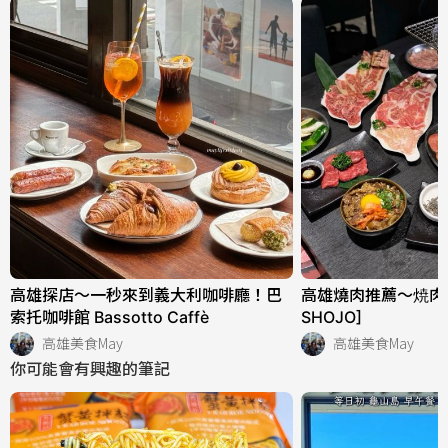
高雄探店～一秒來到義大利咖啡廳！巴
高雄燒肉推薦～焼肉ショ
索托咖啡館 Bassotto Caffè
SHOJO]
高雄美食May
高雄美食May
你可能會有興趣的筆記