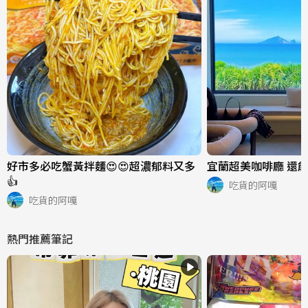
好市多必吃蟹黃拌麵😍😍超濃郁料又多
宜蘭超美咖啡廳 還能
👍
吃貨的阿嘎
吃貨的阿嘎
熱門推薦筆記