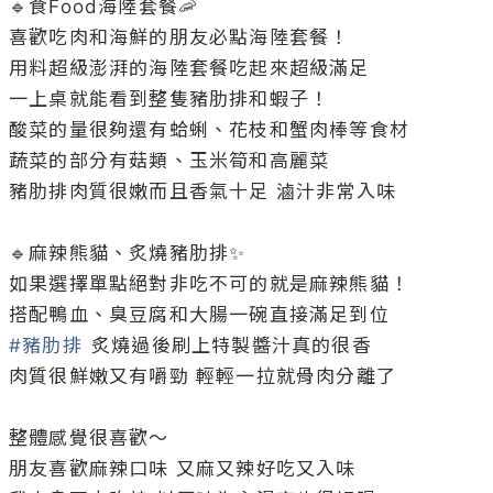
🔹食Food海陸套餐🦐

喜歡吃肉和海鮮的朋友必點海陸套餐！

用料超級澎湃的海陸套餐吃起來超級滿足

一上桌就能看到整隻豬肋排和蝦子！

酸菜的量很夠還有蛤蜊、花枝和蟹肉棒等食材

蔬菜的部分有菇類、玉米筍和高麗菜

豬肋排肉質很嫩而且香氣十足 滷汁非常入味

🔹麻辣熊貓、炙燒豬肋排✨

如果選擇單點絕對非吃不可的就是麻辣熊貓！

#豬肋排
 炙燒過後刷上特製醬汁真的很香

肉質很鮮嫩又有嚼勁 輕輕一拉就骨肉分離了

整體感覺很喜歡～

朋友喜歡麻辣口味 又麻又辣好吃又入味
