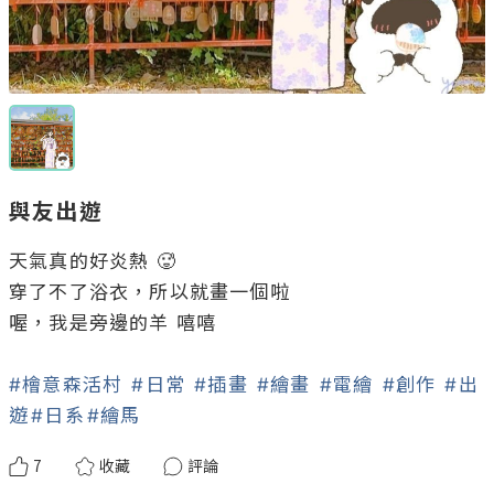
與友出遊
天氣真的好炎熱 🥵

穿了不了浴衣，所以就畫一個啦

喔，我是旁邊的羊 嘻嘻 

#檜意森活村
#日常
#插畫
#繪畫
#電繪
#創作
#出
遊
#日系
#繪馬
7
收藏
評論