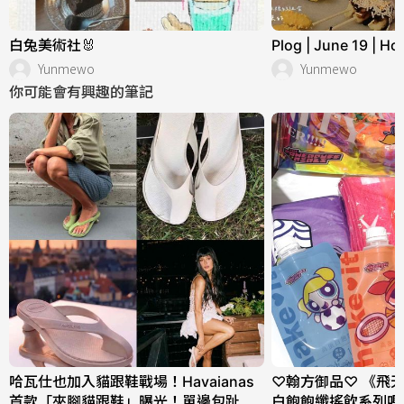
白兔美術社🐰
Plog | June 19 
Yunmewo
Yunmewo
你可能會有興趣的筆記
哈瓦仕也加入貓跟鞋戰場！Havaianas
♡翰方御品♡ 《飛
首款「夾腳貓跟鞋」曝光！單邊包趾超
白飽飽纖搖飲系列嗎