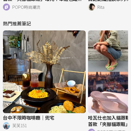
好看、一亮相就爆紅！
POPO時尚潮流
Rita
熱門推薦筆記
台中不限時咖啡廳｜兜宅
哈瓦仕也加入貓跟鞋戰場
首款「夾腳貓跟鞋」
芙芙151
好看、一亮相就爆紅