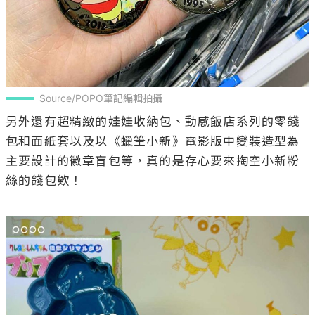
Source/POPO筆記編輯拍攝
另外還有超精緻的娃娃收納包、動感飯店系列的零錢
包和面紙套以及以《蠟筆小新》電影版中變裝造型為
主要設計的徽章盲包等，真的是存心要來掏空小新粉
絲的錢包欸！
