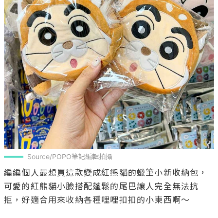
Source/POPO筆記編輯拍攝
編編個人最想買這款變成紅熊貓的蠟筆小新收納包，
可愛的紅熊貓小臉搭配蓬鬆的尾巴讓人完全無法抗
拒，好適合用來收納各種哩哩扣扣的小東西啊～
