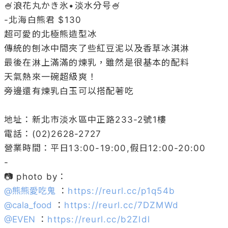
🍧浪花丸かき氷•淡水分号🍧

-北海白熊君 $130

超可愛的北極熊造型冰

傳統的刨冰中間夾了些紅豆泥以及香草冰淇淋

最後在淋上滿滿的煉乳，雖然是很基本的配料

天氣熱來一碗超級爽！

旁邊還有煉乳白玉可以搭配著吃

地址：新北市淡水區中正路233-2號1樓

電話：(02)2628-2727

營業時間：平日13:00-19:00,假日12:00-20:00

-

@
熊熊愛吃鬼
 ：
https://reurl.cc/p1q54b
@
cala_food
 ：
https://reurl.cc/7DZMWd
@
EVEN
 ：
https://reurl.cc/b2Zldl