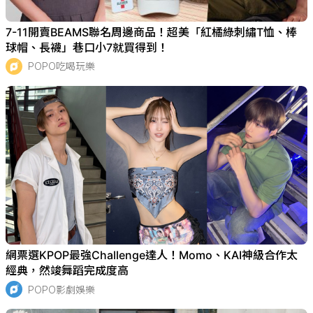
7-11開賣BEAMS聯名周邊商品！超美「紅橘綠刺繡T恤、棒
球帽、長襪」巷口小7就買得到！
POPO吃喝玩樂
網票選KPOP最強Challenge達人！Momo、KAI神級合作太
經典，然竣舞蹈完成度高
POPO影劇娛樂