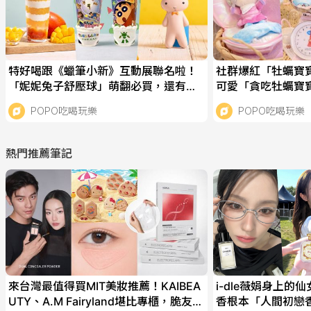
特好喝跟《蠟筆小新》互動展聯名啦！
社群爆紅「牡蠣寶
「妮妮兔子舒壓球」萌翻必買，還有限
可愛「貪吃牡蠣寶
定「芒夏啵啵冰沙」要喝！
幫牡蠣寶寶洗澡&
POPO吃喝玩樂
POPO吃喝玩樂
熱門推薦筆記
來台灣最值得買MIT美妝推薦！KAIBEA
i-dle薇娟身上的
UTY、A.M Fairyland堪比專櫃，脆友激
香根本「人間初戀