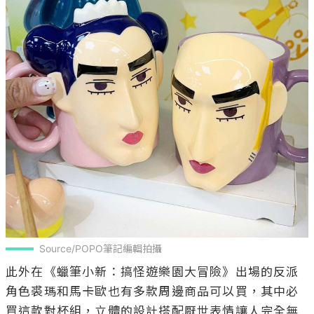
Source/POPO筆記編輯拍攝
此外在《蠟筆小新：搞怪遊樂園大冒險》出場的反派
角色裘瑪和馬卡歐也有多款周邊商品可以買，其中必
買這款對杯組，立體的設計搭配厭世表情讓人完全無