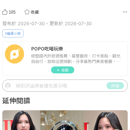
105
收藏
發布於 2026-07-30，更新於 2026-07-30
#
蠟筆小新
POPO吃喝玩樂
統整國內外旅遊推薦、展覽藝術、打卡景點、觀光
自由行、放假出遊規劃，分享最熱門美食餐廳、約
會聚餐、人氣甜點、速食手搖飲、3C科技、心理測
追蹤
驗、星座運勢、生活雜貨、吃喝玩樂實用資訊。
評論
延伸閱讀