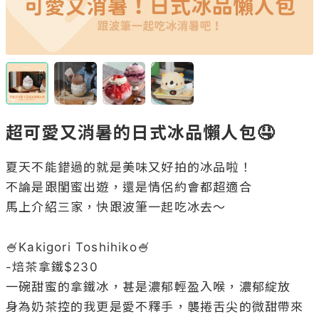
超可愛又消暑的日式冰品懶人包🤤
夏天不能錯過的就是美味又好拍的冰品啦！

不論是跟閨蜜出遊，還是情侶約會都超適合

馬上介紹三家，快跟波筆一起吃冰去～

🍧Kakigori Toshihiko🍧

-焙茶拿鐵$230

一碗甜蜜的拿鐵冰，甚是濃郁輕盈入喉，濃郁綻放

身為奶茶控的我更是愛不釋手，襲捲舌尖的微甜帶來