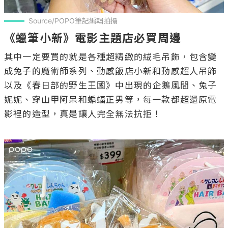
Source/POPO筆記編輯拍攝
《蠟筆小新》電影主題店必買周邊
其中一定要買的就是各種超精緻的絨毛吊飾，包含變
成兔子的魔術師系列、動感飯店小新和動感超人吊飾
以及《春日部的野生王國》中出現的企鵝風間、兔子
妮妮、穿山甲阿呆和蝙蝠正男等，每一款都超還原電
影裡的造型，真是讓人完全無法抗拒！
